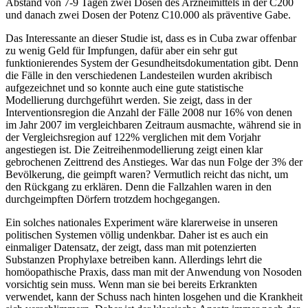
Abstand von 7-9 Tagen zwei Dosen des Arzneimittels in der C200
und danach zwei Dosen der Potenz C10.000 als präventive Gabe.
Das Interessante an dieser Studie ist, dass es in Cuba zwar offenbar
zu wenig Geld für Impfungen, dafür aber ein sehr gut
funktionierendes System der Gesundheitsdokumentation gibt. Denn
die Fälle in den verschiedenen Landesteilen wurden akribisch
aufgezeichnet und so konnte auch eine gute statistische
Modellierung durchgeführt werden. Sie zeigt, dass in der
Interventionsregion die Anzahl der Fälle 2008 nur 16% von denen
im Jahr 2007 im vergleichbaren Zeitraum ausmachte, während sie in
der Vergleichsregion auf 122% verglichen mit dem Vorjahr
angestiegen ist. Die Zeitreihenmodellierung zeigt einen klar
gebrochenen Zeittrend des Anstieges. War das nun Folge der 3% der
Bevölkerung, die geimpft waren? Vermutlich reicht das nicht, um
den Rückgang zu erklären. Denn die Fallzahlen waren in den
durchgeimpften Dörfern trotzdem hochgegangen.
Ein solches nationales Experiment wäre klarerweise in unseren
politischen Systemen völlig undenkbar. Daher ist es auch ein
einmaliger Datensatz, der zeigt, dass man mit potenzierten
Substanzen Prophylaxe betreiben kann. Allerdings lehrt die
homöopathische Praxis, dass man mit der Anwendung von Nosoden
vorsichtig sein muss. Wenn man sie bei bereits Erkrankten
verwendet, kann der Schuss nach hinten losgehen und die Krankheit