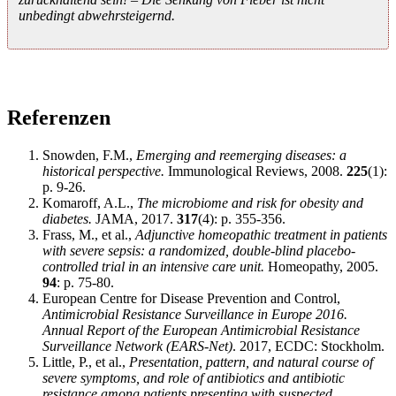
unbedingt abwehrsteigernd.
Referenzen
Snowden, F.M.,
Emerging and reemerging diseases: a
historical perspective.
Immunological Reviews, 2008.
225
(1):
p. 9-26.
Komaroff, A.L.,
The microbiome and risk for obesity and
diabetes.
JAMA, 2017.
317
(4): p. 355-356.
Frass, M., et al.,
Adjunctive homeopathic treatment in patients
with severe sepsis: a randomized, double-blind placebo-
controlled trial in an intensive care unit.
Homeopathy, 2005.
94
: p. 75-80.
European Centre for Disease Prevention and Control,
Antimicrobial Resistance Surveillance in Europe 2016.
Annual Report of the European Antimicrobial Resistance
Surveillance Network (EARS-Net)
. 2017, ECDC: Stockholm.
Little, P., et al.,
Presentation, pattern, and natural course of
severe symptoms, and role of antibiotics and antibiotic
resistance among patients presenting with suspected