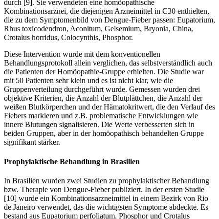
durch [9]. Sie verwendeten eine homöopathische
Kombinationsarznei, die diejenigen Arzneimittel in C30 enthielten,
die zu dem Symptomenbild von Dengue-Fieber passen: Eupatorium,
Rhus toxicodendron, Aconitum, Gelsemium, Bryonia, China,
Crotalus horridus, Colocynthis, Phosphor.
Diese Intervention wurde mit dem konventionellen
Behandlungsprotokoll allein verglichen, das selbstverständlich auch
die Patienten der Homöopathie-Gruppe erhielten. Die Studie war
mit 50 Patienten sehr klein und es ist nicht klar, wie die
Gruppenverteilung durchgeführt wurde. Gemessen wurden drei
objektive Kriterien, die Anzahl der Blutplättchen, die Anzahl der
weißen Blutkörperchen und der Hämatokritwert, die den Verlauf des
Fiebers markieren und z.B. problematische Entwicklungen wie
innere Blutungen signalisieren. Die Werte verbesserten sich in
beiden Gruppen, aber in der homöopathisch behandelten Gruppe
signifikant stärker.
Prophylaktische Behandlung in Brasilien
In Brasilien wurden zwei Studien zu prophylaktischer Behandlung
bzw. Therapie von Dengue-Fieber publiziert. In der ersten Studie
[10] wurde ein Kombinationsarzneimittel in einem Bezirk von Rio
de Janeiro verwendet, das die wichtigsten Symptome abdeckte. Es
bestand aus Eupatorium perfoliatum, Phosphor und Crotalus