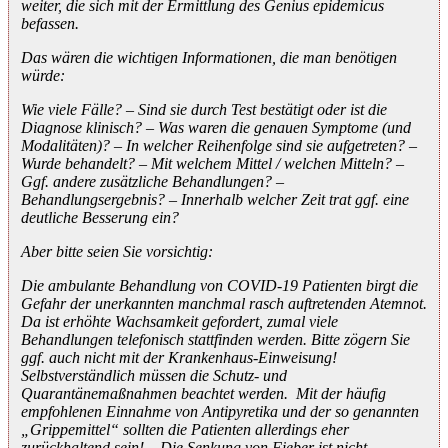
weiter, die sich mit der Ermittlung des Genius epidemicus
befassen.
Das wären die wichtigen Informationen, die man benötigen
würde:
Wie viele Fälle? – Sind sie durch Test bestätigt oder ist die
Diagnose klinisch? – Was waren die genauen Symptome (und
Modalitäten)? – In welcher Reihenfolge sind sie aufgetreten? –
Wurde behandelt? – Mit welchem Mittel / welchen Mitteln? –
Ggf. andere zusätzliche Behandlungen? –
Behandlungsergebnis? – Innerhalb welcher Zeit trat ggf. eine
deutliche Besserung ein?
Aber bitte seien Sie vorsichtig:
Die ambulante Behandlung von COVID-19 Patienten birgt die
Gefahr der unerkannten manchmal rasch auftretenden Atemnot.
Da ist erhöhte Wachsamkeit gefordert, zumal viele
Behandlungen telefonisch stattfinden werden. Bitte zögern Sie
ggf. auch nicht mit der Krankenhaus-Einweisung!
Selbstverständlich müssen die Schutz- und
Quarantänemaßnahmen beachtet werden. Mit der häufig
empfohlenen Einnahme von Antipyretika und der so genannten
„Grippemittel“ sollten die Patienten allerdings eher
zurückhaltend sein! – Die Senkung von Fieber ist nicht