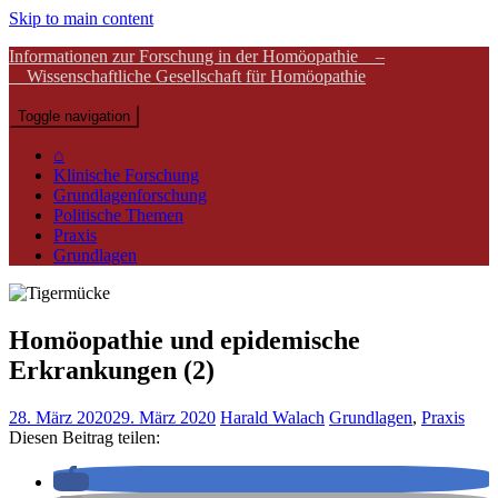
Skip to main content
Informationen zur Forschung in der Homöopathie –
Wissenschaftliche Gesellschaft für Homöopathie
Toggle navigation
⌂
Klinische Forschung
Grundlagenforschung
Politische Themen
Praxis
Grundlagen
Homöopathie und epidemische
Erkrankungen (2)
28. März 2020
29. März 2020
Harald Walach
Grundlagen
,
Praxis
Diesen Beitrag teilen: