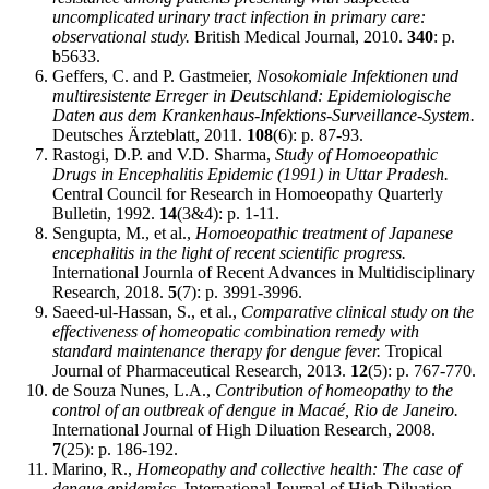
uncomplicated urinary tract infection in primary care:
observational study.
British Medical Journal, 2010.
340
: p.
b5633.
Geffers, C. and P. Gastmeier,
Nosokomiale Infektionen und
multiresistente Erreger in Deutschland: Epidemiologische
Daten aus dem Krankenhaus-Infektions-Surveillance-System.
Deutsches Ärzteblatt, 2011.
108
(6): p. 87-93.
Rastogi, D.P. and V.D. Sharma,
Study of Homoeopathic
Drugs in Encephalitis Epidemic (1991) in Uttar Pradesh.
Central Council for Research in Homoeopathy Quarterly
Bulletin, 1992.
14
(3&4): p. 1-11.
Sengupta, M., et al.,
Homoeopathic treatment of Japanese
encephalitis in the light of recent scientific progress.
International Journla of Recent Advances in Multidisciplinary
Research, 2018.
5
(7): p. 3991-3996.
Saeed-ul-Hassan, S., et al.,
Comparative clinical study on the
effectiveness of homeopatic combination remedy with
standard maintenance therapy for dengue fever.
Tropical
Journal of Pharmaceutical Research, 2013.
12
(5): p. 767-770.
de Souza Nunes, L.A.,
Contribution of homeopathy to the
control of an outbreak of dengue in Macaé, Rio de Janeiro.
International Journal of High Diluation Research, 2008.
7
(25): p. 186-192.
Marino, R.,
Homeopathy and collective health: The case of
dengue epidemics.
International Journal of High Diluation