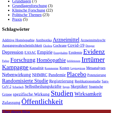
Grundlagen
(7)
Grundlagenforschung
(3)
Klinische Forschung
(22)
Politische Themen
(23)
Praxis
(5)
Schlagwörter
Arzneimittel
Additive Homöopathie
Antibiotika
Arzneimittelrecht
Covid-19
Ausgangswahrscheinlichkeit
Cochrane
Cholera
Dengue
Evidenz
Depression
Empirie
EASAC
Epidemie
Enzephalitis
Irrtümer
Forschung
Homöopathie
Fieber
Infektionen
Kampagne
Kausalität
Kosten
Metaanalysen
Kommentar
Leptospirose
Placebo
Nebenwirkung
NHMRC
Pandemie
Potenzierung
Randomisierte Studie
Registrierung
Replikationsstudie
Sars-
Selbstheilungskräfte
Skeptiker
CoV-2
Spanische
Scharlach
Sepsis
Studien
Wirksamkeit
spezifische Wirkung
Grippe
Öffentlichkeit
Zulassung
Über diesen Blog