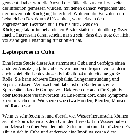
gemacht. Dabei wird die Anzahl der Fälle, die zu den Hochzeiten
der Infektion gemessen wurden, mit denen danach verglichen und
der prozentuale Rückgang berechnet. Während die Fallzahlen im
behandelten Bezirk um 81% sanken, waren das in den
angrenzenden Bezirken nur 10% bis 48%, was den
Rückgangsfaktor im behandelten Bezirk statistisch deutlich grösser
macht. Interessant daran scheint mir zu sein, dass dies trotz der nicht
vollständigen Behandlung funktioniert hat.
Leptospirose in Cuba
Eine letzte Studie dieser Art stammt aus Cuba und verfolgte einen
anderen Ansatz [12]. In Cuba, wie in anderen tropischen Ländern
auch, spielt die Leptospirose als Infektionskrankheit eine große
Rolle. Sie kann schwere Enzephalitis, Lungenentzündung und
Sepsis auslösen. Verursachend dabei ist ein Bakterium, eine
Spirochäte, also die Gruppe von Bakterien die auch für Syphilis
oder Borreliose verantwortlich ist. Es kommt dort, ohne Symptome
zu verursachen, in Wirtstieren wie etwa Hunden, Pferden, Mäusen
und Ratten vor.
Wenn es sehr feucht ist und überall viel Wasser herumsteht, können
sich die Spirochäten aus dem Urin der Tiere dort im Wasser halten
und Menschen über Wunden oder Schleimhautkontakt infizieren. Es
gibt an sich in Cuba und anderswo eine Impfung gegen diese