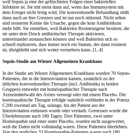
weil Sepsis ja eine der gefürchteten Folgen einer bakteriellen
Infektion ist. Sie tritt meist dann auf, wenn das Immunsystem mit
dem Erreger nicht fertig wird. Die konventionelle Behandlung stößt
dann auch an ihre Grenzen und ist nur noch stützend. Nicht selten
sind resistente Keime die Ursache, gegen die kein Antibiotikum
mehr hilft. Sie entstehen, weil Bakterien Resistenzgene besitzen, die
sie unter dem Druck antibiotischer Therapie aktivieren,
untereinander austauschen können und weil Bakterien sich so
schnell replizieren, dass immer noch ein Stamm, der dann resistent
ist, übrigbleibt und sich weiter vermehren kann. [1, 4]
Sepsis-Studie am Wiener Allgemeinen Krankhaus
In der Studie am Wiener Allgemeinen Krankhaus wurden 70 Sepsis-
Patienten, die in die Intensivstation kamen, zusätzlich zu der
üblichen konventionellen Therapie (incl. Antibiotika in beiden
Gruppen) entweder mit homöopathischer Therapie nach
Arzneimittelwahl des Arztes versorgt oder mit einem Placebo. Die
homöopathische Therapie erfolgte natürlich verblindet in der Potenz
C200 zweimal am Tag, solange, bis der Patient aus der
Intensivstation entlassen wurde oder verstarb. Gemessen wurde die
Überlebensrate nach 180 Tagen. Drei Patienten, zwei unter
Homöopathie und einer unter Placebo, wurden nicht ausgewertet,
weil die Daten nicht vollständig waren. Diese Patienten überlebten.
Von den restlichen 33 Homöopathie-Patienten waren nach 180