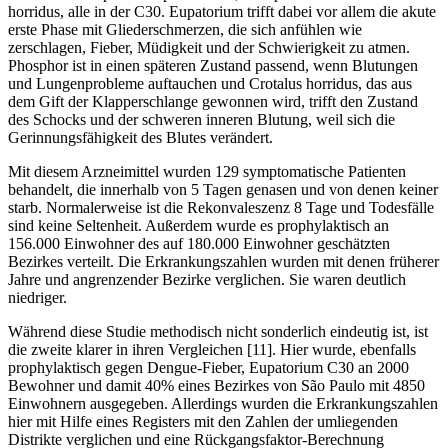
horridus, alle in der C30. Eupatorium trifft dabei vor allem die akute
erste Phase mit Gliederschmerzen, die sich anfühlen wie
zerschlagen, Fieber, Müdigkeit und der Schwierigkeit zu atmen.
Phosphor ist in einen späteren Zustand passend, wenn Blutungen
und Lungenprobleme auftauchen und Crotalus horridus, das aus
dem Gift der Klapperschlange gewonnen wird, trifft den Zustand
des Schocks und der schweren inneren Blutung, weil sich die
Gerinnungsfähigkeit des Blutes verändert.
Mit diesem Arzneimittel wurden 129 symptomatische Patienten
behandelt, die innerhalb von 5 Tagen genasen und von denen keiner
starb. Normalerweise ist die Rekonvaleszenz 8 Tage und Todesfälle
sind keine Seltenheit. Außerdem wurde es prophylaktisch an
156.000 Einwohner des auf 180.000 Einwohner geschätzten
Bezirkes verteilt. Die Erkrankungszahlen wurden mit denen früherer
Jahre und angrenzender Bezirke verglichen. Sie waren deutlich
niedriger.
Während diese Studie methodisch nicht sonderlich eindeutig ist, ist
die zweite klarer in ihren Vergleichen [11]. Hier wurde, ebenfalls
prophylaktisch gegen Dengue-Fieber, Eupatorium C30 an 2000
Bewohner und damit 40% eines Bezirkes von São Paulo mit 4850
Einwohnern ausgegeben. Allerdings wurden die Erkrankungszahlen
hier mit Hilfe eines Registers mit den Zahlen der umliegenden
Distrikte verglichen und eine Rückgangsfaktor-Berechnung