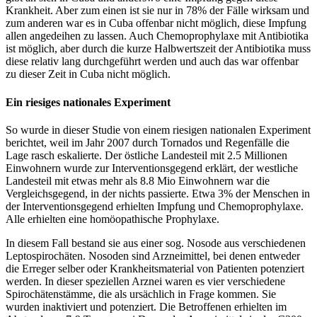
Krankheit. Aber zum einen ist sie nur in 78% der Fälle wirksam und
zum anderen war es in Cuba offenbar nicht möglich, diese Impfung
allen angedeihen zu lassen. Auch Chemoprophylaxe mit Antibiotika
ist möglich, aber durch die kurze Halbwertszeit der Antibiotika muss
diese relativ lang durchgeführt werden und auch das war offenbar
zu dieser Zeit in Cuba nicht möglich.
Ein riesiges nationales Experiment
So wurde in dieser Studie von einem riesigen nationalen Experiment
berichtet, weil im Jahr 2007 durch Tornados und Regenfälle die
Lage rasch eskalierte. Der östliche Landesteil mit 2.5 Millionen
Einwohnern wurde zur Interventionsgegend erklärt, der westliche
Landesteil mit etwas mehr als 8.8 Mio Einwohnern war die
Vergleichsgegend, in der nichts passierte. Etwa 3% der Menschen in
der Interventionsgegend erhielten Impfung und Chemoprophylaxe.
Alle erhielten eine homöopathische Prophylaxe.
In diesem Fall bestand sie aus einer sog. Nosode aus verschiedenen
Leptospirochäten. Nosoden sind Arzneimittel, bei denen entweder
die Erreger selber oder Krankheitsmaterial von Patienten potenziert
werden. In dieser speziellen Arznei waren es vier verschiedene
Spirochätenstämme, die als ursächlich in Frage kommen. Sie
wurden inaktiviert und potenziert. Die Betroffenen erhielten im