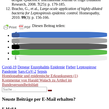
Research, 2008.
7
(25): p. 179-185.
Bracho, G., et al.,
Large-scale application of highly-diluted
bacteria for Leptospirosis epidemic control.
Homeopathy,
2010.
99
(3): p. 156-166.
Diesen Beitrag teilen:
Covid-19
Dengue
Enzephalitis
Epidemie
Fieber
Leptospirose
Pandemie
Sars-CoV-2
Sepsis
Beitragsnavigation
Homöopathie und epidemische Erkrankungen (1)
Kommentar von Harald Walach zu Artikel im
Bundesgesundheitsblatt
Suche
nach:
Neuste Beiträge per E-Mail erhalten?
E-Mail
*