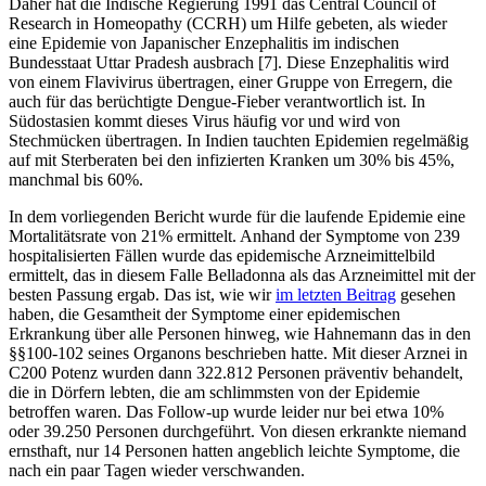
Daher hat die Indische Regierung 1991 das Central Council of
Research in Homeopathy (CCRH) um Hilfe gebeten, als wieder
eine Epidemie von Japanischer Enzephalitis im indischen
Bundesstaat Uttar Pradesh ausbrach [7]. Diese Enzephalitis wird
von einem Flavivirus übertragen, einer Gruppe von Erregern, die
auch für das berüchtigte Dengue-Fieber verantwortlich ist. In
Südostasien kommt dieses Virus häufig vor und wird von
Stechmücken übertragen. In Indien tauchten Epidemien regelmäßig
auf mit Sterberaten bei den infizierten Kranken um 30% bis 45%,
manchmal bis 60%.
In dem vorliegenden Bericht wurde für die laufende Epidemie eine
Mortalitätsrate von 21% ermittelt. Anhand der Symptome von 239
hospitalisierten Fällen wurde das epidemische Arzneimittelbild
ermittelt, das in diesem Falle Belladonna als das Arzneimittel mit der
besten Passung ergab. Das ist, wie wir
im letzten Beitrag
gesehen
haben, die Gesamtheit der Symptome einer epidemischen
Erkrankung über alle Personen hinweg, wie Hahnemann das in den
§§100-102 seines Organons beschrieben hatte. Mit dieser Arznei in
C200 Potenz wurden dann 322.812 Personen präventiv behandelt,
die in Dörfern lebten, die am schlimmsten von der Epidemie
betroffen waren. Das Follow-up wurde leider nur bei etwa 10%
oder 39.250 Personen durchgeführt. Von diesen erkrankte niemand
ernsthaft, nur 14 Personen hatten angeblich leichte Symptome, die
nach ein paar Tagen wieder verschwanden.