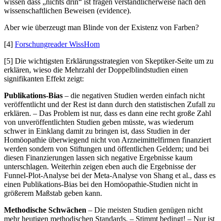
wissen dass „nichts drin“ ist fragen verständlicherweise nach den
wissenschaftlichen Beweisen (evidence).
Aber wie überzeugt man Blinde von der Existenz von Farben?
[4]
Forschungreader WissHom
[5] Die wichtigsten Erklärungsstrategien von Skeptiker-Seite um zu
erklären, wieso die Mehrzahl der Doppelblindstudien einen
signifikanten Effekt zeigt:
Publikations-Bias
– die negativen Studien werden einfach nicht
veröffentlicht und der Rest ist dann durch den statistischen Zufall zu
erklären. – Das Problem ist nur, dass es dann eine recht große Zahl
von unveröffentlichten Studien geben müsste, was wiederum
schwer in Einklang damit zu bringen ist, dass Studien in der
Homöopathie überwiegend nicht von Arzneimittelfirmen finanziert
werden sondern von Stiftungen und öffentlichen Geldern; und bei
diesen Finanzierungen lassen sich negative Ergebnisse kaum
unterschlagen. Weiterhin zeigen eben auch die Ergebnisse der
Funnel-Plot-Analyse bei der Meta-Analyse von Shang et al., dass es
einen Publikations-Bias bei den Homöopathie-Studien nicht in
größerem Maßstab geben kann.
Methodische Schwächen
– Die meisten Studien genügen nicht
mehr heutigen methodischen Standards. – Stimmt bedingt! – Nur ist