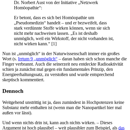
Dr. Norbert Aust von der Initiative „Netzwerk
Homöopathie“:
Er betont, dass es sich bei Homöopathie um
„Pseudomedizin“ handelt – und er bezweifelt, dass
stark verdünnte Stoffe wirken können, wenn sie sich
nicht mehr nachweisen lassen. „Es ist deshalb
unmöglich, weil ein Wirkstoff, der nicht vorhanden ist,
nicht wirken kann.“ [1]
Nun ist „unmöglich“ in der Naturwissenschaft immer ein großes
Wort (s.
Irrtum 9 „unmöglich“
– daran haben sich schon manche die
Finger verbrannt. Auch die seinerzeit neu entdeckte Radioaktivität
schien ja zunächst mal gegen ein fundamentales Prinzip, den
Energieerhaltungssatz, zu verstoßen und wurde entsprechend
skeptisch kommentiert.
Dennoch
Weitgehend unstrittig ist ja, dass zumindest in Hochpotenzen keine
Substanz mehr enthalten ist (wenn man die Nanopartikel hier mal
außen vor lässt).
Und wenn nichts drin ist, kann auch nichts wirken. – Dieses
Argument ist hoch plausibel – weit plausibler zum Beispiel, als
das