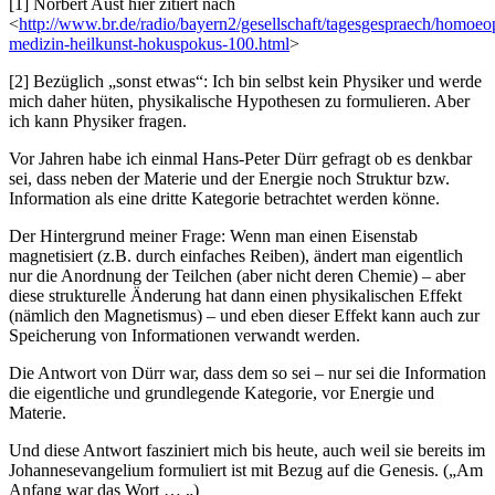
[1] Norbert Aust hier zitiert nach
<
http://www.br.de/radio/bayern2/gesellschaft/tagesgespraech/homoeo
medizin-heilkunst-hokuspokus-100.html
>
[2] Bezüglich „sonst etwas“: Ich bin selbst kein Physiker und werde
mich daher hüten, physikalische Hypothesen zu formulieren. Aber
ich kann Physiker fragen.
Vor Jahren habe ich einmal Hans-Peter Dürr gefragt ob es denkbar
sei, dass neben der Materie und der Energie noch Struktur bzw.
Information als eine dritte Kategorie betrachtet werden könne.
Der Hintergrund meiner Frage: Wenn man einen Eisenstab
magnetisiert (z.B. durch einfaches Reiben), ändert man eigentlich
nur die Anordnung der Teilchen (aber nicht deren Chemie) – aber
diese strukturelle Änderung hat dann einen physikalischen Effekt
(nämlich den Magnetismus) – und eben dieser Effekt kann auch zur
Speicherung von Informationen verwandt werden.
Die Antwort von Dürr war, dass dem so sei – nur sei die Information
die eigentliche und grundlegende Kategorie, vor Energie und
Materie.
Und diese Antwort fasziniert mich bis heute, auch weil sie bereits im
Johannesevangelium formuliert ist mit Bezug auf die Genesis. („Am
Anfang war das Wort … „)