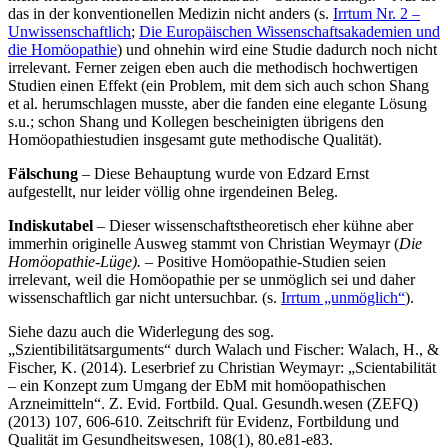
das in der konventionellen Medizin nicht anders (s.
Irrtum Nr. 2 –
Unwissenschaftlich
;
Die Europäischen Wissenschaftsakademien und
die Homöopathie
) und ohnehin wird eine Studie dadurch noch nicht
irrelevant. Ferner zeigen eben auch die methodisch hochwertigen
Studien einen Effekt (ein Problem, mit dem sich auch schon Shang
et al. herumschlagen musste, aber die fanden eine elegante Lösung
s.u.; schon Shang und Kollegen bescheinigten übrigens den
Homöopathiestudien insgesamt gute methodische Qualität).
Fälschung
– Diese Behauptung wurde von Edzard Ernst
aufgestellt, nur leider völlig ohne irgendeinen Beleg.
Indiskutabel
– Dieser wissenschaftstheoretisch eher kühne aber
immerhin originelle Ausweg stammt von Christian Weymayr (
Die
Homöopathie-Lüge). –
Positive Homöopathie-Studien seien
irrelevant, weil die Homöopathie per se unmöglich sei und daher
wissenschaftlich gar nicht untersuchbar. (s.
Irrtum „unmöglich“
).
Siehe dazu auch die Widerlegung des sog.
„Szientibilitätsarguments“ durch Walach und Fischer: Walach, H., &
Fischer, K. (2014). Leserbrief zu Christian Weymayr: „Scientabilität
– ein Konzept zum Umgang der EbM mit homöopathischen
Arzneimitteln“. Z. Evid. Fortbild. Qual. Gesundh.wesen (ZEFQ)
(2013) 107, 606-610. Zeitschrift für Evidenz, Fortbildung und
Qualität im Gesundheitswesen, 108(1), 80.e81-e83.