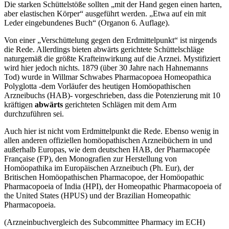
Die starken Schüttelstöße sollten „mit der Hand gegen einen harten,
aber elastischen Körper“ ausgeführt werden. „Etwa auf ein mit
Leder eingebundenes Buch“ (Organon 6. Auflage).
Von einer „Verschüttelung gegen den Erdmittelpunkt“ ist nirgends
die Rede. Allerdings bieten abwärts gerichtete Schüttelschläge
naturgemäß die größte Krafteinwirkung auf die Arznei. Mystifiziert
wird hier jedoch nichts. 1879 (über 30 Jahre nach Hahnemanns
Tod) wurde in Willmar Schwabes Pharmacopoea Homeopathica
Polyglotta -dem Vorläufer des heutigen Homöopathischen
Arzneibuchs (HAB)- vorgeschrieben, dass die Potenzierung mit 10
kräftigen
abwärts
gerichteten Schlägen mit dem Arm
durchzuführen sei.
Auch hier ist nicht vom Erdmittelpunkt die Rede. Ebenso wenig in
allen anderen offiziellen homöopathischen Arzneibüchern in und
außerhalb Europas, wie dem deutschen HAB, der Pharmacopée
Française (FP), den Monografien zur Herstellung von
Homöopathika im Europäischen Arzneibuch (Ph. Eur), der
Britischen Homöopathischen Pharmacopoe, der Homöopathic
Pharmacopoeia of India (HPI), der Homeopathic Pharmacopoeia of
the United States (HPUS) und der Brazilian Homeopathic
Pharmacopoeia.
(Arzneinbuchvergleich des Subcommittee Pharmacy im ECH)