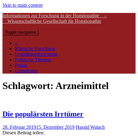
Skip to main content
Informationen zur Forschung in der Homöopathie –
Wissenschaftliche Gesellschaft für Homöopathie
Toggle navigation
⌂
Klinische Forschung
Grundlagenforschung
Politische Themen
Praxis
Grundlagen
Schlagwort:
Arzneimittel
Die populärsten Irrtümer
28. Februar 2019
15. Dezember 2019
Harald Walach
Diesen Beitrag teilen: