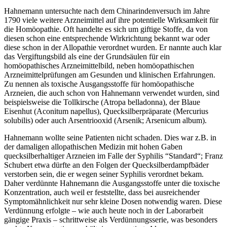
Hahnemann untersuchte nach dem Chinarindenversuch im Jahre
1790 viele weitere Arzneimittel auf ihre potentielle Wirksamkeit für
die Homöopathie. Oft handelte es sich um giftige Stoffe, da von
diesen schon eine entsprechende Wirkrichtung bekannt war oder
diese schon in der Allopathie verordnet wurden. Er nannte auch klar
das Vergiftungsbild als eine der Grundsäulen für ein
homöopathisches Arzneimittelbild, neben homöopathischen
Arzneimittelprüfungen am Gesunden und klinischen Erfahrungen.
Zu nennen als toxische Ausgangsstoffe für homöopathische
Arzneien, die auch schon von Hahnemann verwendet wurden, sind
beispielsweise die Tollkirsche (Atropa belladonna), der Blaue
Eisenhut (Aconitum napellus), Quecksilberpräparate (Mercurius
solubilis) oder auch Arsentriooxid (Arsenik; Arsenicum album).
Hahnemann wollte seine Patienten nicht schaden. Dies war z.B. in
der damaligen allopathischen Medizin mit hohen Gaben
quecksilberhaltiger Arzneien im Falle der Syphilis “Standard“; Franz
Schubert etwa dürfte an den Folgen der Quecksilberdampfbäder
verstorben sein, die er wegen seiner Syphilis verordnet bekam.
Daher verdünnte Hahnemann die Ausgangsstoffe unter die toxische
Konzentration, auch weil er feststellte, dass bei ausreichender
Symptomähnlichkeit nur sehr kleine Dosen notwendig waren. Diese
Verdünnung erfolgte – wie auch heute noch in der Laborarbeit
gängige Praxis – schrittweise als Verdünnungsserie, was besonders