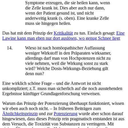
Symptome erzeugen, die sie heilen kann, wenn
die Zelle krank ist. Dies aber auch nur dann,
wenn der Patient gesund ist, und nicht
anderweitig krank (s. oben). Eine kranke Zelle
muss sie hingegen heilen.
Das hat mit dem Prinzip der
Kritikalität
zu tun. Einfach gesagt:
Eine
Lawine kann man eben nur dort auslösen, wo genug Schnee liegt
Wieso ist nach homöopathischer Auffassung
weniger Wirkstoff in den Präparaten wirksamer,
allerdings darf man von Hochpotenzen nicht zu
viele nehmen, weil die Wirkung sonst zu stark
wird? Welche Dosis-Wirkungs-Beziehung gilt
denn nun?
Eine wirklich schöne Frage – und die Antwort ist nicht
unkompliziert; z.T. muss man sicherlich auf die noch ausstehenden
Ergebnisse künftiger Grundlagenforschung verweisen.
Warum das Prinzip der Potenzierung überhaupt funktioniert, wissen
wir eben auch noch nicht. – In früheren Beiträgen zum
Ähnlichkeitsprinzip
und zur
Potenzierung
wurde aber schon darauf
hingewiesen, dass dieses Prinzip rein pragmatisch entstanden ist aus
dem Versuch, die Toxizität von Substanzen zu verringern. Mit