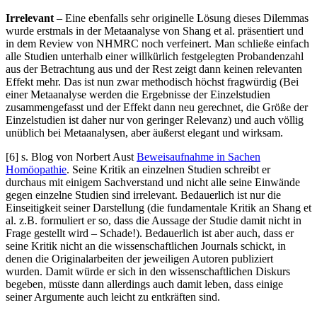
Irrelevant
– Eine ebenfalls sehr originelle Lösung dieses Dilemmas
wurde erstmals in der Metaanalyse von Shang et al. präsentiert und
in dem Review von NHMRC noch verfeinert. Man schließe einfach
alle Studien unterhalb einer willkürlich festgelegten Probandenzahl
aus der Betrachtung aus und der Rest zeigt dann keinen relevanten
Effekt mehr. Das ist nun zwar methodisch höchst fragwürdig (Bei
einer Metaanalyse werden die Ergebnisse der Einzelstudien
zusammengefasst und der Effekt dann neu gerechnet, die Größe der
Einzelstudien ist daher nur von geringer Relevanz) und auch völlig
unüblich bei Metaanalysen, aber äußerst elegant und wirksam.
[6] s. Blog von Norbert Aust
Beweisaufnahme in Sachen
Homöopathie
. Seine Kritik an einzelnen Studien schreibt er
durchaus mit einigem Sachverstand und nicht alle seine Einwände
gegen einzelne Studien sind irrelevant. Bedauerlich ist nur die
Einseitigkeit seiner Darstellung (die fundamentale Kritik an Shang et
al. z.B. formuliert er so, dass die Aussage der Studie damit nicht in
Frage gestellt wird – Schade!). Bedauerlich ist aber auch, dass er
seine Kritik nicht an die wissenschaftlichen Journals schickt, in
denen die Originalarbeiten der jeweiligen Autoren publiziert
wurden. Damit würde er sich in den wissenschaftlichen Diskurs
begeben, müsste dann allerdings auch damit leben, dass einige
seiner Argumente auch leicht zu entkräften sind.