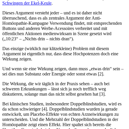
Schwingen der Ekel-Keule
.
Dieses Argument versteht jeder – und es ist daher nicht
überraschend, dass es als zentrales Argument der Anti-
Homöopathie-Kampagne Verwendung findet, mit entsprechenden
Buttons und anderen Werbe-Acessoires verbreitet und mit
öffentlichen Aktionen medienwirksam in Szene gesetzt wird
(„10:23“ – „Nichts drin – nichts dran“).
Das einzige (wirklich nur klitzekleine) Problem mit diesem
Argument ist eigentlich nur, dass diese Hochpotenzen doch eine
Wirkung zeigen.
Und wenn sie eine Wirkung zeigen, dann muss „etwas drin“ sein –
sei dies nun Substanz oder Energie oder sonst etwas [2].
Die Wirkung, die wir täglich in der Praxis sehen – auch bei
schweren Erkrankungen – lässt sich ja noch trefflich weg
diskutieren, solange man das nicht selbst gesehen hat [3].
Bei klinischen Studien, insbesondere Doppelblindstudien, wird es
da schon schwieriger [4]. Doppelblindstudien wurden ja gerade
entwickelt, um Placebo-Effekte von echten Arzneiwirkungen zu
unterscheiden. Und die Mehrzahl der Doppelblindstudien in der
Homöopathie zeigt einen Effekt. Hier spaltet sich bereits die