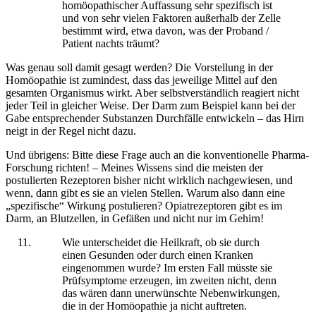
homöopathischer Auffassung sehr spezifisch ist
und von sehr vielen Faktoren außerhalb der Zelle
bestimmt wird, etwa davon, was der Proband /
Patient nachts träumt?
Was genau soll damit gesagt werden? Die Vorstellung in der
Homöopathie ist zumindest, dass das jeweilige Mittel auf den
gesamten Organismus wirkt. Aber selbstverständlich reagiert nicht
jeder Teil in gleicher Weise. Der Darm zum Beispiel kann bei der
Gabe entsprechender Substanzen Durchfälle entwickeln – das Hirn
neigt in der Regel nicht dazu.
Und übrigens: Bitte diese Frage auch an die konventionelle Pharma-
Forschung richten! – Meines Wissens sind die meisten der
postulierten Rezeptoren bisher nicht wirklich nachgewiesen, und
wenn, dann gibt es sie an vielen Stellen. Warum also dann eine
„spezifische“ Wirkung postulieren? Opiatrezeptoren gibt es im
Darm, an Blutzellen, in Gefäßen und nicht nur im Gehirn!
Wie unterscheidet die Heilkraft, ob sie durch
einen Gesunden oder durch einen Kranken
eingenommen wurde? Im ersten Fall müsste sie
Prüfsymptome erzeugen, im zweiten nicht, denn
das wären dann unerwünschte Nebenwirkungen,
die in der Homöopathie ja nicht auftreten.