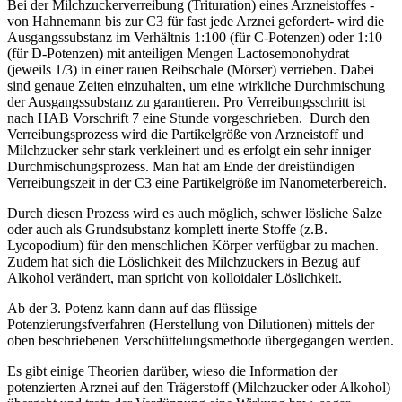
Bei der Milchzuckerverreibung (Trituration) eines Arzneistoffes -
von Hahnemann bis zur C3 für fast jede Arznei gefordert- wird die
Ausgangssubstanz im Verhältnis 1:100 (für C-Potenzen) oder 1:10
(für D-Potenzen) mit anteiligen Mengen Lactosemonohydrat
(jeweils 1/3) in einer rauen Reibschale (Mörser) verrieben. Dabei
sind genaue Zeiten einzuhalten, um eine wirkliche Durchmischung
der Ausgangssubstanz zu garantieren. Pro Verreibungsschritt ist
nach HAB Vorschrift 7 eine Stunde vorgeschrieben. Durch den
Verreibungsprozess wird die Partikelgröße von Arzneistoff und
Milchzucker sehr stark verkleinert und es erfolgt ein sehr inniger
Durchmischungsprozess. Man hat am Ende der dreistündigen
Verreibungszeit in der C3 eine Partikelgröße im Nanometerbereich.
Durch diesen Prozess wird es auch möglich, schwer lösliche Salze
oder auch als Grundsubstanz komplett inerte Stoffe (z.B.
Lycopodium) für den menschlichen Körper verfügbar zu machen.
Zudem hat sich die Löslichkeit des Milchzuckers in Bezug auf
Alkohol verändert, man spricht von kolloidaler Löslichkeit.
Ab der 3. Potenz kann dann auf das flüssige
Potenzierungsfverfahren (Herstellung von Dilutionen) mittels der
oben beschriebenen Verschüttelungsmethode übergegangen werden.
Es gibt einige Theorien darüber, wieso die Information der
potenzierten Arznei auf den Trägerstoff (Milchzucker oder Alkohol)