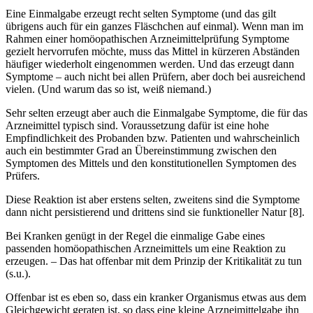
Eine Einmalgabe erzeugt recht selten Symptome (und das gilt
übrigens auch für ein ganzes Fläschchen auf einmal). Wenn man im
Rahmen einer homöopathischen Arzneimittelprüfung Symptome
gezielt hervorrufen möchte, muss das Mittel in kürzeren Abständen
häufiger wiederholt eingenommen werden. Und das erzeugt dann
Symptome – auch nicht bei allen Prüfern, aber doch bei ausreichend
vielen. (Und warum das so ist, weiß niemand.)
Sehr selten erzeugt aber auch die Einmalgabe Symptome, die für das
Arzneimittel typisch sind. Voraussetzung dafür ist eine hohe
Empfindlichkeit des Probanden bzw. Patienten und wahrscheinlich
auch ein bestimmter Grad an Übereinstimmung zwischen den
Symptomen des Mittels und den konstitutionellen Symptomen des
Prüfers.
Diese Reaktion ist aber erstens selten, zweitens sind die Symptome
dann nicht persistierend und drittens sind sie funktioneller Natur [8].
Bei Kranken genügt in der Regel die einmalige Gabe eines
passenden homöopathischen Arzneimittels um eine Reaktion zu
erzeugen. – Das hat offenbar mit dem Prinzip der Kritikalität zu tun
(s.u.).
Offenbar ist es eben so, dass ein kranker Organismus etwas aus dem
Gleichgewicht geraten ist, so dass eine kleine Arzneimittelgabe ihn