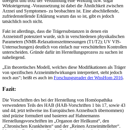
übergeht und trotz der Verdünnung eine Wirkung bzw. sogar
Wirksteigerung -Voraussetzung ist dabei die Ähnlichkeit zwischen
Arznei und Symptomen- zu beobachten ist. Eine abschließende,
zufriedenstellende Erklärung warum das so ist, gibt es jedoch
tatsächlich noch nicht.
Fakt ist allerdings, dass die Trägersubstanzen in denen ein
Arzneistoff potenziert wurde, sich in verschiedenen physikalischen
Parametern (NMR-Relaxationszeitmessungen (T1/T2); UV VIS-
Untersuchungen) deutlich von einfach nur verschüttelten Kontrollen
unterscheiden. Gründe dafür im Herstellungsprozess zu suchen ist
naheliegend.
„Ein theoretisches Modell, welches diese Modifikationen als Träger
von spezifischen Arzneimittelwirkungen interpretiert, steht jedoch
noch aus“; heißt es auch im
Forschungsreader der WissHom 2016
.
Fazit:
Die Vorschriften des bei der Herstellung von Homöopathika
verwendeten Teils des HAB (HAB-Vorschriften 1 bis 17, sowie 43
und 44; jetzt teilweise ins Europäischen Arzneibuch übernommen)
sind präzise formuliert und basieren auf Hahnemanns
Herstellungsvorschriften im „Organon der Heilkunst“, den
„Chronischen Krankheiten“ und der „Reinen Arzneimittellehre“.