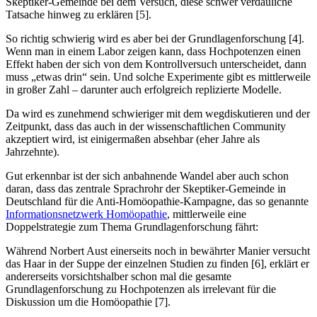
Skeptiker-Gemeinde bei dem Versuch, diese schwer verdauliche
Tatsache hinweg zu erklären [5].
So richtig schwierig wird es aber bei der Grundlagenforschung [4].
Wenn man in einem Labor zeigen kann, dass Hochpotenzen einen
Effekt haben der sich von dem Kontrollversuch unterscheidet, dann
muss „etwas drin“ sein. Und solche Experimente gibt es mittlerweile
in großer Zahl – darunter auch erfolgreich replizierte Modelle.
Da wird es zunehmend schwieriger mit dem wegdiskutieren und der
Zeitpunkt, dass das auch in der wissenschaftlichen Community
akzeptiert wird, ist einigermaßen absehbar (eher Jahre als
Jahrzehnte).
Gut erkennbar ist der sich anbahnende Wandel aber auch schon
daran, dass das zentrale Sprachrohr der Skeptiker-Gemeinde in
Deutschland für die Anti-Homöopathie-Kampagne, das so genannte
Informationsnetzwerk Homöopathie
, mittlerweile eine
Doppelstrategie zum Thema Grundlagenforschung fährt:
Während Norbert Aust einerseits noch in bewährter Manier versucht
das Haar in der Suppe der einzelnen Studien zu finden [6], erklärt er
andererseits vorsichtshalber schon mal die gesamte
Grundlagenforschung zu Hochpotenzen als irrelevant für die
Diskussion um die Homöopathie [7].