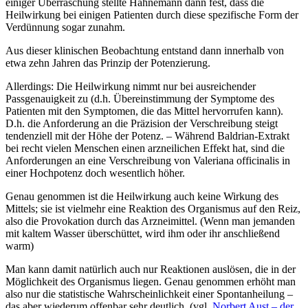
einiger Überraschung stellte Hahnemann dann fest, dass die
Heilwirkung bei einigen Patienten durch diese spezifische Form der
Verdünnung sogar zunahm.
Aus dieser klinischen Beobachtung entstand dann innerhalb von
etwa zehn Jahren das Prinzip der Potenzierung.
Allerdings: Die Heilwirkung nimmt nur bei ausreichender
Passgenauigkeit zu (d.h. Übereinstimmung der Symptome des
Patienten mit den Symptomen, die das Mittel hervorrufen kann).
D.h. die Anforderung an die Präzision der Verschreibung steigt
tendenziell mit der Höhe der Potenz. – Während Baldrian-Extrakt
bei recht vielen Menschen einen arzneilichen Effekt hat, sind die
Anforderungen an eine Verschreibung von Valeriana officinalis in
einer Hochpotenz doch wesentlich höher.
Genau genommen ist die Heilwirkung auch keine Wirkung des
Mittels; sie ist vielmehr eine Reaktion des Organismus auf den Reiz,
also die Provokation durch das Arzneimittel. (Wenn man jemanden
mit kaltem Wasser überschüttet, wird ihm oder ihr anschließend
warm)
Man kann damit natürlich auch nur Reaktionen auslösen, die in der
Möglichkeit des Organismus liegen. Genau genommen erhöht man
also nur die statistische Wahrscheinlichkeit einer Spontanheilung –
das aber wiederum offenbar sehr deutlich. (vgl.
Norbert Aust – der