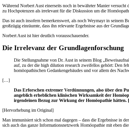
Während Norbert Aust einerseits noch in bewährter Manier versucht da
zu Hochpotenzen als irrelevant für die Diskussion um die Homöopathi
Das ist auch insofern bemerkenswert, als noch Weymayr in seinem Bu
großzügig einräumte, dass ihn relevante Ergebnisse aus der Grundla
Norbert Aust ist hier deutlich vorausschauender.
Die Irrelevanz der Grundlagenforschung
Die Stellungnahme von Dr. Aust in seinem Blog „Beweisaufnah
auf, zu der die high dilution research zweifellos gehört: Den
homöopathischen Gedankengebäudes und vor allem des Nachwei
[…]
Das Erforschen extremer Verdünnungen, also über den Pun
angeblich erheblichen klinischen Wirksamkeit der Homöopa
irgendeinen Bezug zur Wirkung der Homöopathie hätten. [
[Hervorhebung im Original]
Man immunisiert sich schon mal dagegen – dass die Ergebnisse in der
sich auch das ganze Informationsnetzwerk Homöopathie mit eben dies