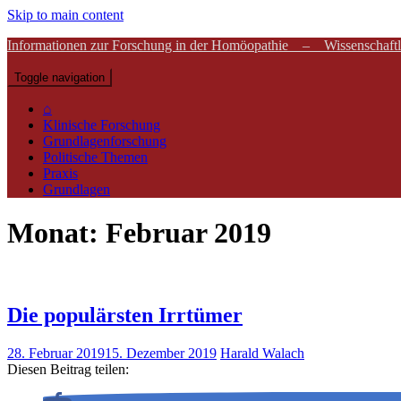
Skip to main content
Informationen zur Forschung in der Homöopathie – Wissenschaftli
Toggle navigation
⌂
Klinische Forschung
Grundlagenforschung
Politische Themen
Praxis
Grundlagen
Monat:
Februar 2019
Die populärsten Irrtümer
28. Februar 2019
15. Dezember 2019
Harald Walach
Diesen Beitrag teilen: