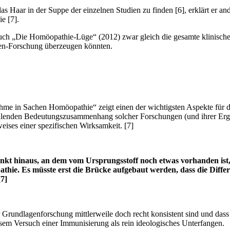
s Haar in der Suppe der einzelnen Studien zu finden [6], erklärt er a
e [7].
ch „Die Homöopathie-Lüge“ (2012) zwar gleich die gesamte klinische 
gen-Forschung überzeugen könnten.
me in Sachen Homöopathie“ zeigt einen der wichtigsten Aspekte für 
 fehlenden Bedeutungszusammenhang solcher Forschungen (und ihrer Erge
ses einer spezifischen Wirksamkeit. [7]
kt hinaus, an dem vom Ursprungsstoff noch etwas vorhanden ist
thie. Es müsste erst die Brücke aufgebaut werden, dass die Diff
7]
 Grundlagenforschung mittlerweile doch recht konsistent sind und dass 
em Versuch einer Immunisierung als rein ideologisches Unterfangen.