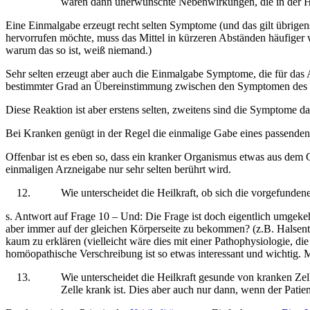
wären dann unerwünschte Nebenwirkungen, die in der Ho
Eine Einmalgabe erzeugt recht selten Symptome (und das gilt übrig
hervorrufen möchte, muss das Mittel in kürzeren Abständen häufiger
warum das so ist, weiß niemand.)
Sehr selten erzeugt aber auch die Einmalgabe Symptome, die für das A
bestimmter Grad an Übereinstimmung zwischen den Symptomen des Mi
Diese Reaktion ist aber erstens selten, zweitens sind die Symptome dann
Bei Kranken genügt in der Regel die einmalige Gabe eines passenden h
Offenbar ist es eben so, dass ein kranker Organismus etwas aus dem Gl
einmaligen Arzneigabe nur sehr selten berührt wird.
Wie unterscheidet die Heilkraft, ob sich die vorgefundene
s. Antwort auf Frage 10 – Und: Die Frage ist doch eigentlich umgek
aber immer auf der gleichen Körperseite zu bekommen? (z.B. Halsen
kaum zu erklären (vielleicht wäre dies mit einer Pathophysiologie, die
homöopathische Verschreibung ist so etwas interessant und wichtig.
Wie unterscheidet die Heilkraft gesunde von kranken Zell
Zelle krank ist. Dies aber auch nur dann, wenn der Patien