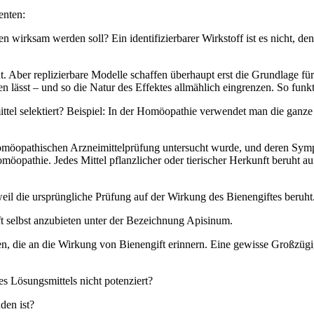
enten:
en wirksam werden soll? Ein identifizierbarer Wirkstoff ist es nicht, d
Aber replizierbare Modelle schaffen überhaupt erst die Grundlage fü
 lässt – und so die Natur des Effektes allmählich eingrenzen. So funkt
ttel selektiert? Beispiel: In der Homöopathie verwendet man die ganze
homöopathischen Arzneimittelprüfung untersucht wurde, und deren Sym
möopathie. Jedes Mittel pflanzlicher oder tierischer Herkunft beruht a
, weil die ursprüngliche Prüfung auf der Wirkung des Bienengiftes beruht
t selbst anzubieten unter der Bezeichnung Apisinum.
men, die an die Wirkung von Bienengift erinnern. Eine gewisse Großzügig
 Lösungsmittels nicht potenziert?
den ist?