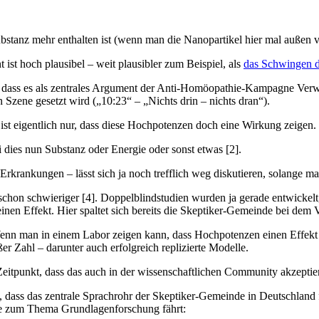
bstanz mehr enthalten ist (wenn man die Nanopartikel hier mal außen vo
ist hoch plausibel – weit plausibler zum Beispiel, als
das Schwingen d
nd, dass es als zentrales Argument der Anti-Homöopathie-Kampagne Ve
 Szene gesetzt wird („10:23“ – „Nichts drin – nichts dran“).
ist eigentlich nur, dass diese Hochpotenzen doch eine Wirkung zeigen.
 dies nun Substanz oder Energie oder sonst etwas [2].
rkrankungen – lässt sich ja noch trefflich weg diskutieren, solange man
 schon schwieriger [4]. Doppelblindstudien wurden ja gerade entwicke
nen Effekt. Hier spaltet sich bereits die Skeptiker-Gemeinde bei dem V
 Wenn man in einem Labor zeigen kann, dass Hochpotenzen einen Effekt
er Zahl – darunter auch erfolgreich replizierte Modelle.
tpunkt, dass das auch in der wissenschaftlichen Community akzeptiert 
, dass das zentrale Sprachrohr der Skeptiker-Gemeinde in Deutschlan
gie zum Thema Grundlagenforschung fährt: