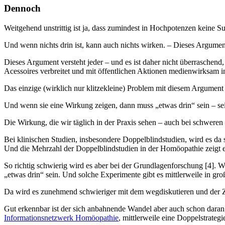
Dennoch
Weitgehend unstrittig ist ja, dass zumindest in Hochpotenzen keine Su
Und wenn nichts drin ist, kann auch nichts wirken. – Dieses Argument 
Dieses Argument versteht jeder – und es ist daher nicht überrasche
Acessoires verbreitet und mit öffentlichen Aktionen medienwirksam in
Das einzige (wirklich nur klitzekleine) Problem mit diesem Argument 
Und wenn sie eine Wirkung zeigen, dann muss „etwas drin“ sein – sei
Die Wirkung, die wir täglich in der Praxis sehen – auch bei schweren E
Bei klinischen Studien, insbesondere Doppelblindstudien, wird es da
Und die Mehrzahl der Doppelblindstudien in der Homöopathie zeigt ei
So richtig schwierig wird es aber bei der Grundlagenforschung [4].
„etwas drin“ sein. Und solche Experimente gibt es mittlerweile in groß
Da wird es zunehmend schwieriger mit dem wegdiskutieren und der Zei
Gut erkennbar ist der sich anbahnende Wandel aber auch schon daran
Informationsnetzwerk Homöopathie
, mittlerweile eine Doppelstrate