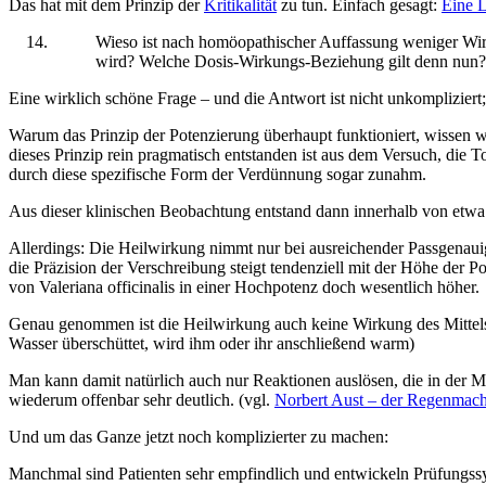
Das hat mit dem Prinzip der
Kritikalität
zu tun. Einfach gesagt:
Eine L
Wieso ist nach homöopathischer Auffassung weniger Wirk
wird? Welche Dosis-Wirkungs-Beziehung gilt denn nun?
Eine wirklich schöne Frage – und die Antwort ist nicht unkomplizier
Warum das Prinzip der Potenzierung überhaupt funktioniert, wissen w
dieses Prinzip rein pragmatisch entstanden ist aus dem Versuch, die 
durch diese spezifische Form der Verdünnung sogar zunahm.
Aus dieser klinischen Beobachtung entstand dann innerhalb von etwa 
Allerdings: Die Heilwirkung nimmt nur bei ausreichender Passgenaui
die Präzision der Verschreibung steigt tendenziell mit der Höhe der 
von Valeriana officinalis in einer Hochpotenz doch wesentlich höher.
Genau genommen ist die Heilwirkung auch keine Wirkung des Mittels;
Wasser überschüttet, wird ihm oder ihr anschließend warm)
Man kann damit natürlich auch nur Reaktionen auslösen, die in der M
wiederum offenbar sehr deutlich. (vgl.
Norbert Aust – der Regenmac
Und um das Ganze jetzt noch komplizierter zu machen:
Manchmal sind Patienten sehr empfindlich und entwickeln Prüfungssy