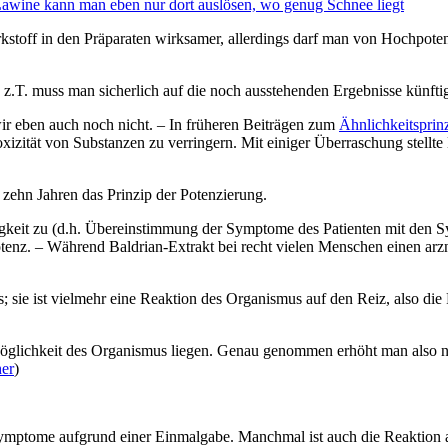
awine kann man eben nur dort auslösen, wo genug Schnee liegt
stoff in den Präparaten wirksamer, allerdings darf man von Hochpotenz
t; z.T. muss man sicherlich auf die noch ausstehenden Ergebnisse künf
ir eben auch noch nicht. – In früheren Beiträgen zum
Ähnlichkeitsprin
Toxizität von Substanzen zu verringern. Mit einiger Überraschung stellt
zehn Jahren das Prinzip der Potenzierung.
gkeit zu (d.h. Übereinstimmung der Symptome des Patienten mit den S
Potenz. – Während Baldrian-Extrakt bei recht vielen Menschen einen arz
 sie ist vielmehr eine Reaktion des Organismus auf den Reiz, also di
öglichkeit des Organismus liegen. Genau genommen erhöht man also nur
her
)
mptome aufgrund einer Einmalgabe. Manchmal ist auch die Reaktion au