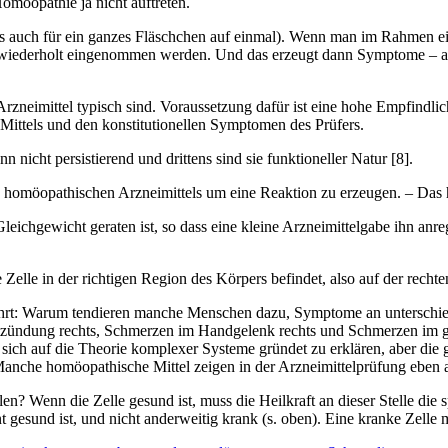
möopathie ja nicht auftreten.
ens auch für ein ganzes Fläschchen auf einmal). Wenn man im Rahmen 
 wiederholt eingenommen werden. Und das erzeugt dann Symptome – auch
rzneimittel typisch sind. Voraussetzung dafür ist eine hohe Empfindli
ttels und den konstitutionellen Symptomen des Prüfers.
 nicht persistierend und drittens sind sie funktioneller Natur [8].
omöopathischen Arzneimittels um eine Reaktion zu erzeugen. – Das hat 
eichgewicht geraten ist, so dass eine kleine Arzneimittelgabe ihn anre
 Zelle in der richtigen Region des Körpers befindet, also auf der recht
ehrt: Warum tendieren manche Menschen dazu, Symptome an unterschied
tzündung rechts, Schmerzen im Handgelenk rechts und Schmerzen im gr
 sich auf die Theorie komplexer Systeme gründet zu erklären, aber die g
 Manche homöopathische Mittel zeigen in der Arzneimittelprüfung eben
en? Wenn die Zelle gesund ist, muss die Heilkraft an dieser Stelle die
t gesund ist, und nicht anderweitig krank (s. oben). Eine kranke Zelle 