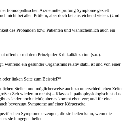
einer homöopathischen Arzneimittelprüfung Symptome gezielt
 nicht bei allen Prüfern, aber doch bei ausreichend vielen. (Und
chkeit des Probanden bzw. Patienten und wahrscheinlich auch ein
offenbar mit dem Prinzip der Kritikalität zu tun (s.u.).
gt, während ein gesunder Organismus relativ stabil ist und von einer
en oder linken Seite zum Beispiel?“
lichen Stellen und möglicherweise auch zu unterschiedlichen Zeiten
oßen Zeh wiederum rechts) – Klassisch pathophysiologisch ist das
ibt es leider noch nicht); aber es kommt eben vor; und für eine
 auch bevorzugt Symptome auf einer Körperseite.
 spezifischen Symptome erzeugen, die sie heilen kann, wenn die
muss sie hingegen heilen.