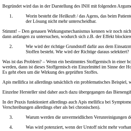
Begründet wird das in der Darstellung des INH mit folgenden Argum
Worin besteht die Heilkraft / das Agens, das beim Patient
der Lösung nicht mehr unterscheidbar.
Stimmt! – Den genauen Wirkungsmechanismus kennen wir noch nicht. 
dann anfangen zu untersuchen, wodurch sich z.B. der Effekt blockieren
Wie wird der richtige Grundstoff dafür aus dem Einsatzmi
Stoffen besteht. Wie wird der Richtige daraus selektiert?
Was ist das Problem? – Wenn ein bestimmtes Stoffgemisch in einer 
werden, dann ist dieses Stoffgemisch ein Einzelmittel im Sinne der Ho
Es geht eben um die Wirkung des geprüften Stoffes.
Apis mellifica ist allerdings tatsächlich ein problematisches Beispiel
Einzelne Hersteller sind daher auch dazu übergegangen das Bienengif
In der Praxis funktioniert allerdings auch Apis mellifica bei Sympto
Verschreibungen allerdings eher als bei chronischen).
Warum werden die unvermeidlichen Verunreinigungen des
Was wird potenziert, wenn der Urstoff nicht mehr vorhan