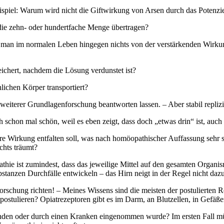
eispiel: Warum wird nicht die Giftwirkung von Arsen durch das Potenzie
 die zehn- oder hundertfache Menge übertragen?
man im normalen Leben hingegen nichts von der verstärkenden Wirkung 
eichert, nachdem die Lösung verdunstet ist?
ichen Körper transportiert?
e weiterer Grundlagenforschung beantworten lassen. – Aber stabil repliz
 schon mal schön, weil es eben zeigt, dass doch „etwas drin“ ist, auch 
 ihre Wirkung entfalten soll, was nach homöopathischer Auffassung sehr 
chts träumt?
e ist zumindest, dass das jeweilige Mittel auf den gesamten Organismus
tanzen Durchfälle entwickeln – das Hirn neigt in der Regel nicht dazu
orschung richten! – Meines Wissens sind die meisten der postulierten 
 postulieren? Opiatrezeptoren gibt es im Darm, an Blutzellen, in Gefäß
sunden oder durch einen Kranken eingenommen wurde? Im ersten Fall mü