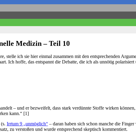
elle Medizin – Teil 10
re, stelle ich sie hier einmal zusammen mit den entsprechenden Argum
t. Ich hoffe, das entspannt die Debatte, die ich als unnötig polarisie
ndelt – und er bezweifelt, dass stark verdünnte Stoffe wirken können, 
irken kann.“ [1]
 (s.
Irrtum 9 „unmöglich“
– daran haben sich schon manche die Finger ve
satz, zu verstoßen und wurde entsprechend skeptisch kommentiert.