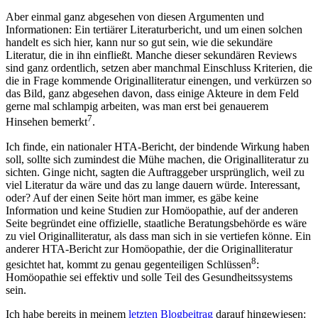
Aber einmal ganz abgesehen von diesen Argumenten und
Informationen: Ein tertiärer Literaturbericht, und um einen solchen
handelt es sich hier, kann nur so gut sein, wie die sekundäre
Literatur, die in ihn einfließt. Manche dieser sekundären Reviews
sind ganz ordentlich, setzen aber manchmal Einschluss Kriterien, die
die in Frage kommende Originalliteratur einengen, und verkürzen so
das Bild, ganz abgesehen davon, dass einige Akteure in dem Feld
gerne mal schlampig arbeiten, was man erst bei genauerem
7
Hinsehen bemerkt
.
Ich finde, ein nationaler HTA-Bericht, der bindende Wirkung haben
soll, sollte sich zumindest die Mühe machen, die Originalliteratur zu
sichten. Ginge nicht, sagten die Auftraggeber ursprünglich, weil zu
viel Literatur da wäre und das zu lange dauern würde. Interessant,
oder? Auf der einen Seite hört man immer, es gäbe keine
Information und keine Studien zur Homöopathie, auf der anderen
Seite begründet eine offizielle, staatliche Beratungsbehörde es wäre
zu viel Originalliteratur, als dass man sich in sie vertiefen könne. Ein
anderer HTA-Bericht zur Homöopathie, der die Originalliteratur
8
gesichtet hat, kommt zu genau gegenteiligen Schlüssen
:
Homöopathie sei effektiv und solle Teil des Gesundheitssystems
sein.
Ich habe bereits in meinem
letzten Blogbeitrag
darauf hingewiesen: