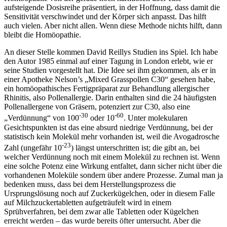
aufsteigende Dosisreihe präsentiert, in der Hoffnung, dass damit die
Sensitivität verschwindet und der Körper sich anpasst. Das hilft
auch vielen. Aber nicht allen. Wenn diese Methode nichts hilft, dann
bleibt die Homöopathie.
An dieser Stelle kommen David Reillys Studien ins Spiel. Ich habe
den Autor 1985 einmal auf einer Tagung in London erlebt, wie er
seine Studien vorgestellt hat. Die Idee sei ihm gekommen, als er in
einer Apotheke Nelson’s „Mixed Grasspollen C30“ gesehen habe,
ein homöopathisches Fertigpräparat zur Behandlung allergischer
Rhinitis, also Pollenallergie. Darin enthalten sind die 24 häufigsten
Pollenallergene von Gräsern, potenziert zur C30, also eine
-30
-60
„Verdünnung“ von 100
oder 10
. Unter molekularen
Gesichtspunkten ist das eine absurd niedrige Verdünnung, bei der
statistisch kein Molekül mehr vorhanden ist, weil die Avogadrosche
-23
Zahl (ungefähr 10
) längst unterschritten ist; die gibt an, bei
welcher Verdünnung noch mit einem Molekül zu rechnen ist. Wenn
eine solche Potenz eine Wirkung entfaltet, dann sicher nicht über die
vorhandenen Moleküle sondern über andere Prozesse. Zumal man ja
bedenken muss, dass bei dem Herstellungsprozess die
Ursprungslösung noch auf Zuckerkügelchen, oder in diesem Falle
auf Milchzuckertabletten aufgeträufelt wird in einem
Sprühverfahren, bei dem zwar alle Tabletten oder Kügelchen
erreicht werden – das wurde bereits öfter untersucht. Aber die