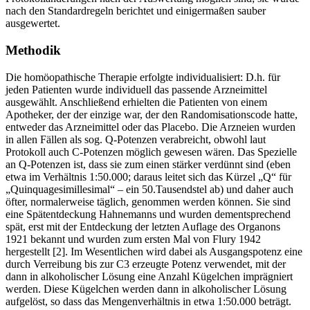
nach den Standardregeln berichtet und einigermaßen sauber
ausgewertet.
Methodik
Die homöopathische Therapie erfolgte individualisiert: D.h. für
jeden Patienten wurde individuell das passende Arzneimittel
ausgewählt. Anschließend erhielten die Patienten von einem
Apotheker, der der einzige war, der den Randomisationscode hatte,
entweder das Arzneimittel oder das Placebo. Die Arzneien wurden
in allen Fällen als sog. Q-Potenzen verabreicht, obwohl laut
Protokoll auch C-Potenzen möglich gewesen wären. Das Spezielle
an Q-Potenzen ist, dass sie zum einen stärker verdünnt sind (eben
etwa im Verhältnis 1:50.000; daraus leitet sich das Kürzel „Q“ für
„Quinquagesimillesimal“ – ein 50.Tausendstel ab) und daher auch
öfter, normalerweise täglich, genommen werden können. Sie sind
eine Spätentdeckung Hahnemanns und wurden dementsprechend
spät, erst mit der Entdeckung der letzten Auflage des Organons
1921 bekannt und wurden zum ersten Mal von Flury 1942
hergestellt [2]. Im Wesentlichen wird dabei als Ausgangspotenz eine
durch Verreibung bis zur C3 erzeugte Potenz verwendet, mit der
dann in alkoholischer Lösung eine Anzahl Kügelchen imprägniert
werden. Diese Kügelchen werden dann in alkoholischer Lösung
aufgelöst, so dass das Mengenverhältnis in etwa 1:50.000 beträgt.