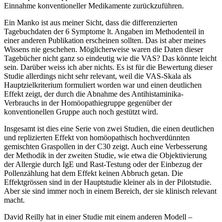
Einnahme konventioneller Medikamente zurückzuführen.
Ein Manko ist aus meiner Sicht, dass die differenzierten
Tagebuchdaten der 6 Symptome lt. Angaben im Methodenteil in
einer anderen Publikation erscheinen sollten. Das ist aber meines
Wissens nie geschehen. Möglicherweise waren die Daten dieser
Tagebücher nicht ganz so eindeutig wie die VAS? Das könnte leicht
sein. Darüber weiss ich aber nichts. Es ist für die Bewertung dieser
Studie allerdings nicht sehr relevant, weil die VAS-Skala als
Hauptzielkriterium formuliert worden war und einen deutlichen
Effekt zeigt, der durch die Abnahme des Antihistaminika-
Verbrauchs in der Homöopathiegruppe gegenüber der
konventionellen Gruppe auch noch gestützt wird.
Insgesamt ist dies eine Serie von zwei Studien, die einen deutlichen
und replizierten Effekt von homöopathisch hochverdünnten
gemischten Graspollen in der C30 zeigt. Auch eine Verbesserung
der Methodik in der zweiten Studie, wie etwa die Objektivierung
der Allergie durch IgE und Rast-Testung oder der Einbezug der
Pollenzählung hat dem Effekt keinen Abbruch getan. Die
Effektgrössen sind in der Hauptstudie kleiner als in der Pilotstudie.
Aber sie sind immer noch in einem Bereich, der sie klinisch relevant
macht.
David Reilly hat in einer Studie mit einem anderen Modell –