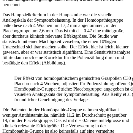
berechnet.
Das Hauptzielkriterium in der Hauptstudie war die visuelle
Analogskala der Symptombelastung. In der Homöopathiegruppe
hatte diese nach 4 Wochen um 17,2 mm abgenommen, in der
Placebogruppe um 2,6 mm. Das ist mit d = 0.47 eine mittelgroße,
aber durchaus klinisch relevante Effektgrösse. Die Studie war
statistisch mit einer Mächtigkeit versehen, die einen 10%igen
Unterschied sichtbar machen sollte. Der Effekt hier ist leicht kleiner
gewesen, aber er war statistisch signifikant. Eine Sensitivitätsanalyse
führte dann noch eine Korrektur für die Pollenzählung durch und
bestätigte den Effekt (Abbildung).
Der Effekt von homöopathischem gemischten Graspollen C30 
Placebo nach 4 Wochen, adjustiert für Pollenzählung; offene Q
Homöopathie-Gruppe; Striche: Placebogruppe; angegeben ist d
visuellen Analogskala der Symptombelastung. Aus Reilly et al 
freundlicher Genehmigung des Verlages.
Die Patienten in der Homöopathie-Gruppe nahmen signifikant
weniger Antihistaminika, nämlich 11,2 im Durchschnitt gegenüber
19,7 in der Placebogruppe. Das ist mit d = 0.5 eine mittelgrosse und
klinisch relevante Effektgröße. Die Verbesserung in der
Homöopathie-Gruppe ist also keinesfalls auf eine vermehrte