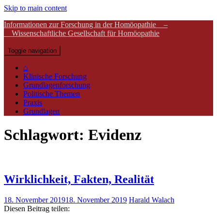
Skip to main content
Informationen zur Forschung in der Homöopathie –
Wissenschaftliche Gesellschaft für Homöopathie
Toggle navigation
⌂
Klinische Forschung
Grundlagenforschung
Politische Themen
Praxis
Grundlagen
Schlagwort:
Evidenz
Wirklichkeit, Fakten, Realität
18. November 2019
18. November 2019
Harald Walach
Diesen Beitrag teilen: