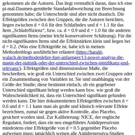
gekommen als die Autoren. Das liegt vermutlich daran, dass ich eine
pi-mal-Daumen-gemittelte Standardabweichung zur Berechnung
genommen habe; die Unterschiede sind aber nicht drastisch. Die
Effektgrößen zwischen den Gruppen, die die Autoren berichten,
liegen zwischen d = 0.6 für den Schlafindex und d = 1.1 für das
Item „Schlafeffizienz“, bzw. ca. d = 0.9 und d = 1.0 für die anderen
signifikanten Items (meine leicht konservativere Schätzung). Für die
nicht-signifikanten Items sind die Effektstärken klein und liegen bei
d = 0.2. (Was eine Effektgröße ist, habe ich in meinen
Methodenblogs ausführlicher erläutert (
https://harald-
walach.de/methodenlehre-fuer-anfaenger/13-power-analyse-die-
magie-der-statistik-oder-der-unterschied-zwischen-signifikanz-und-
relevanz/
). Effektgrößen sind dimensionslose Maße, die
beschreiben, wie groß ein Unterschied zwischen zwei Gruppen oder
ein Zusammenhang von Variablen ist. Sie sind unabhängig von der
Größe der Studie; diese bestimmt einfach, ob ein gegebener
Unterschied signifikant belegt werden kann bzw. wie groß die
Wahrscheinlichkeit ist, dass ein Unterschied signifikant gefunden
werden kann. Die hier dokumentierten Effektgrößen zwischen d =
0.6 und d = 1.1 kann man als große und klinisch relevante Effekte
bezeichnen, zumal sie gegen aktive Kontrolle, also Placebo,
gesichert worden sind. Zur Kalibrierung: NICE, der englische
Regulator, fordert, dass ein neu eingeführtes Antidepressivum
mindestens eine Effektgröße von d = 0.5 gegenüber Placebo
aufweisen muss; tatsächlich weisen alle Antidrepressiva-Studien