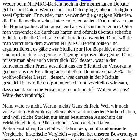
Weder beim NHMRC-Bericht noch in der momentanen Debatte
geht es um Daten. Wenn es nur um Daten ginge, blieben lediglich
zwei Optionen: Entweder, man verwendet die gängigen Kriterien,
die für alle medizinischen Interventionen gelten. Dann müsste man
die Homöopathie zähneknirschend als wirksam anerkennen. Oder
man verwendet die durchaus harten und oftmals überaus scharfen
Kriterien, die die Cochrane Collaboration anwendet. Dann würde
man vermutlich dem zweiten NHMRC-Bericht folgen und
argumentieren, es gäbe zwar Studien zur Homöopathie, aber die
sind noch nicht groß genug, gut genug, repräsentativ genug. Dann
müsste man aber auch vermutlich 80% dessen, was in der
konventionellen Praxis geschieht aus der öffentlichen Versorgung,
genauer aus der Erstattung ausschließen. Denn maximal 20% – bei
wohlwollender Lesart – dessen, was derzeit in der Medizin
geschieht ist wirklich so gut untersucht und zweifellos wirksam,
9
dass man dazu keine Forschung mehr braucht
. Wollen wir das?
Wäre das vernünftig?
Nein, wäre es nicht. Warum nicht? Ganz einfach. Weil wir noch
viele andere Erkenntnisquellen außer randomisierten Studien haben,
und weil solche Studien nur einen bestimmten Ausschnitt der
Wirklichkeit in den Blick nehmen. Auch andere Daten –
Kohortenstudien, Einzelfälle, Erfahrungen, nicht-randomisierte
Vergleiche, historische Vergleich – spielen bei unseren Bewertungen
eine wichtige, wenn auch schwer formalisierbare Rolle, wie wir des