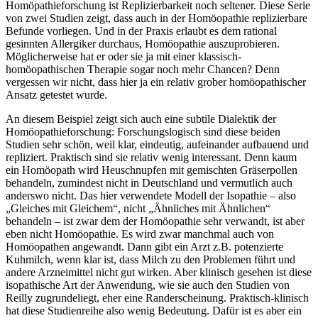
Homöpathieforschung ist Replizierbarkeit noch seltener. Diese Serie
von zwei Studien zeigt, dass auch in der Homöopathie replizierbare
Befunde vorliegen. Und in der Praxis erlaubt es dem rational
gesinnten Allergiker durchaus, Homöopathie auszuprobieren.
Möglicherweise hat er oder sie ja mit einer klassisch-
homöopathischen Therapie sogar noch mehr Chancen? Denn
vergessen wir nicht, dass hier ja ein relativ grober homöopathischer
Ansatz getestet wurde.
An diesem Beispiel zeigt sich auch eine subtile Dialektik der
Homöopathieforschung: Forschungslogisch sind diese beiden
Studien sehr schön, weil klar, eindeutig, aufeinander aufbauend und
repliziert. Praktisch sind sie relativ wenig interessant. Denn kaum
ein Homöopath wird Heuschnupfen mit gemischten Gräserpollen
behandeln, zumindest nicht in Deutschland und vermutlich auch
anderswo nicht. Das hier verwendete Modell der Isopathie – also
„Gleiches mit Gleichem“, nicht „Ähnliches mit Ähnlichen“
behandeln – ist zwar dem der Homöopathie sehr verwandt, ist aber
eben nicht Homöopathie. Es wird zwar manchmal auch von
Homöopathen angewandt. Dann gibt ein Arzt z.B. potenzierte
Kuhmilch, wenn klar ist, dass Milch zu den Problemen führt und
andere Arzneimittel nicht gut wirken. Aber klinisch gesehen ist diese
isopathische Art der Anwendung, wie sie auch den Studien von
Reilly zugrundeliegt, eher eine Randerscheinung. Praktisch-klinisch
hat diese Studienreihe also wenig Bedeutung. Dafür ist es aber ein