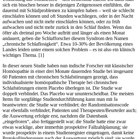
sich ein bisschen besser in diejenigen Zeitgenossen einfühlen, die
dauernd mit Schlafproblemen zu kämpfen haben – weil sie schlecht
einschlafen können und oft Stunden wachliegen, oder in der Nacht
aufwachen und nicht mehr einschlafen können, oder zu früh
aufwachen und nicht mehr zurück in den Schlaf finden. Wenn das
öfter als dreimal pro Woche auftritt und länger als einen Monat
andauert, geben die Schlafforscher diesem Syndrom den Namen
„chronische Schlaflosigkeit“. Etwa 10-30% der Bevölkerung eines
Landes leiden unter einem solchen Problem – es ist also ein klinisch
wichtiges Thema. [1]
In dieser neuen Studie haben nun indische Forscher mit klassischer
Homöopathie in einer drei Monate dauernden Studie bei insgesamt
60 Patienten mit chronischen Schlafstörungen gezeigt, dass
individualisierte homöopathische Therapie bei chronischen
Schlafstörungen einem Placebo überlegen ist. Die Studie war
doppelt verblindet. Das Placebo war ununterscheidbar. Die meisten
Items für sorgfältige Studiendurchführung kann man mit Ja
beantworten: die Studie war verblindet; der Randomisationscode
war ebenfalls verblindet; Patienten und Therapeuten/Beurteiler auch;
die Auswertung erfolgte erst, nachdem die Datenbank
„eingefroren“, also fertiggestellt war; die Studie hatte eine zwar
etwas wacklige, aber immerhin prospektive Fallzahlplanung; sie
wurde prospektiv in einem Studienregister eingetragen, damit keine
Protokolländerungen nach der Auswertung möglich sind; sie wurde