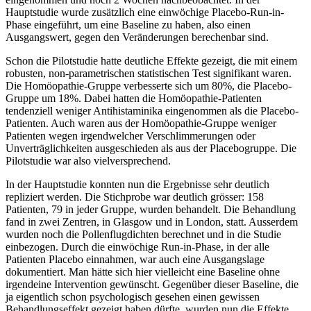
Hauptstudie wurde zusätzlich eine einwöchige Placebo-Run-in-
Phase eingeführt, um eine Baseline zu haben, also einen
Ausgangswert, gegen den Veränderungen berechenbar sind.
Schon die Pilotstudie hatte deutliche Effekte gezeigt, die mit einem
robusten, non-parametrischen statistischen Test signifikant waren.
Die Homöopathie-Gruppe verbesserte sich um 80%, die Placebo-
Gruppe um 18%. Dabei hatten die Homöopathie-Patienten
tendenziell weniger Antihistaminika eingenommen als die Placebo-
Patienten. Auch waren aus der Homöopathie-Gruppe weniger
Patienten wegen irgendwelcher Verschlimmerungen oder
Unverträglichkeiten ausgeschieden als aus der Placebogruppe. Die
Pilotstudie war also vielversprechend.
In der Hauptstudie konnten nun die Ergebnisse sehr deutlich
repliziert werden. Die Stichprobe war deutlich grösser: 158
Patienten, 79 in jeder Gruppe, wurden behandelt. Die Behandlung
fand in zwei Zentren, in Glasgow und in London, statt. Ausserdem
wurden noch die Pollenflugdichten berechnet und in die Studie
einbezogen. Durch die einwöchige Run-in-Phase, in der alle
Patienten Placebo einnahmen, war auch eine Ausgangslage
dokumentiert. Man hätte sich hier vielleicht eine Baseline ohne
irgendeine Intervention gewünscht. Gegenüber dieser Baseline, die
ja eigentlich schon psychologisch gesehen einen gewissen
Behandlungseffekt gezeigt haben dürfte, wurden nun die Effekte