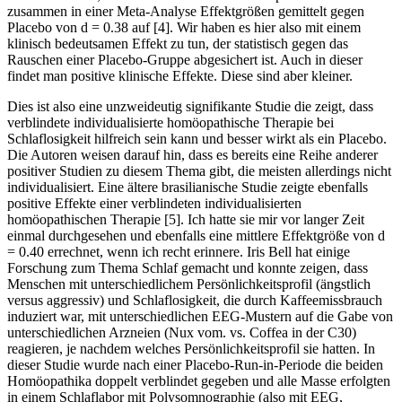
zusammen in einer Meta-Analyse Effektgrößen gemittelt gegen
Placebo von d = 0.38 auf [4]. Wir haben es hier also mit einem
klinisch bedeutsamen Effekt zu tun, der statistisch gegen das
Rauschen einer Placebo-Gruppe abgesichert ist. Auch in dieser
findet man positive klinische Effekte. Diese sind aber kleiner.
Dies ist also eine unzweideutig signifikante Studie die zeigt, dass
verblindete individualisierte homöopathische Therapie bei
Schlaflosigkeit hilfreich sein kann und besser wirkt als ein Placebo.
Die Autoren weisen darauf hin, dass es bereits eine Reihe anderer
positiver Studien zu diesem Thema gibt, die meisten allerdings nicht
individualisiert. Eine ältere brasilianische Studie zeigte ebenfalls
positive Effekte einer verblindeten individualisierten
homöopathischen Therapie [5]. Ich hatte sie mir vor langer Zeit
einmal durchgesehen und ebenfalls eine mittlere Effektgröße von d
= 0.40 errechnet, wenn ich recht erinnere. Iris Bell hat einige
Forschung zum Thema Schlaf gemacht und konnte zeigen, dass
Menschen mit unterschiedlichem Persönlichkeitsprofil (ängstlich
versus aggressiv) und Schlaflosigkeit, die durch Kaffeemissbrauch
induziert war, mit unterschiedlichen EEG-Mustern auf die Gabe von
unterschiedlichen Arzneien (Nux vom. vs. Coffea in der C30)
reagieren, je nachdem welches Persönlichkeitsprofil sie hatten. In
dieser Studie wurde nach einer Placebo-Run-in-Periode die beiden
Homöopathika doppelt verblindet gegeben und alle Masse erfolgten
in einem Schlaflabor mit Polysomnographie (also mit EEG,