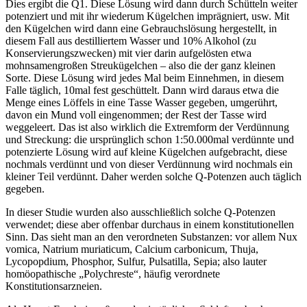
Dies ergibt die Q1. Diese Lösung wird dann durch Schütteln weiter
potenziert und mit ihr wiederum Kügelchen imprägniert, usw. Mit
den Kügelchen wird dann eine Gebrauchslösung hergestellt, in
diesem Fall aus destilliertem Wasser und 10% Alkohol (zu
Konservierungszwecken) mit vier darin aufgelösten etwa
mohnsamengroßen Streukügelchen – also die der ganz kleinen
Sorte. Diese Lösung wird jedes Mal beim Einnehmen, in diesem
Falle täglich, 10mal fest geschüttelt. Dann wird daraus etwa die
Menge eines Löffels in eine Tasse Wasser gegeben, umgerührt,
davon ein Mund voll eingenommen; der Rest der Tasse wird
weggeleert. Das ist also wirklich die Extremform der Verdünnung
und Streckung: die ursprünglich schon 1:50.000mal verdünnte und
potenzierte Lösung wird auf kleine Kügelchen aufgebracht, diese
nochmals verdünnt und von dieser Verdünnung wird nochmals ein
kleiner Teil verdünnt. Daher werden solche Q-Potenzen auch täglich
gegeben.
In dieser Studie wurden also ausschließlich solche Q-Potenzen
verwendet; diese aber offenbar durchaus in einem konstitutionellen
Sinn. Das sieht man an den verordneten Substanzen: vor allem Nux
vomica, Natrium muriaticum, Calcium carbonicum, Thuja,
Lycopopdium, Phosphor, Sulfur, Pulsatilla, Sepia; also lauter
homöopathische „Polychreste“, häufig verordnete
Konstitutionsarzneien.