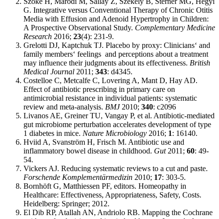
Szőke H, Maródi M, Sallay Z, Székely B, Sterner MG, Hegyi
G. Integrative versus Conventional Therapy of Chronic Otitis
Media with Effusion and Adenoid Hypertrophy in Children:
A Prospective Observational Study.
Complementary Medicine
Research
2016;
23
(4): 231-9.
Grelotti DJ, Kaptchuk TJ. Placebo by proxy: Clinicians‘ and
family members‘ feelings and perceptions about a treatment
may influence their judgments about its effectiveness.
British
Medical Journal
2011;
343
: d4345.
Costelloe C, Metcalfe C, Lovering A, Mant D, Hay AD.
Effect of antibiotic prescribing in primary care on
antimicrobial resistance in individual patients: systematic
review and meta-analysis.
BMJ
2010;
340
: c2096
Livanos AE, Greiner TU, Vangay P, et al. Antibiotic-mediated
gut microbiome perturbation accelerates development of type
1 diabetes in mice.
Nature Microbiology
2016;
1
: 16140.
Hviid A, Svanström H, Frisch M. Antibiotic use and
inflammatory bowel disease in childhood.
Gut
2011;
60
: 49-
54.
Vickers AJ. Reducing systematic reviews to a cut and paste.
Forschende Komplementärmedizin
2010;
17
: 303-5.
Bornhöft G, Matthiessen PF, editors. Homeopathy in
Healthcare: Effectiveness, Appropriateness, Safety, Costs.
Heidelberg: Springer; 2012.
El Dib RP, Atallah AN, Andriolo RB. Mapping the Cochrane