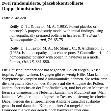
zwei randomisierte, placebokontrollierte
Doppelblindstudien
Harald Walach
Reilly, D. T., & Taylor, M. A. (1985). Potent placebo or
potency? A porposed study model with initial findings using
homeopathically prepared pollens in hayfever.
The British
Homoeopathic Journal, 74
, 65-75.
Reilly, D. T., Taylor, M. A., Mc Sharry, C., & Aitchinson, T.
(1986). Is homoeopathy a placebo response? Controlled trial of
homoeopathic potency with pollen in hayfever as a model.
Lancet, Oct. 18
, 881-886.
Die Heuschnupfenperiode hat begonnen. Pollen fliegen, Nasen
tropfen, Augen weinen. Dagegen gibt es wenig Hilfe. Man kann die
Symptome bekämpfen und Antihistaminika nehmen. Sie reduzieren
die allergische Reaktion des Körpers auf die Antigene der Pollen,
ändern aber nichts an der Empfindlichkeit, und bei vielen Menschen
lösen sie unangenehme Nebenwirkungen wie Müdigkeit aus. Man
kann den Weg der immunologischen Desensibilisierung beschreiten.
Dabei werden die entsprechenden Antigene zunächst ausfindig
gemacht und dann dem Körper in einer Art umgekehrter
Homöopathie von der gerade noch harmlosen über eine