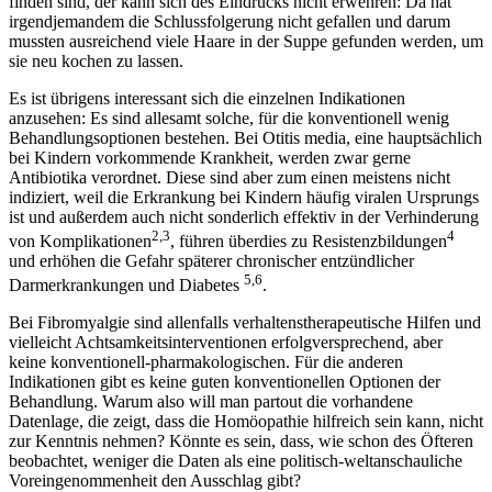
finden sind, der kann sich des Eindrucks nicht erwehren: Da hat
irgendjemandem die Schlussfolgerung nicht gefallen und darum
mussten ausreichend viele Haare in der Suppe gefunden werden, um
sie neu kochen zu lassen.
Es ist übrigens interessant sich die einzelnen Indikationen
anzusehen: Es sind allesamt solche, für die konventionell wenig
Behandlungsoptionen bestehen. Bei Otitis media, eine hauptsächlich
bei Kindern vorkommende Krankheit, werden zwar gerne
Antibiotika verordnet. Diese sind aber zum einen meistens nicht
indiziert, weil die Erkrankung bei Kindern häufig viralen Ursprungs
ist und außerdem auch nicht sonderlich effektiv in der Verhinderung
2,3
4
von Komplikationen
, führen überdies zu Resistenzbildungen
und erhöhen die Gefahr späterer chronischer entzündlicher
5,6
Darmerkrankungen und Diabetes
.
Bei Fibromyalgie sind allenfalls verhaltenstherapeutische Hilfen und
vielleicht Achtsamkeitsinterventionen erfolgversprechend, aber
keine konventionell-pharmakologischen. Für die anderen
Indikationen gibt es keine guten konventionellen Optionen der
Behandlung. Warum also will man partout die vorhandene
Datenlage, die zeigt, dass die Homöopathie hilfreich sein kann, nicht
zur Kenntnis nehmen? Könnte es sein, dass, wie schon des Öfteren
beobachtet, weniger die Daten als eine politisch-weltanschauliche
Voreingenommenheit den Ausschlag gibt?