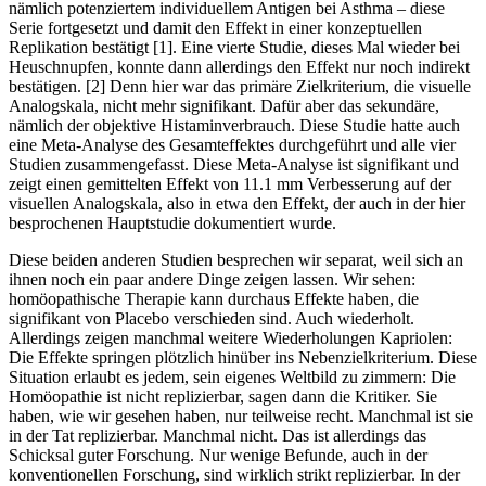
nämlich potenziertem individuellem Antigen bei Asthma – diese
Serie fortgesetzt und damit den Effekt in einer konzeptuellen
Replikation bestätigt [1]. Eine vierte Studie, dieses Mal wieder bei
Heuschnupfen, konnte dann allerdings den Effekt nur noch indirekt
bestätigen. [2] Denn hier war das primäre Zielkriterium, die visuelle
Analogskala, nicht mehr signifikant. Dafür aber das sekundäre,
nämlich der objektive Histaminverbrauch. Diese Studie hatte auch
eine Meta-Analyse des Gesamteffektes durchgeführt und alle vier
Studien zusammengefasst. Diese Meta-Analyse ist signifikant und
zeigt einen gemittelten Effekt von 11.1 mm Verbesserung auf der
visuellen Analogskala, also in etwa den Effekt, der auch in der hier
besprochenen Hauptstudie dokumentiert wurde.
Diese beiden anderen Studien besprechen wir separat, weil sich an
ihnen noch ein paar andere Dinge zeigen lassen. Wir sehen:
homöopathische Therapie kann durchaus Effekte haben, die
signifikant von Placebo verschieden sind. Auch wiederholt.
Allerdings zeigen manchmal weitere Wiederholungen Kapriolen:
Die Effekte springen plötzlich hinüber ins Nebenzielkriterium. Diese
Situation erlaubt es jedem, sein eigenes Weltbild zu zimmern: Die
Homöopathie ist nicht replizierbar, sagen dann die Kritiker. Sie
haben, wie wir gesehen haben, nur teilweise recht. Manchmal ist sie
in der Tat replizierbar. Manchmal nicht. Das ist allerdings das
Schicksal guter Forschung. Nur wenige Befunde, auch in der
konventionellen Forschung, sind wirklich strikt replizierbar. In der