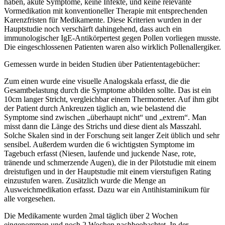
haben, akute Symptome, keine Infekte, und keine relevante
Vormedikation mit konventioneller Therapie mit entsprechenden
Karenzfristen für Medikamente. Diese Kriterien wurden in der
Hauptstudie noch verschärft dahingehend, dass auch ein
immunologischer IgE-Antikörpertest gegen Pollen vorliegen musste.
Die eingeschlossenen Patienten waren also wirklich Pollenallergiker.
Gemessen wurde in beiden Studien über Patiententagebücher:
Zum einen wurde eine visuelle Analogskala erfasst, die die
Gesamtbelastung durch die Symptome abbilden sollte. Das ist ein
10cm langer Stricht, vergleichbar einem Thermometer. Auf ihm gibt
der Patient durch Ankreuzen täglich an, wie belastend die
Symptome sind zwischen „überhaupt nicht“ und „extrem“. Man
misst dann die Länge des Strichs und diese dient als Masszahl.
Solche Skalen sind in der Forschung seit langer Zeit üblich und sehr
sensibel. Außerdem wurden die 6 wichtigsten Symptome im
Tagebuch erfasst (Niesen, laufende und juckende Nase, rote,
tränende und schmerzende Augen), die in der Pilotstudie mit einem
dreistufigen und in der Hauptstudie mit einem vierstufigen Rating
einzustufen waren. Zusätzlich wurde die Menge an
Ausweichmedikation erfasst. Dazu war ein Antihistaminikum für
alle vorgesehen.
Die Medikamente wurden 2mal täglich über 2 Wochen
eingenommen und noch 2 Wochen nachbeobachtet. In der