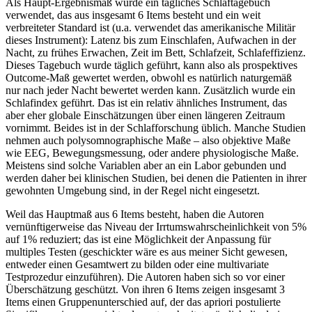
Als Haupt-Ergebnismaß wurde ein tägliches Schlaftagebuch
verwendet, das aus insgesamt 6 Items besteht und ein weit
verbreiteter Standard ist (u.a. verwendet das amerikanische Militär
dieses Instrument): Latenz bis zum Einschlafen, Aufwachen in der
Nacht, zu frühes Erwachen, Zeit im Bett, Schlafzeit, Schlafeffizienz.
Dieses Tagebuch wurde täglich geführt, kann also als prospektives
Outcome-Maß gewertet werden, obwohl es natürlich naturgemäß
nur nach jeder Nacht bewertet werden kann. Zusätzlich wurde ein
Schlafindex geführt. Das ist ein relativ ähnliches Instrument, das
aber eher globale Einschätzungen über einen längeren Zeitraum
vornimmt. Beides ist in der Schlafforschung üblich. Manche Studien
nehmen auch polysomnographische Maße – also objektive Maße
wie EEG, Bewegungsmessung, oder andere physiologische Maße.
Meistens sind solche Variablen aber an ein Labor gebunden und
werden daher bei klinischen Studien, bei denen die Patienten in ihrer
gewohnten Umgebung sind, in der Regel nicht eingesetzt.
Weil das Hauptmaß aus 6 Items besteht, haben die Autoren
vernünftigerweise das Niveau der Irrtumswahrscheinlichkeit von 5%
auf 1% reduziert; das ist eine Möglichkeit der Anpassung für
multiples Testen (geschickter wäre es aus meiner Sicht gewesen,
entweder einen Gesamtwert zu bilden oder eine multivariate
Testprozedur einzuführen). Die Autoren haben sich so vor einer
Überschätzung geschützt. Von ihren 6 Items zeigen insgesamt 3
Items einen Gruppenunterschied auf, der das apriori postulierte