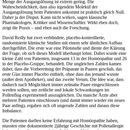
Menge der Ausgangslösung ist extrem gering. Die
Wahrscheinlichkeit, dass also irgendein Molekül der
Ausgangslösung beim Patienten ankommt ist praktisch gleich Null.
Daher ja der Disput. Kann nicht wirken, sagen klassische
Pharmakologen, Kritiker und Wissenschaftler. Wirkt eben doch,
zeigt die Praxis – und eben auch die Forschung.
David Reilly hat zwei verblindete, placebo-kontrollierte,
randomisierte klimische Studien mit einem sehr ähnlichen Aufbau
durchgeführt. Die erste war eine Pilotstudie und diente der Klärung
der Frage, ob sich dieses Modell überhaupt lohnt. Dabei wurde eine
kleine Zahl von Patienten, insgesamt 13 in der Homöopathie und 26
in der Placebo-Gruppe, behandelt. Die ungleichen Zahlen kamen
daher, dass die Vorbereitung der Präparate in Paaren geschah, das
erste Glas immer Placebo enthielt, ohne dass das jemand wusste
(außer dem Apotheker), und das zweite Verum. Die Idee war, dass
dadurch nach Möglichkeit immer zeitnahe Paare eingeschlossen
werden sollten, um zeitliche und lokale Schwankungen im
Pollenflug experimentell auszugleichen. Da manche Ärzte aber
mehrere Patienten einschlossen (und damit immer wieder ein neues
Paar anfing), ergaben sich oft ungerade Zahlen und daraus diese
Imbalance.
Die Patienten durften keine Erfahrung mit Homöopathie haben,
mussten eine dokumentierte 2jährige Geschichte mit Pollenallergie