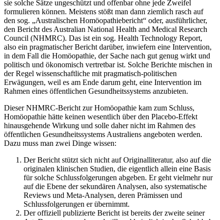
sie solche Sätze ungeschützt und offenbar ohne jede Zweifel
formulieren können. Meistens stößt man dann ziemlich rasch auf
den sog. „Australischen Homöopathiebericht“ oder, ausführlicher,
den Bericht des Australian National Health and Medical Research
Council (NHMRC). Das ist ein sog. Health Technology Report,
also ein pragmatischer Bericht darüber, inwiefern eine Intervention,
in dem Fall die Homöopathie, der Sache nach gut genug wirkt und
politisch und ökonomisch vertretbar ist. Solche Berichte mischen in
der Regel wissenschaftliche mit pragmatisch-politischen
Erwägungen, weil es am Ende darum geht, eine Intervention im
Rahmen eines öffentlichen Gesundheitssystems anzubieten.
Dieser NHMRC-Bericht zur Homöopathie kam zum Schluss,
Homöopathie hätte keinen wesentlich über den Placebo-Effekt
hinausgehende Wirkung und solle daher nicht im Rahmen des
öffentlichen Gesundheitssystems Australiens angeboten werden.
Dazu muss man zwei Dinge wissen:
Der Bericht stützt sich nicht auf Originalliteratur, also auf die
originalen klinischen Studien, die eigentlich allein eine Basis
für solche Schlussfolgerungen abgeben. Er geht vielmehr nur
auf die Ebene der sekundären Analysen, also systematische
Reviews und Meta-Analysen, deren Prämissen und
Schlussfolgerungen er übernimmt.
Der offiziell publizierte Bericht ist bereits der zweite seiner