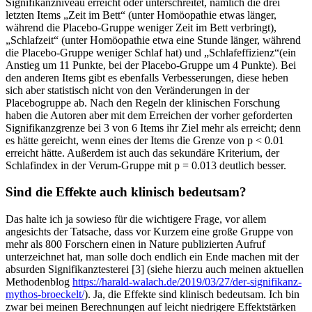
Signifikanzniveau erreicht oder unterschreitet, nämlich die drei
letzten Items „Zeit im Bett“ (unter Homöopathie etwas länger,
während die Placebo-Gruppe weniger Zeit im Bett verbringt),
„Schlafzeit“ (unter Homöopathie etwa eine Stunde länger, während
die Placebo-Gruppe weniger Schlaf hat) und „Schlafeffizienz“(ein
Anstieg um 11 Punkte, bei der Placebo-Gruppe um 4 Punkte). Bei
den anderen Items gibt es ebenfalls Verbesserungen, diese heben
sich aber statistisch nicht von den Veränderungen in der
Placebogruppe ab. Nach den Regeln der klinischen Forschung
haben die Autoren aber mit dem Erreichen der vorher geforderten
Signifikanzgrenze bei 3 von 6 Items ihr Ziel mehr als erreicht; denn
es hätte gereicht, wenn eines der Items die Grenze von p < 0.01
erreicht hätte. Außerdem ist auch das sekundäre Kriterium, der
Schlafindex in der Verum-Gruppe mit p = 0.013 deutlich besser.
Sind die Effekte auch klinisch bedeutsam?
Das halte ich ja sowieso für die wichtigere Frage, vor allem
angesichts der Tatsache, dass vor Kurzem eine große Gruppe von
mehr als 800 Forschern einen in Nature publizierten Aufruf
unterzeichnet hat, man solle doch endlich ein Ende machen mit der
absurden Signifikanztesterei [3] (siehe hierzu auch meinen aktuellen
Methodenblog
https://harald-walach.de/2019/03/27/der-signifikanz-
mythos-broeckelt/
). Ja, die Effekte sind klinisch bedeutsam. Ich bin
zwar bei meinen Berechnungen auf leicht niedrigere Effektstärken