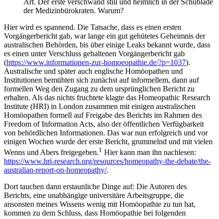
Art. Der erste verschwand still und heimlich in der Schublade
der Medizinbürokraten. Warum?
Hier wird es spannend. Die Tatsache, dass es einen ersten
Vorgängerbericht gab, war lange ein gut gehütetes Geheimnis der
australischen Behörden, bis über einige Leaks bekannt wurde, dass
es einen unter Verschluss gehaltenen Vorgängerbericht gab
(
https://www.informationen-zur-homoeopathie.de/?p=1037
).
Australische und später auch englische Homöopathen und
Institutionen bemühten sich zunächst auf informellem, dann auf
formellen Weg den Zugang zu dem ursprünglichen Bericht zu
erhalten. Als das nichts fruchtete klagte das Homeopathic Research
Institute (HRI) in London zusammen mit einigen australischen
Homöopathen formell auf Freigabe des Berichts im Rahmen des
Freedom of Information Acts, also der öffentlichen Verfügbarkeit
von behördlichen Informationen. Das war nun erfolgreich und vor
einigen Wochen wurde der erste Bericht, grummelnd und mit vielen
1
Wenns und Abers freigegeben.
Hier kann man ihn nachlesen:
https://www.hri-research.org/resources/homeopathy-the-debate/the-
australian-report-on-homeopathy/
.
Dort tauchen dann erstaunliche Dinge auf: Die Autoren des
Berichts, eine unabhängige universitäre Arbeitsgruppe, die
ansonsten meines Wissens wenig mit Homöopathie zu tun hat,
kommen zu dem Schluss, dass Homöopathie bei folgenden