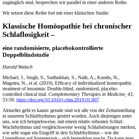
zugänglich sind, besprechen wir parallel in einer anderen Reihe.
Wir setzen diese Reihe fort mit einer klinischen Studie:
Klassische Homöopathie bei chronischer
Schlaflosigkeit –
eine randomisierte, placebokontrollierte
Doppelblindstudie
Harald Walach
Michael, J., Singh, S., Sadhukhan, S., Nath, A., Kundu, N.,
Magotra, N., et al. (2019). Efficacy of individualized homeopathic
treatment of insomnia: Double-blind, randomized, placebo-
controlled clinical trial.
Complementary Therapies in Medicine, 43
,
53-59.
https://doi.org/10.1016/j.ctim.2019.01.007
Aktueller geht es kaum: gerade sind wir alle von der Zeitumstellung
in unserem Schlafrhythmus gestört worden. Auch diejenigen unter
uns, wie ich beispielsweise, mit einem relativ robusten Schlaf-
Wachrhythmus und vergleichsweise wenig Schlafstörungen merken,
wie sehr sogar ein Eingriff in den Schlafrhythmus – wie die
Umstellung auf Sommerzeit – sich bemerkbar macht. Da kann man