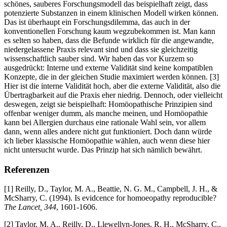
schönes, sauberes Forschungsmodell das beispielhaft zeigt, dass
potenzierte Substanzen in einem klinischen Modell wirken können.
Das ist überhaupt ein Forschungsdilemma, das auch in der
konventionellen Forschung kaum wegzubekommen ist. Man kann
es selten so haben, dass die Befunde wirklich für die angewandte,
niedergelassene Praxis relevant sind und dass sie gleichzeitig
wissenschaftlich sauber sind. Wir haben das vor Kurzem so
ausgedrückt: Interne und externe Validität sind keine kompatiblen
Konzepte, die in der gleichen Studie maximiert werden können. [3]
Hier ist die interne Validität hoch, aber die externe Validität, also die
Übertragbarkeit auf die Praxis eher niedrig. Dennoch, oder vielleicht
deswegen, zeigt sie beispielhaft: Homöopathische Prinzipien sind
offenbar weniger dumm, als manche meinen, und Homöopathie
kann bei Allergien durchaus eine rationale Wahl sein, vor allem
dann, wenn alles andere nicht gut funktioniert. Doch dann würde
ich lieber klassische Homöopathie wählen, auch wenn diese hier
nicht untersucht wurde. Das Prinzip hat sich nämlich bewährt.
Referenzen
[1] Reilly, D., Taylor, M. A., Beattie, N. G. M., Campbell, J. H., &
McSharry, C. (1994). Is evidcence for homoeopathy reproducible?
The Lancet, 344
, 1601-1606.
[2] Taylor, M. A., Reilly, D., Llewellyn-Jones, R. H., McSharry, C.,