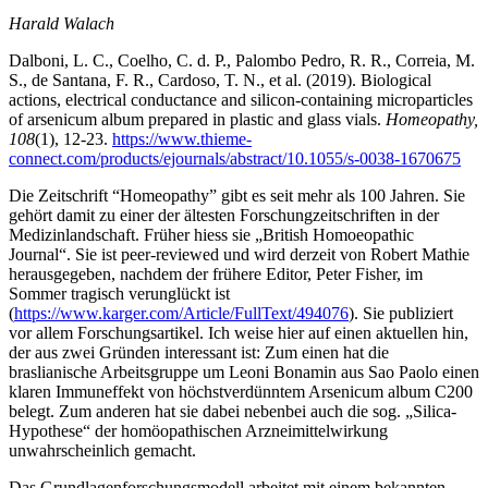
Harald Walach
Dalboni, L. C., Coelho, C. d. P., Palombo Pedro, R. R., Correia, M.
S., de Santana, F. R., Cardoso, T. N., et al. (2019). Biological
actions, electrical conductance and silicon-containing microparticles
of arsenicum album prepared in plastic and glass vials.
Homeopathy,
108
(1), 12-23.
https://www.thieme-
connect.com/products/ejournals/abstract/10.1055/s-0038-1670675
Die Zeitschrift “Homeopathy” gibt es seit mehr als 100 Jahren. Sie
gehört damit zu einer der ältesten Forschungzeitschriften in der
Medizinlandschaft. Früher hiess sie „British Homoeopathic
Journal“. Sie ist peer-reviewed und wird derzeit von Robert Mathie
herausgegeben, nachdem der frühere Editor, Peter Fisher, im
Sommer tragisch verunglückt ist
(
https://www.karger.com/Article/FullText/494076
). Sie publiziert
vor allem Forschungsartikel. Ich weise hier auf einen aktuellen hin,
der aus zwei Gründen interessant ist: Zum einen hat die
braslianische Arbeitsgruppe um Leoni Bonamin aus Sao Paolo einen
klaren Immuneffekt von höchstverdünntem Arsenicum album C200
belegt. Zum anderen hat sie dabei nebenbei auch die sog. „Silica-
Hypothese“ der homöopathischen Arzneimittelwirkung
unwahrscheinlich gemacht.
Das Grundlagenforschungsmodell arbeitet mit einem bekannten