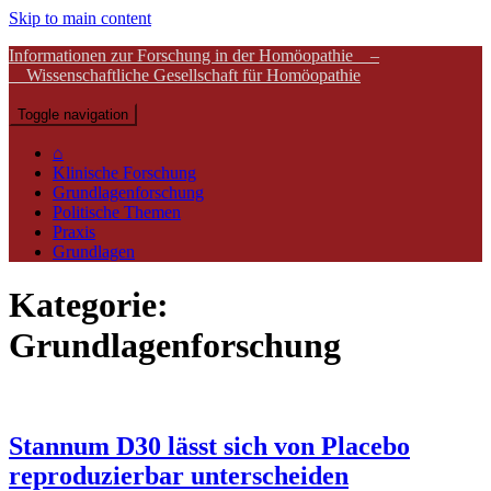
Skip to main content
Informationen zur Forschung in der Homöopathie –
Wissenschaftliche Gesellschaft für Homöopathie
Toggle navigation
⌂
Klinische Forschung
Grundlagenforschung
Politische Themen
Praxis
Grundlagen
Kategorie:
Grundlagenforschung
Stannum D30 lässt sich von Placebo
reproduzierbar unterscheiden