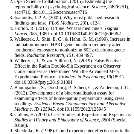
Open Science Collaboration. (2015). Estimating the
reproducibility of psychological science.
Science, 349
(6251),
aac4716. doi:10.1126/science.aac4716
Ioannidis, J. P. A. (2005). Why most published research
findings are false.
PLoS Medicine, 2
(8), e124.
Horton, R. (2015). Offline: What is medicine’s 5 sigma?
Lancet, 385
, 1380. doi:10.1016/S0140-6736(15)60696-1
Walleczek, J., Shiu, E. C., & Hahn, G. M. (1999). Increase in
raditiation-induced HPRT gene mutation frequency after
nonthermal exposure to nonionizing 60Hz electromagnetic
fields.
Radiation Research, 151
, 489-497.
Walleczek, J., & von Stillfried, N. (2019). False-Positive
Effect in the Radin Double-Slit Experiment on Observer
Consciousness as Determined With the Advanced Meta-
Experimental Protocol.
Frontiers in Psychology, 10
(1891).
doi:10.3389/fpsyg.2019.01891
Baumgartner, S., Doesburg, P., Scherr, C., & Anderson, J.-O.
(2012). Development of a biocrystallisation assay for
examining effects of homeopathic preparations using cress
seedlings.
Evidence Based Complementary and Alternative
Medicine, ID 125945
. doi:10.1155/2012/125945
Collins, H. (2007). Case Studies of Expertise and Experience.
Studies in History and Philosophy of Science, 38
(4 (Special
Issue)).
Sheldrake, R. (1998). Could experimenter effects occur in the