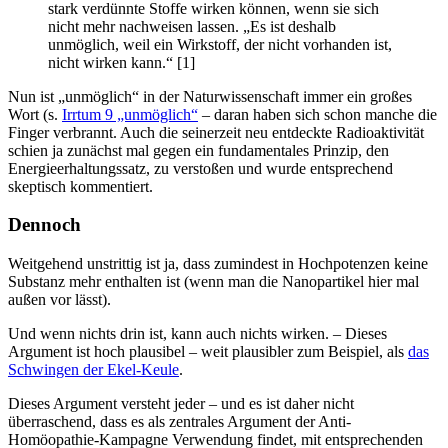
stark verdünnte Stoffe wirken können, wenn sie sich
nicht mehr nachweisen lassen. „Es ist deshalb
unmöglich, weil ein Wirkstoff, der nicht vorhanden ist,
nicht wirken kann.“ [1]
Nun ist „unmöglich“ in der Naturwissenschaft immer ein großes
Wort (s.
Irrtum 9 „unmöglich“
– daran haben sich schon manche die
Finger verbrannt. Auch die seinerzeit neu entdeckte Radioaktivität
schien ja zunächst mal gegen ein fundamentales Prinzip, den
Energieerhaltungssatz, zu verstoßen und wurde entsprechend
skeptisch kommentiert.
Dennoch
Weitgehend unstrittig ist ja, dass zumindest in Hochpotenzen keine
Substanz mehr enthalten ist (wenn man die Nanopartikel hier mal
außen vor lässt).
Und wenn nichts drin ist, kann auch nichts wirken. – Dieses
Argument ist hoch plausibel – weit plausibler zum Beispiel, als
das
Schwingen der Ekel-Keule
.
Dieses Argument versteht jeder – und es ist daher nicht
überraschend, dass es als zentrales Argument der Anti-
Homöopathie-Kampagne Verwendung findet, mit entsprechenden