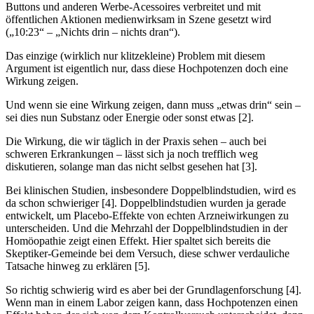
Buttons und anderen Werbe-Acessoires verbreitet und mit
öffentlichen Aktionen medienwirksam in Szene gesetzt wird
(„10:23“ – „Nichts drin – nichts dran“).
Das einzige (wirklich nur klitzekleine) Problem mit diesem
Argument ist eigentlich nur, dass diese Hochpotenzen doch eine
Wirkung zeigen.
Und wenn sie eine Wirkung zeigen, dann muss „etwas drin“ sein –
sei dies nun Substanz oder Energie oder sonst etwas [2].
Die Wirkung, die wir täglich in der Praxis sehen – auch bei
schweren Erkrankungen – lässt sich ja noch trefflich weg
diskutieren, solange man das nicht selbst gesehen hat [3].
Bei klinischen Studien, insbesondere Doppelblindstudien, wird es
da schon schwieriger [4]. Doppelblindstudien wurden ja gerade
entwickelt, um Placebo-Effekte von echten Arzneiwirkungen zu
unterscheiden. Und die Mehrzahl der Doppelblindstudien in der
Homöopathie zeigt einen Effekt. Hier spaltet sich bereits die
Skeptiker-Gemeinde bei dem Versuch, diese schwer verdauliche
Tatsache hinweg zu erklären [5].
So richtig schwierig wird es aber bei der Grundlagenforschung [4].
Wenn man in einem Labor zeigen kann, dass Hochpotenzen einen