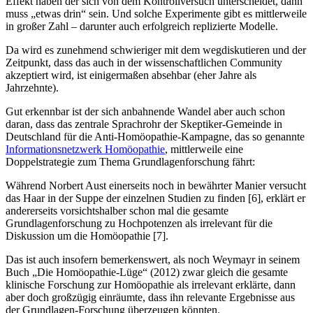
Effekt haben der sich von dem Kontrollversuch unterscheidet, dann
muss „etwas drin“ sein. Und solche Experimente gibt es mittlerweile
in großer Zahl – darunter auch erfolgreich replizierte Modelle.
Da wird es zunehmend schwieriger mit dem wegdiskutieren und der
Zeitpunkt, dass das auch in der wissenschaftlichen Community
akzeptiert wird, ist einigermaßen absehbar (eher Jahre als
Jahrzehnte).
Gut erkennbar ist der sich anbahnende Wandel aber auch schon
daran, dass das zentrale Sprachrohr der Skeptiker-Gemeinde in
Deutschland für die Anti-Homöopathie-Kampagne, das so genannte
Informationsnetzwerk Homöopathie
, mittlerweile eine
Doppelstrategie zum Thema Grundlagenforschung fährt:
Während Norbert Aust einerseits noch in bewährter Manier versucht
das Haar in der Suppe der einzelnen Studien zu finden [6], erklärt er
andererseits vorsichtshalber schon mal die gesamte
Grundlagenforschung zu Hochpotenzen als irrelevant für die
Diskussion um die Homöopathie [7].
Das ist auch insofern bemerkenswert, als noch Weymayr in seinem
Buch „Die Homöopathie-Lüge“ (2012) zwar gleich die gesamte
klinische Forschung zur Homöopathie als irrelevant erklärte, dann
aber doch großzügig einräumte, dass ihn relevante Ergebnisse aus
der Grundlagen-Forschung überzeugen könnten.