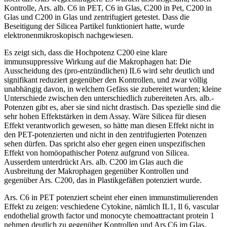
Kontrolle, Ars. alb. C6 in PET, C6 in Glas, C200 in Pet, C200 in
Glas und C200 in Glas und zentrifugiert getestet. Dass die
Beseitigung der Silicea Partikel funktioniert hatte, wurde
elektronenmikroskopisch nachgewiesen.
Es zeigt sich, dass die Hochpotenz C200 eine klare
immunsuppressive Wirkung auf die Makrophagen hat: Die
Ausscheidung des (pro-entzündlichen) IL6 wird sehr deutlich und
signifikant reduziert gegenüber den Kontrollen, und zwar völlig
unabhängig davon, in welchem Gefäss sie zubereitet wurden; kleine
Unterschiede zwischen den unterschiedlich zubereiteten Ars. alb.-
Potenzen gibt es, aber sie sind nicht drastisch. Das spezielle sind die
sehr hohen Effektstärken in dem Assay. Wäre Silicea für diesen
Effekt verantworlich gewesen, so hätte man diesen Effekt nicht in
den PET-potenzierten und nicht in den zentrifugierten Potenzen
sehen dürfen. Das spricht also eher gegen einen unspezifischen
Effekt von homöopathischer Potenz aufgrund von Silicea.
Ausserdem unterdrückt Ars. alb. C200 im Glas auch die
Ausbreitung der Makrophagen gegenüber Kontrollen und
gegenüber Ars. C200, das in Plastikgefäßen potenziert wurde.
Ars. C6 in PET potenziert scheint eher einen immunstimulierenden
Effekt zu zeigen: veschiedene Cytokine, nämlich IL1, Il 6, vascular
endothelial growth factor und monocyte chemoattractant protein 1
nehmen deutlich zu gegenüber Kontrollen und Ars C6 im Glas.