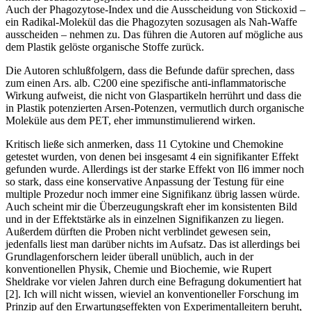
Auch der Phagozytose-Index und die Ausscheidung von Stickoxid –
ein Radikal-Molekül das die Phagozyten sozusagen als Nah-Waffe
ausscheiden – nehmen zu. Das führen die Autoren auf mögliche aus
dem Plastik gelöste organische Stoffe zurück.
Die Autoren schlußfolgern, dass die Befunde dafür sprechen, dass
zum einen Ars. alb. C200 eine spezifische anti-inflammatorische
Wirkung aufweist, die nicht von Glaspartikeln herrührt und dass die
in Plastik potenzierten Arsen-Potenzen, vermutlich durch organische
Moleküle aus dem PET, eher immunstimulierend wirken.
Kritisch ließe sich anmerken, dass 11 Cytokine und Chemokine
getestet wurden, von denen bei insgesamt 4 ein signifikanter Effekt
gefunden wurde. Allerdings ist der starke Effekt von Il6 immer noch
so stark, dass eine konservative Anpassung der Testung für eine
multiple Prozedur noch immer eine Signifikanz übrig lassen würde.
Auch scheint mir die Überzeugungskraft eher im konsistenten Bild
und in der Effektstärke als in einzelnen Signifikanzen zu liegen.
Außerdem dürften die Proben nicht verblindet gewesen sein,
jedenfalls liest man darüber nichts im Aufsatz. Das ist allerdings bei
Grundlagenforschern leider überall unüblich, auch in der
konventionellen Physik, Chemie und Biochemie, wie Rupert
Sheldrake vor vielen Jahren durch eine Befragung dokumentiert hat
[2]. Ich will nicht wissen, wieviel an konventioneller Forschung im
Prinzip auf den Erwartungseffekten von Experimentalleitern beruht,