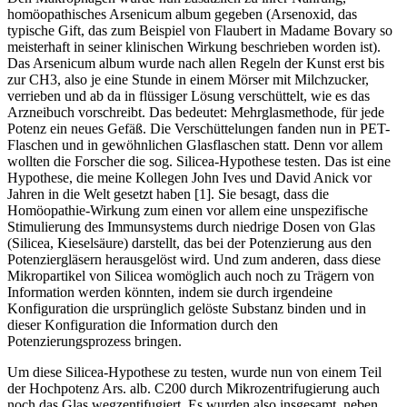
homöopathisches Arsenicum album gegeben (Arsenoxid, das
typische Gift, das zum Beispiel von Flaubert in Madame Bovary so
meisterhaft in seiner klinischen Wirkung beschrieben worden ist).
Das Arsenicum album wurde nach allen Regeln der Kunst erst bis
zur CH3, also je eine Stunde in einem Mörser mit Milchzucker,
verrieben und ab da in flüssiger Lösung verschüttelt, wie es das
Arzneibuch vorschreibt. Das bedeutet: Mehrglasmethode, für jede
Potenz ein neues Gefäß. Die Verschüttelungen fanden nun in PET-
Flaschen und in gewöhnlichen Glasflaschen statt. Denn vor allem
wollten die Forscher die sog. Silicea-Hypothese testen. Das ist eine
Hypothese, die meine Kollegen John Ives und David Anick vor
Jahren in die Welt gesetzt haben [1]. Sie besagt, dass die
Homöopathie-Wirkung zum einen vor allem eine unspezifische
Stimulierung des Immunsystems durch niedrige Dosen von Glas
(Silicea, Kieselsäure) darstellt, das bei der Potenzierung aus den
Potenziergläsern herausgelöst wird. Und zum anderen, dass diese
Mikropartikel von Silicea womöglich auch noch zu Trägern von
Information werden könnten, indem sie durch irgendeine
Konfiguration die ursprünglich gelöste Substanz binden und in
dieser Konfiguration die Information durch den
Potenzierungsprozess bringen.
Um diese Silicea-Hypothese zu testen, wurde nun von einem Teil
der Hochpotenz Ars. alb. C200 durch Mikrozentrifugierung auch
noch das Glas wegzentifugiert. Es wurden also insgesamt, neben