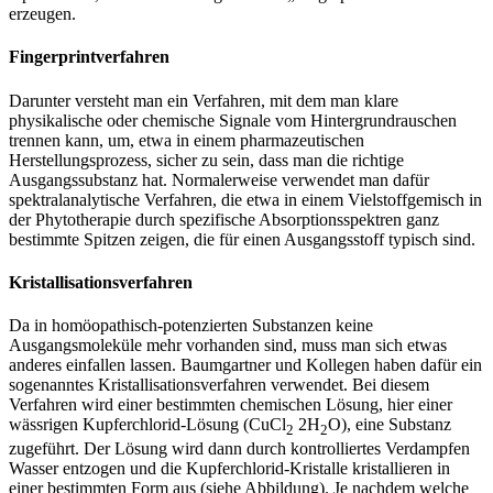
erzeugen.
Fingerprintverfahren
Darunter versteht man ein Verfahren, mit dem man klare
physikalische oder chemische Signale vom Hintergrundrauschen
trennen kann, um, etwa in einem pharmazeutischen
Herstellungsprozess, sicher zu sein, dass man die richtige
Ausgangssubstanz hat. Normalerweise verwendet man dafür
spektralanalytische Verfahren, die etwa in einem Vielstoffgemisch in
der Phytotherapie durch spezifische Absorptionsspektren ganz
bestimmte Spitzen zeigen, die für einen Ausgangsstoff typisch sind.
Kristallisationsverfahren
Da in homöopathisch-potenzierten Substanzen keine
Ausgangsmoleküle mehr vorhanden sind, muss man sich etwas
anderes einfallen lassen. Baumgartner und Kollegen haben dafür ein
sogenanntes Kristallisationsverfahren verwendet. Bei diesem
Verfahren wird einer bestimmten chemischen Lösung, hier einer
wässrigen Kupferchlorid-Lösung (CuCl
2H
O), eine Substanz
2
2
zugeführt. Der Lösung wird dann durch kontrolliertes Verdampfen
Wasser entzogen und die Kupferchlorid-Kristalle kristallieren in
einer bestimmten Form aus (siehe Abbildung). Je nachdem welche