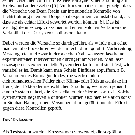
seinen Versuchen zum Einfluss elektromagnetischer Strahlung auf
Krebs- und andere Zellen [5]. Vor kurzem hat er damit gezeigt, dass
die Versuche von Dean Radin zur intentionalen Kontrolle von
Lichtstrahlung in einem Doppelspaltexperiment zu instabil sind, als
dass sie als echter Effekt gewertet werden können [6]. Das ist
wichtig, denn es zeigt, dass man mit einem solchen Verfahren die
Variabilität des Testsystems kalibrieren kann.
Dabei werden die Versuche so durchgeführt, als würde man echte
machen- alle Prozeduren werden in echt durchgeführt: Vorbereitung,
Messung, etc. und zwar in der gleichen Zahl – ausser dass keine
experimentellen Interventionen durchgeführt werden. Man lässt
sozusagen das experimentelle System leer laufen und stellt fest, wie
variabel es ist. Damit kann man Schein-Einflüsse abpuffern, z.B.
Variationen des Erdmagnetfeldes, die wechselnden
elektromagnetischen Felder einer Klima- oder Heizungsanlage im
Haus, den Faktor der menschlichen Strahlung, wenn sich jemand
einem System nähert, die Konstellation der Sterne usw. usf.. Solche
systematisch-negativen Kontrollen wurden also hier, wie auch sonst
in Stephan Baumgartners Versuchen, durchgeführt und der Effekt
gegen diese Kontrollen geprüft.
Das Testsystem
Als Testsystem wurden Kressesamen verwendet, die sorgfältig