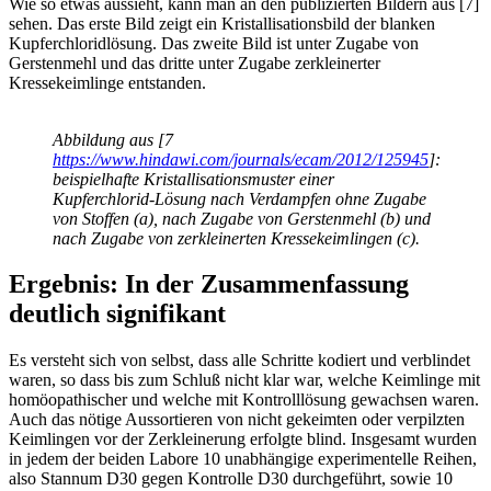
Wie so etwas aussieht, kann man an den publizierten Bildern aus [7]
sehen. Das erste Bild zeigt ein Kristallisationsbild der blanken
Kupferchloridlösung. Das zweite Bild ist unter Zugabe von
Gerstenmehl und das dritte unter Zugabe zerkleinerter
Kressekeimlinge entstanden.
Abbildung aus [7
https://www.hindawi.com/journals/ecam/2012/125945
]:
beispielhafte Kristallisationsmuster einer
Kupferchlorid-Lösung nach Verdampfen ohne Zugabe
von Stoffen (a), nach Zugabe von Gerstenmehl (b) und
nach Zugabe von zerkleinerten Kressekeimlingen (c).
Ergebnis: In der Zusammenfassung
deutlich signifikant
Es versteht sich von selbst, dass alle Schritte kodiert und verblindet
waren, so dass bis zum Schluß nicht klar war, welche Keimlinge mit
homöopathischer und welche mit Kontrolllösung gewachsen waren.
Auch das nötige Aussortieren von nicht gekeimten oder verpilzten
Keimlingen vor der Zerkleinerung erfolgte blind. Insgesamt wurden
in jedem der beiden Labore 10 unabhängige experimentelle Reihen,
also Stannum D30 gegen Kontrolle D30 durchgeführt, sowie 10