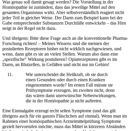
Was genau soll damit gesagt werden? Die Vorstellung in der
Homöopathie ist zumindest, dass das jeweilige Mittel auf den
gesamten Organismus wirkt. Aber selbstverständlich reagiert nicht
jeder Teil in gleicher Weise. Der Darm zum Beispiel kann bei der
Gabe entsprechender Substanzen Durchfälle entwickeln – das Hirn
neigt in der Regel nicht dazu.
Und übrigens: Bitte diese Frage auch an die konventionelle Pharma-
Forschung richten! – Meines Wissens sind die meisten der
postulierten Rezeptoren bisher nicht wirklich nachgewiesen, und
wenn, dann gibt es sie an vielen Stellen. Warum also dann eine
„spezifische“ Wirkung postulieren? Opiatrezeptoren gibt es im
Darm, an Blutzellen, in Gefäßen und nicht nur im Gehirn!
Wie unterscheidet die Heilkraft, ob sie durch
einen Gesunden oder durch einen Kranken
eingenommen wurde? Im ersten Fall müsste sie
Prüfsymptome erzeugen, im zweiten nicht, denn
das wären dann unerwünschte Nebenwirkungen,
die in der Homöopathie ja nicht auftreten.
Eine Einmalgabe erzeugt recht selten Symptome (und das gilt
übrigens auch für ein ganzes Fläschchen auf einmal). Wenn man im
Rahmen einer homöopathischen Arzneimittelprüfung Symptome
gezielt hervorrufen möchte, muss das Mittel in kürzeren Abständen