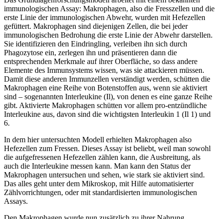
immunologischen Assay: Makrophagen, also die Fresszellen und die
erste Linie der immunologischen Abwehr, wurden mit Hefezellen
gefüttert. Makrophagen sind diejenigen Zellen, die bei jeder
immunologischen Bedrohung die erste Linie der Abwehr darstellen.
Sie identifizieren den Eindringling, verleiben ihn sich durch
Phagozytose ein, zerlegen ihn und präsentieren dann die
entsprechenden Merkmale auf ihrer Oberfläche, so dass andere
Elemente des Immunsystems wissen, was sie attackieren müssen.
Damit diese anderen Immunzellen verständigt werden, schütten die
Makrophagen eine Reihe von Botenstoffen aus, wenn sie aktiviert
sind – sogenannten Interleukine (Il), von denen es eine ganze Reihe
gibt. Aktivierte Makrophagen schütten vor allem pro-entzündliche
Interleukine aus, davon sind die wichtigsten Interleukin 1 (Il 1) und
6.
In dem hier untersuchten Modell erhielten Makrophagen also
Hefezellen zum Fressen. Dieses Assay ist beliebt, weil man sowohl
die aufgefressenen Hefezellen zählen kann, die Ausbreitung, als
auch die Interleukine messen kann. Man kann den Status der
Makrophagen untersuchen und sehen, wie stark sie aktiviert sind.
Das alles geht unter dem Mikroskop, mit Hilfe automatisierter
Zählvorrichtungen, oder mit standardisierten immunologischen
Assays.
Den Makrophagen wurde nun zusätzlich zu ihrer Nahrung,