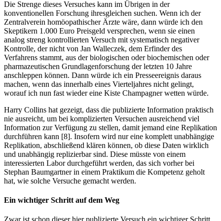
Die Strenge dieses Versuches kann im Übrigen in der
konventionellen Forschung ihresgleichen suchen. Wenn ich der
Zentralverein homöopathischer Ärzte wäre, dann würde ich den
Skeptikern 1.000 Euro Preisgeld versprechen, wenn sie einen
analog streng kontrollierten Versuch mit systematisch negativer
Kontrolle, der nicht von Jan Walleczek, dem Erfinder des
Verfahrens stammt, aus der biologischen oder biochemischen oder
pharmazeutischen Grundlagenforschung der letzten 10 Jahre
anschleppen können. Dann würde ich ein Presseereignis daraus
machen, wenn das innerhalb eines Vierteljahres nicht gelingt,
worauf ich nun fast wieder eine Kiste Champagner wetten würde.
Harry Collins hat gezeigt, dass die publizierte Information praktisch
nie ausreicht, um bei komplizierten Versuchen ausreichend viel
Information zur Verfügung zu stellen, damit jemand eine Replikation
durchführen kann [8]. Insofern wird nur eine komplett unabhängige
Replikation, abschließend klären können, ob diese Daten wirklich
und unabhängig replizierbar sind. Diese müsste von einem
interessierten Labor durchgeführt werden, das sich vorher bei
Stephan Baumgartner in einem Praktikum die Kompetenz geholt
hat, wie solche Versuche gemacht werden.
Ein wichtiger Schritt auf dem Weg
Zwar ist schon dieser hier publizierte Versuch ein wichtiger Schritt