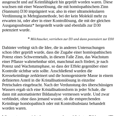
ausgesucht und auf Keimfähigkeit hin geprüft worden waren. Diese
wuchsen mit einer Wasserlösung, die mit homöopathischem Zinn
(Stannum) D30 imprägniert war, also in einer ultramolekularen
Verdünnung in Mehrglasmethode, bei der kein Molekül mehr zu
erwarten ist, oder aber in einer Kontrollösung, die mit der gleichen
Ausgangssubstanz* hergestellt wurde und ebenfalls zur D30
potenziert wurde.
*
Milchzucker, verrieben zur D3 und dann potenziert zur D30
Dahinter verbirgt sich die Idee, die in anderen Untersuchungen
schon öfter geprüft wurde, dass die Zugabe einer homöopathischen
Potenz eines Schwermetalls, in diesem Falle Zinn, das Wachstum
einer Pflanze wahrnehmbar stört, manchmal auch fördert, je nach
Potenz und Wachstumsphase, so dass der Effekt gegenüber einer
Kontrolle sichtbar sein sollte. Anschließend wurden die
Kressekeimlinge zerkleinert und die homogenisierte Masse in einem
definierten Anteil in die Kristallisationslösung in einzelne
Petrischalen eingebracht. Nach der Verdunstung des überschüssigen
Wassers ergab sich eine Kristallisationsform in jeder Schale, die
dann mit automatisierter Bildanalyse vermessen wurde. Und zwar
verblindet, ohne dass jemand wusste, ob die entsprechenden
Keimlinge homöopathisch oder mit Kontrollsubstanz behandelt
worden waren.