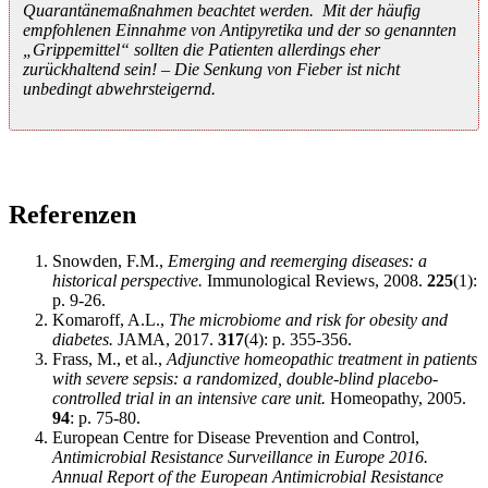
Quarantänemaßnahmen beachtet werden. Mit der häufig
empfohlenen Einnahme von Antipyretika und der so genannten
„Grippemittel“ sollten die Patienten allerdings eher
zurückhaltend sein! – Die Senkung von Fieber ist nicht
unbedingt abwehrsteigernd.
Referenzen
Snowden, F.M.,
Emerging and reemerging diseases: a
historical perspective.
Immunological Reviews, 2008.
225
(1):
p. 9-26.
Komaroff, A.L.,
The microbiome and risk for obesity and
diabetes.
JAMA, 2017.
317
(4): p. 355-356.
Frass, M., et al.,
Adjunctive homeopathic treatment in patients
with severe sepsis: a randomized, double-blind placebo-
controlled trial in an intensive care unit.
Homeopathy, 2005.
94
: p. 75-80.
European Centre for Disease Prevention and Control,
Antimicrobial Resistance Surveillance in Europe 2016.
Annual Report of the European Antimicrobial Resistance