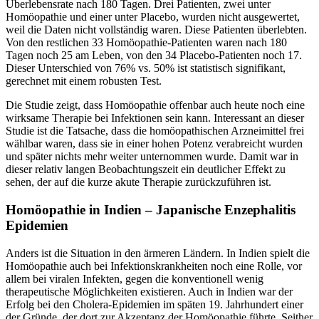
Überlebensrate nach 180 Tagen. Drei Patienten, zwei unter
Homöopathie und einer unter Placebo, wurden nicht ausgewertet,
weil die Daten nicht vollständig waren. Diese Patienten überlebten.
Von den restlichen 33 Homöopathie-Patienten waren nach 180
Tagen noch 25 am Leben, von den 34 Placebo-Patienten noch 17.
Dieser Unterschied von 76% vs. 50% ist statistisch signifikant,
gerechnet mit einem robusten Test.
Die Studie zeigt, dass Homöopathie offenbar auch heute noch eine
wirksame Therapie bei Infektionen sein kann. Interessant an dieser
Studie ist die Tatsache, dass die homöopathischen Arzneimittel frei
wählbar waren, dass sie in einer hohen Potenz verabreicht wurden
und später nichts mehr weiter unternommen wurde. Damit war in
dieser relativ langen Beobachtungszeit ein deutlicher Effekt zu
sehen, der auf die kurze akute Therapie zurückzuführen ist.
Homöopathie in Indien – Japanische Enzephalitis
Epidemien
Anders ist die Situation in den ärmeren Ländern. In Indien spielt die
Homöopathie auch bei Infektionskrankheiten noch eine Rolle, vor
allem bei viralen Infekten, gegen die konventionell wenig
therapeutische Möglichkeiten existieren. Auch in Indien war der
Erfolg bei den Cholera-Epidemien im späten 19. Jahrhundert einer
der Gründe, der dort zur Akzeptanz der Homöopathie führte. Seither