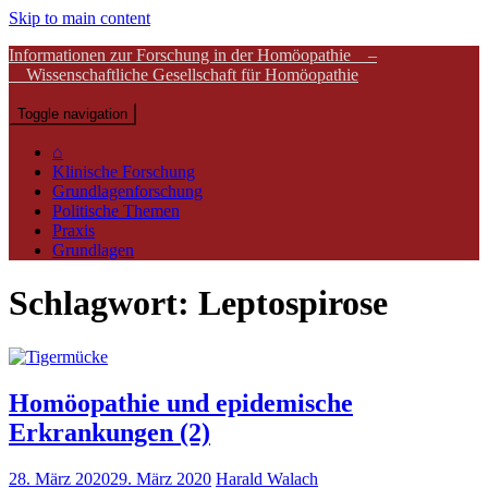
Skip to main content
Informationen zur Forschung in der Homöopathie –
Wissenschaftliche Gesellschaft für Homöopathie
Toggle navigation
⌂
Klinische Forschung
Grundlagenforschung
Politische Themen
Praxis
Grundlagen
Schlagwort:
Leptospirose
Homöopathie und epidemische
Erkrankungen (2)
28. März 2020
29. März 2020
Harald Walach