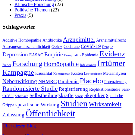
Klinische Forschung
(22)
Politische Themen
(23)
Praxis
(5)
Schlagwörter
Arzneimittel
Additive Homöopathie
Antibiotika
Arzneimittelrecht
Covid-19
Ausgangswahrscheinlichkeit
Cochrane
Cholera
Dengue
Evidenz
Depression
Empirie
EASAC
Epidemie
Enzephalitis
Irrtümer
Forschung
Homöopathie
Fieber
Infektionen
Kampagne
Kausalität
Kosten
Metaanalysen
Kommentar
Leptospirose
Placebo
Nebenwirkung
NHMRC
Pandemie
Potenzierung
Randomisierte Studie
Registrierung
Replikationsstudie
Sars-
Selbstheilungskräfte
Skeptiker
CoV-2
Spanische
Scharlach
Sepsis
Studien
Wirksamkeit
spezifische Wirkung
Grippe
Öffentlichkeit
Zulassung
Über diesen Blog