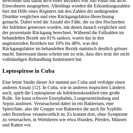
Bewohner und damit 40% eines Bezirkes von São Paulo mit 4850
Einwohnern ausgegeben. Allerdings wurden die Erkrankungszahlen
hier mit Hilfe eines Registers mit den Zahlen der umliegenden
Distrikte verglichen und eine Rückgangsfaktor-Berechnung
gemacht. Dabei wird die Anzahl der Fälle, die zu den Hochzeiten
der Infektion gemessen wurden, mit denen danach verglichen und
der prozentuale Rückgang berechnet. Während die Fallzahlen im
behandelten Bezirk um 81% sanken, waren das in den
angrenzenden Bezirken nur 10% bis 48%, was den
Rückgangsfaktor im behandelten Bezirk statistisch deutlich grösser
macht. Interessant daran scheint mir zu sein, dass dies trotz der nicht
vollständigen Behandlung funktioniert hat.
Leptospirose in Cuba
Eine letzte Studie dieser Art stammt aus Cuba und verfolgte einen
anderen Ansatz [12]. In Cuba, wie in anderen tropischen Ländern
auch, spielt die Leptospirose als Infektionskrankheit eine große
Rolle. Sie kann schwere Enzephalitis, Lungenentzündung und
Sepsis auslösen. Verursachend dabei ist ein Bakterium, eine
Spirochäte, also die Gruppe von Bakterien die auch für Syphilis
oder Borreliose verantwortlich ist. Es kommt dort, ohne Symptome
zu verursachen, in Wirtstieren wie etwa Hunden, Pferden, Mäusen
und Ratten vor.