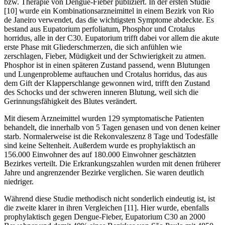
bzw. Therapie von Dengue-Fieber publiziert. In der ersten Studie
[10] wurde ein Kombinationsarzneimittel in einem Bezirk von Rio
de Janeiro verwendet, das die wichtigsten Symptome abdeckte. Es
bestand aus Eupatorium perfoliatum, Phosphor und Crotalus
horridus, alle in der C30. Eupatorium trifft dabei vor allem die akute
erste Phase mit Gliederschmerzen, die sich anfühlen wie
zerschlagen, Fieber, Müdigkeit und der Schwierigkeit zu atmen.
Phosphor ist in einen späteren Zustand passend, wenn Blutungen
und Lungenprobleme auftauchen und Crotalus horridus, das aus
dem Gift der Klapperschlange gewonnen wird, trifft den Zustand
des Schocks und der schweren inneren Blutung, weil sich die
Gerinnungsfähigkeit des Blutes verändert.
Mit diesem Arzneimittel wurden 129 symptomatische Patienten
behandelt, die innerhalb von 5 Tagen genasen und von denen keiner
starb. Normalerweise ist die Rekonvaleszenz 8 Tage und Todesfälle
sind keine Seltenheit. Außerdem wurde es prophylaktisch an
156.000 Einwohner des auf 180.000 Einwohner geschätzten
Bezirkes verteilt. Die Erkrankungszahlen wurden mit denen früherer
Jahre und angrenzender Bezirke verglichen. Sie waren deutlich
niedriger.
Während diese Studie methodisch nicht sonderlich eindeutig ist, ist
die zweite klarer in ihren Vergleichen [11]. Hier wurde, ebenfalls
prophylaktisch gegen Dengue-Fieber, Eupatorium C30 an 2000