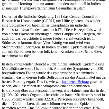
gehört die Homöopathie zusammen mit den traditionell in Indien
ansässigen Therapieverfahren zum Gesundheitssystem.
Daher hat die Indische Regierung 1991 das Central Council of
Research in Homeopathy (CCRH) um Hilfe gebeten, als wieder
eine Epidemie von Japanischer Enzephalitis im indischen
Bundesstaat Uttar Pradesh ausbrach [7]. Diese Enzephalitis wird
von einem Flavivirus übertragen, einer Gruppe von Erregern, die
auch für das berüchtigte Dengue-Fieber verantwortlich ist. In
Südostasien kommt dieses Virus häufig vor und wird von
Stechmücken übertragen. In Indien tauchten Epidemien regelmäßig
auf mit Sterberaten bei den infizierten Kranken um 30% bis 45%,
manchmal bis 60%.
In dem vorliegenden Bericht wurde für die laufende Epidemie eine
Mortalitätsrate von 21% ermittelt. Anhand der Symptome von 239
hospitalisierten Fällen wurde das epidemische Arzneimittelbild
ermittelt, das in diesem Falle Belladonna als das Arzneimittel mit der
besten Passung ergab. Das ist, wie wir
im letzten Beitrag
gesehen
haben, die Gesamtheit der Symptome einer epidemischen
Erkrankung über alle Personen hinweg, wie Hahnemann das in den
§§100-102 seines Organons beschrieben hatte. Mit dieser Arznei in
C200 Potenz wurden dann 322.812 Personen präventiv behandelt,
die in Dörfern lebten, die am schlimmsten von der Epidemie
betroffen waren. Das Follow-up wurde leider nur bei etwa 10%