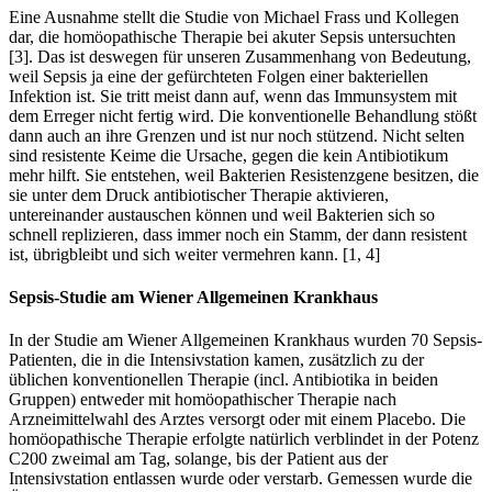
Eine Ausnahme stellt die Studie von Michael Frass und Kollegen
dar, die homöopathische Therapie bei akuter Sepsis untersuchten
[3]. Das ist deswegen für unseren Zusammenhang von Bedeutung,
weil Sepsis ja eine der gefürchteten Folgen einer bakteriellen
Infektion ist. Sie tritt meist dann auf, wenn das Immunsystem mit
dem Erreger nicht fertig wird. Die konventionelle Behandlung stößt
dann auch an ihre Grenzen und ist nur noch stützend. Nicht selten
sind resistente Keime die Ursache, gegen die kein Antibiotikum
mehr hilft. Sie entstehen, weil Bakterien Resistenzgene besitzen, die
sie unter dem Druck antibiotischer Therapie aktivieren,
untereinander austauschen können und weil Bakterien sich so
schnell replizieren, dass immer noch ein Stamm, der dann resistent
ist, übrigbleibt und sich weiter vermehren kann. [1, 4]
Sepsis-Studie am Wiener Allgemeinen Krankhaus
In der Studie am Wiener Allgemeinen Krankhaus wurden 70 Sepsis-
Patienten, die in die Intensivstation kamen, zusätzlich zu der
üblichen konventionellen Therapie (incl. Antibiotika in beiden
Gruppen) entweder mit homöopathischer Therapie nach
Arzneimittelwahl des Arztes versorgt oder mit einem Placebo. Die
homöopathische Therapie erfolgte natürlich verblindet in der Potenz
C200 zweimal am Tag, solange, bis der Patient aus der
Intensivstation entlassen wurde oder verstarb. Gemessen wurde die