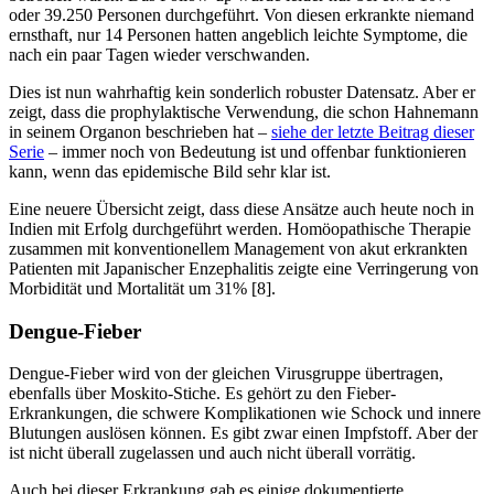
oder 39.250 Personen durchgeführt. Von diesen erkrankte niemand
ernsthaft, nur 14 Personen hatten angeblich leichte Symptome, die
nach ein paar Tagen wieder verschwanden.
Dies ist nun wahrhaftig kein sonderlich robuster Datensatz. Aber er
zeigt, dass die prophylaktische Verwendung, die schon Hahnemann
in seinem Organon beschrieben hat –
siehe der letzte Beitrag dieser
Serie
– immer noch von Bedeutung ist und offenbar funktionieren
kann, wenn das epidemische Bild sehr klar ist.
Eine neuere Übersicht zeigt, dass diese Ansätze auch heute noch in
Indien mit Erfolg durchgeführt werden. Homöopathische Therapie
zusammen mit konventionellem Management von akut erkrankten
Patienten mit Japanischer Enzephalitis zeigte eine Verringerung von
Morbidität und Mortalität um 31% [8].
Dengue-Fieber
Dengue-Fieber wird von der gleichen Virusgruppe übertragen,
ebenfalls über Moskito-Stiche. Es gehört zu den Fieber-
Erkrankungen, die schwere Komplikationen wie Schock und innere
Blutungen auslösen können. Es gibt zwar einen Impfstoff. Aber der
ist nicht überall zugelassen und auch nicht überall vorrätig.
Auch bei dieser Erkrankung gab es einige dokumentierte