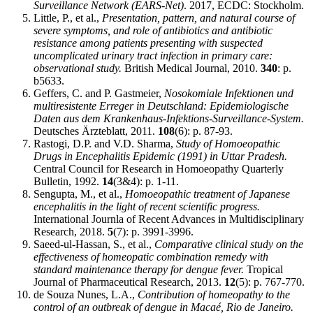
Surveillance Network (EARS-Net)
. 2017, ECDC: Stockholm.
Little, P., et al.,
Presentation, pattern, and natural course of
severe symptoms, and role of antibiotics and antibiotic
resistance among patients presenting with suspected
uncomplicated urinary tract infection in primary care:
observational study.
British Medical Journal, 2010.
340
: p.
b5633.
Geffers, C. and P. Gastmeier,
Nosokomiale Infektionen und
multiresistente Erreger in Deutschland: Epidemiologische
Daten aus dem Krankenhaus-Infektions-Surveillance-System.
Deutsches Ärzteblatt, 2011.
108
(6): p. 87-93.
Rastogi, D.P. and V.D. Sharma,
Study of Homoeopathic
Drugs in Encephalitis Epidemic (1991) in Uttar Pradesh.
Central Council for Research in Homoeopathy Quarterly
Bulletin, 1992.
14
(3&4): p. 1-11.
Sengupta, M., et al.,
Homoeopathic treatment of Japanese
encephalitis in the light of recent scientific progress.
International Journla of Recent Advances in Multidisciplinary
Research, 2018.
5
(7): p. 3991-3996.
Saeed-ul-Hassan, S., et al.,
Comparative clinical study on the
effectiveness of homeopatic combination remedy with
standard maintenance therapy for dengue fever.
Tropical
Journal of Pharmaceutical Research, 2013.
12
(5): p. 767-770.
de Souza Nunes, L.A.,
Contribution of homeopathy to the
control of an outbreak of dengue in Macaé, Rio de Janeiro.