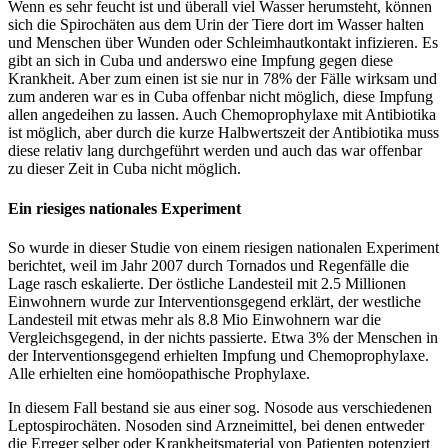
Wenn es sehr feucht ist und überall viel Wasser herumsteht, können
sich die Spirochäten aus dem Urin der Tiere dort im Wasser halten
und Menschen über Wunden oder Schleimhautkontakt infizieren. Es
gibt an sich in Cuba und anderswo eine Impfung gegen diese
Krankheit. Aber zum einen ist sie nur in 78% der Fälle wirksam und
zum anderen war es in Cuba offenbar nicht möglich, diese Impfung
allen angedeihen zu lassen. Auch Chemoprophylaxe mit Antibiotika
ist möglich, aber durch die kurze Halbwertszeit der Antibiotika muss
diese relativ lang durchgeführt werden und auch das war offenbar
zu dieser Zeit in Cuba nicht möglich.
Ein riesiges nationales Experiment
So wurde in dieser Studie von einem riesigen nationalen Experiment
berichtet, weil im Jahr 2007 durch Tornados und Regenfälle die
Lage rasch eskalierte. Der östliche Landesteil mit 2.5 Millionen
Einwohnern wurde zur Interventionsgegend erklärt, der westliche
Landesteil mit etwas mehr als 8.8 Mio Einwohnern war die
Vergleichsgegend, in der nichts passierte. Etwa 3% der Menschen in
der Interventionsgegend erhielten Impfung und Chemoprophylaxe.
Alle erhielten eine homöopathische Prophylaxe.
In diesem Fall bestand sie aus einer sog. Nosode aus verschiedenen
Leptospirochäten. Nosoden sind Arzneimittel, bei denen entweder
die Erreger selber oder Krankheitsmaterial von Patienten potenziert