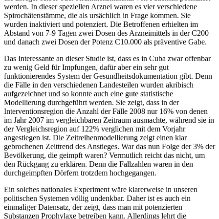
werden. In dieser speziellen Arznei waren es vier verschiedene
Spirochätenstämme, die als ursächlich in Frage kommen. Sie
wurden inaktiviert und potenziert. Die Betroffenen erhielten im
Abstand von 7-9 Tagen zwei Dosen des Arzneimittels in der C200
und danach zwei Dosen der Potenz C10.000 als präventive Gabe.
Das Interessante an dieser Studie ist, dass es in Cuba zwar offenbar
zu wenig Geld für Impfungen, dafür aber ein sehr gut
funktionierendes System der Gesundheitsdokumentation gibt. Denn
die Fälle in den verschiedenen Landesteilen wurden akribisch
aufgezeichnet und so konnte auch eine gute statistische
Modellierung durchgeführt werden. Sie zeigt, dass in der
Interventionsregion die Anzahl der Fälle 2008 nur 16% von denen
im Jahr 2007 im vergleichbaren Zeitraum ausmachte, während sie in
der Vergleichsregion auf 122% verglichen mit dem Vorjahr
angestiegen ist. Die Zeitreihenmodellierung zeigt einen klar
gebrochenen Zeittrend des Anstieges. War das nun Folge der 3% der
Bevölkerung, die geimpft waren? Vermutlich reicht das nicht, um
den Rückgang zu erklären. Denn die Fallzahlen waren in den
durchgeimpften Dörfern trotzdem hochgegangen.
Ein solches nationales Experiment wäre klarerweise in unseren
politischen Systemen völlig undenkbar. Daher ist es auch ein
einmaliger Datensatz, der zeigt, dass man mit potenzierten
Substanzen Prophylaxe betreiben kann. Allerdings lehrt die