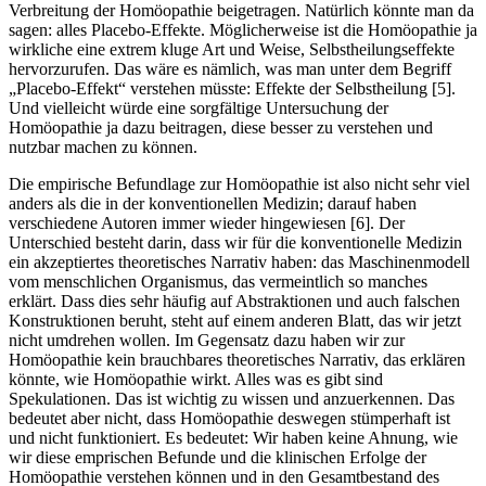
Verbreitung der Homöopathie beigetragen. Natürlich könnte man da
sagen: alles Placebo-Effekte. Möglicherweise ist die Homöopathie ja
wirkliche eine extrem kluge Art und Weise, Selbstheilungseffekte
hervorzurufen. Das wäre es nämlich, was man unter dem Begriff
„Placebo-Effekt“ verstehen müsste: Effekte der Selbstheilung [5].
Und vielleicht würde eine sorgfältige Untersuchung der
Homöopathie ja dazu beitragen, diese besser zu verstehen und
nutzbar machen zu können.
Die empirische Befundlage zur Homöopathie ist also nicht sehr viel
anders als die in der konventionellen Medizin; darauf haben
verschiedene Autoren immer wieder hingewiesen [6]. Der
Unterschied besteht darin, dass wir für die konventionelle Medizin
ein akzeptiertes theoretisches Narrativ haben: das Maschinenmodell
vom menschlichen Organismus, das vermeintlich so manches
erklärt. Dass dies sehr häufig auf Abstraktionen und auch falschen
Konstruktionen beruht, steht auf einem anderen Blatt, das wir jetzt
nicht umdrehen wollen. Im Gegensatz dazu haben wir zur
Homöopathie kein brauchbares theoretisches Narrativ, das erklären
könnte, wie Homöopathie wirkt. Alles was es gibt sind
Spekulationen. Das ist wichtig zu wissen und anzuerkennen. Das
bedeutet aber nicht, dass Homöopathie deswegen stümperhaft ist
und nicht funktioniert. Es bedeutet: Wir haben keine Ahnung, wie
wir diese emprischen Befunde und die klinischen Erfolge der
Homöopathie verstehen können und in den Gesamtbestand des