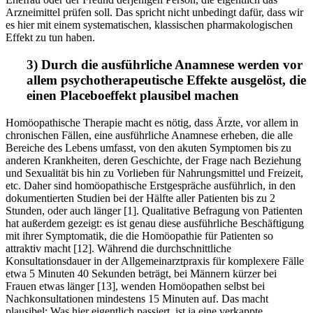
Arzneimittel prüfen soll. Das spricht nicht unbedingt dafür, dass wir
es hier mit einem systematischen, klassischen pharmakologischen
Effekt zu tun haben.
3) Durch die ausführliche Anamnese werden vor
allem psychotherapeutische Effekte ausgelöst, die
einen Placeboeffekt plausibel machen
Homöopathische Therapie macht es nötig, dass Ärzte, vor allem in
chronischen Fällen, eine ausführliche Anamnese erheben, die alle
Bereiche des Lebens umfasst, von den akuten Symptomen bis zu
anderen Krankheiten, deren Geschichte, der Frage nach Beziehung
und Sexualität bis hin zu Vorlieben für Nahrungsmittel und Freizeit,
etc. Daher sind homöopathische Erstgespräche ausführlich, in den
dokumentierten Studien bei der Hälfte aller Patienten bis zu 2
Stunden, oder auch länger [1]. Qualitative Befragung von Patienten
hat außerdem gezeigt: es ist genau diese ausführliche Beschäftigung
mit ihrer Symptomatik, die die Homöopathie für Patienten so
attraktiv macht [12]. Während die durchschnittliche
Konsultationsdauer in der Allgemeinarztpraxis für komplexere Fälle
etwa 5 Minuten 40 Sekunden beträgt, bei Männern kürzer bei
Frauen etwas länger [13], wenden Homöopathen selbst bei
Nachkonsultationen mindestens 15 Minuten auf. Das macht
plausibel: Was hier eigentlich passiert, ist ja eine verkappte