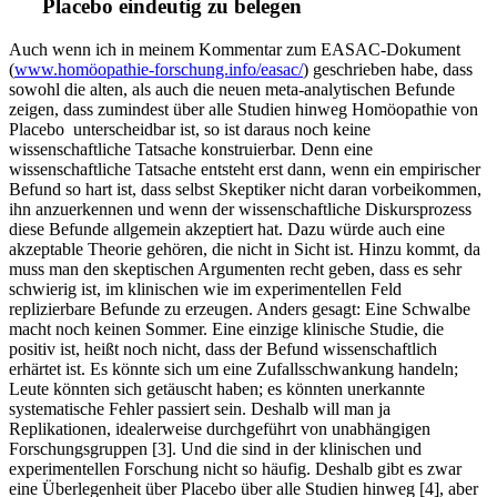
Placebo eindeutig zu belegen
Auch wenn ich in meinem Kommentar zum EASAC-Dokument
(
www.homöopathie-forschung.info/easac/
) geschrieben habe, dass
sowohl die alten, als auch die neuen meta-analytischen Befunde
zeigen, dass zumindest über alle Studien hinweg Homöopathie von
Placebo unterscheidbar ist, so ist daraus noch keine
wissenschaftliche Tatsache konstruierbar. Denn eine
wissenschaftliche Tatsache entsteht erst dann, wenn ein empirischer
Befund so hart ist, dass selbst Skeptiker nicht daran vorbeikommen,
ihn anzuerkennen und wenn der wissenschaftliche Diskursprozess
diese Befunde allgemein akzeptiert hat. Dazu würde auch eine
akzeptable Theorie gehören, die nicht in Sicht ist. Hinzu kommt, da
muss man den skeptischen Argumenten recht geben, dass es sehr
schwierig ist, im klinischen wie im experimentellen Feld
replizierbare Befunde zu erzeugen. Anders gesagt: Eine Schwalbe
macht noch keinen Sommer. Eine einzige klinische Studie, die
positiv ist, heißt noch nicht, dass der Befund wissenschaftlich
erhärtet ist. Es könnte sich um eine Zufallsschwankung handeln;
Leute könnten sich getäuscht haben; es könnten unerkannte
systematische Fehler passiert sein. Deshalb will man ja
Replikationen, idealerweise durchgeführt von unabhängigen
Forschungsgruppen [3]. Und die sind in der klinischen und
experimentellen Forschung nicht so häufig. Deshalb gibt es zwar
eine Überlegenheit über Placebo über alle Studien hinweg [4], aber