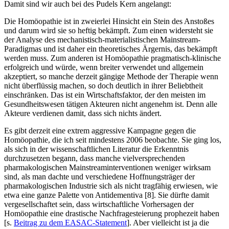
Damit sind wir auch bei des Pudels Kern angelangt:
Die Homöopathie ist in zweierlei Hinsicht ein Stein des Anstoßes
und darum wird sie so heftig bekämpft. Zum einen widersteht sie
der Analyse des mechanistisch-materialistischen Mainstream-
Paradigmas und ist daher ein theoretisches Ärgernis, das bekämpft
werden muss. Zum anderen ist Homöopathie pragmatisch-klinische
erfolgreich und würde, wenn breiter verwendet und allgemein
akzeptiert, so manche derzeit gängige Methode der Therapie wenn
nicht überflüssig machen, so doch deutlich in ihrer Beliebtheit
einschränken. Das ist ein Wirtschaftsfaktor, der den meisten im
Gesundheitswesen tätigen Akteuren nicht angenehm ist. Denn alle
Akteure verdienen damit, dass sich nichts ändert.
Es gibt derzeit eine extrem aggressive Kampagne gegen die
Homöopathie, die ich seit mindestens 2006 beobachte. Sie ging los,
als sich in der wissenschaftlichen Literatur die Erkenntnis
durchzusetzen begann, dass manche vielversprechenden
pharmakologischen Mainstreaminterventionen weniger wirksam
sind, als man dachte und verschiedene Hoffnungsträger der
pharmakologischen Industrie sich als nicht tragfähig erwiesen, wie
etwa eine ganze Palette von Antidementiva [8]. Sie dürfte damit
vergesellschaftet sein, dass wirtschaftliche Vorhersagen der
Homöopathie eine drastische Nachfragesteierung prophezeit haben
[s.
Beitrag zu dem EASAC-Statement
]. Aber vielleicht ist ja die