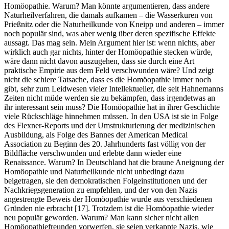
Homöopathie. Warum? Man könnte argumentieren, dass andere
Naturheilverfahren, die damals aufkamen – die Wasserkuren von
Prießnitz oder die Naturheilkunde von Kneipp und anderen – immer
noch populär sind, was aber wenig über deren spezifische Effekte
aussagt. Das mag sein. Mein Argument hier ist: wenn nichts, aber
wirklich auch gar nichts, hinter der Homöopathie stecken würde,
wäre dann nicht davon auszugehen, dass sie durch eine Art
praktische Empirie aus dem Feld verschwunden wäre? Und zeigt
nicht die schiere Tatsache, dass es die Homöopathie immer noch
gibt, sehr zum Leidwesen vieler Intellektueller, die seit Hahnemanns
Zeiten nicht müde werden sie zu bekämpfen, dass irgendetwas an
ihr interessant sein muss? Die Homöopathie hat in ihrer Geschichte
viele Rückschläge hinnehmen müssen. In den USA ist sie in Folge
des Flexner-Reports und der Umstrukturierung der medizinischen
Ausbildung, als Folge des Bannes der American Medical
Association zu Beginn des 20. Jahrhunderts fast völlig von der
Bildfläche verschwunden und erlebte dann wieder eine
Renaissance. Warum? In Deutschland hat die braune Aneignung der
Homöopathie und Naturheilkunde nicht unbedingt dazu
beigetragen, sie den demokratischen Folgeinstitutionen und der
Nachkriegsgeneration zu empfehlen, und der von den Nazis
angestrengte Beweis der Homöopathie wurde aus verschiedenen
Gründen nie erbracht [17]. Trotzdem ist die Homöopathie wieder
neu populär geworden. Warum? Man kann sicher nicht allen
Homöopathiefreunden vorwerfen, sie seien verkappte Nazis, wie