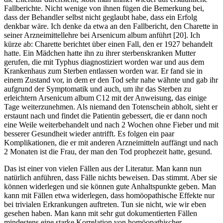
Fallberichte. Nicht wenige von ihnen fügen die Bemerkung bei,
dass der Behandler selbst nicht geglaubt habe, dass ein Erfolg
denkbar wäre. Ich denke da etwa an den Fallbericht, den Charette in
seiner Arzneimittellehre bei Arsenicum album anführt [20]. Ich
kürze ab: Charette berichtet über einen Fall, den er 1927 behandelt
hatte. Ein Mädchen hatte ihn zu ihrer sterbenskranken Mutter
gerufen, die mit Typhus diagnostiziert worden war und aus dem
Krankenhaus zum Sterben entlassen worden war. Er fand sie in
einem Zustand vor, in dem er den Tod sehr nahe wähnte und gab ihr
aufgrund der Symptomatik und auch, um ihr das Sterben zu
erleichtern Arsenicum album C12 mit der Anweisung, das einige
Tage weiterzunehmen. Als niemand den Totenschein abholt, sieht er
erstaunt nach und findet die Patientin gebessert, die er dann noch
eine Weile weiterbehandelt und nach 2 Wochen ohne Fieber und mit
besserer Gesundheit wieder antrifft. Es folgen ein paar
Komplikationen, die er mit anderen Arzneimitteln auffängt und nach
2 Monaten ist die Frau, der man den Tod prophezeit hatte, gesund.
Das ist einer von vielen Fällen aus der Literatur. Man kann nun
natürlich anführen, dass Fälle nichts beweisen. Das stimmt. Aber sie
können widerlegen und sie können gute Anhaltspunkte geben. Man
kann mit Fällen etwa widerlegen, dass homöopathische Effekte nur
bei trivialen Erkrankungen auftreten. Tun sie nicht, wie wir eben
gesehen haben. Man kann mit sehr gut dokumentierten Fällen
mindestens eine starke Korrelation von homöopathischer