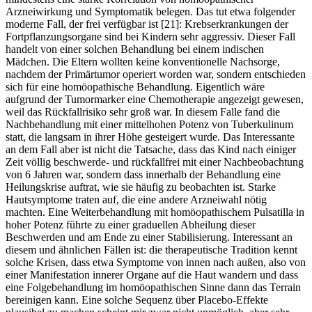
Arzneiwirkung und Symptomatik belegen. Das tut etwa folgender
moderne Fall, der frei verfügbar ist [21]: Krebserkrankungen der
Fortpflanzungsorgane sind bei Kindern sehr aggressiv. Dieser Fall
handelt von einer solchen Behandlung bei einem indischen
Mädchen. Die Eltern wollten keine konventionelle Nachsorge,
nachdem der Primärtumor operiert worden war, sondern entschieden
sich für eine homöopathische Behandlung. Eigentlich wäre
aufgrund der Tumormarker eine Chemotherapie angezeigt gewesen,
weil das Rückfallrisiko sehr groß war. In diesem Falle fand die
Nachbehandlung mit einer mittelhohen Potenz von Tuberkulinum
statt, die langsam in ihrer Höhe gesteigert wurde. Das Interessante
an dem Fall aber ist nicht die Tatsache, dass das Kind nach einiger
Zeit völlig beschwerde- und rückfallfrei mit einer Nachbeobachtung
von 6 Jahren war, sondern dass innerhalb der Behandlung eine
Heilungskrise auftrat, wie sie häufig zu beobachten ist. Starke
Hautsymptome traten auf, die eine andere Arzneiwahl nötig
machten. Eine Weiterbehandlung mit homöopathischem Pulsatilla in
hoher Potenz führte zu einer graduellen Abheilung dieser
Beschwerden und am Ende zu einer Stabilisierung. Interessant an
diesem und ähnlichen Fällen ist: die therapeutische Tradition kennt
solche Krisen, dass etwa Symptome von innen nach außen, also von
einer Manifestation innerer Organe auf die Haut wandern und dass
eine Folgebehandlung im homöopathischen Sinne dann das Terrain
bereinigen kann. Eine solche Sequenz über Placebo-Effekte