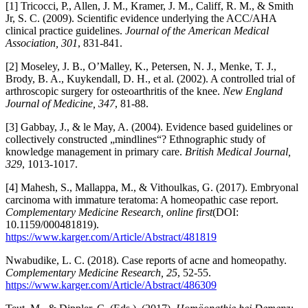
[1] Tricocci, P., Allen, J. M., Kramer, J. M., Califf, R. M., & Smith
Jr, S. C. (2009). Scientific evidence underlying the ACC/AHA
clinical practice guidelines.
Journal of the American Medical
Association, 301
, 831-841.
[2] Moseley, J. B., O’Malley, K., Petersen, N. J., Menke, T. J.,
Brody, B. A., Kuykendall, D. H., et al. (2002). A controlled trial of
arthroscopic surgery for osteoarthritis of the knee.
New England
Journal of Medicine, 347
, 81-88.
[3] Gabbay, J., & le May, A. (2004). Evidence based guidelines or
collectively constructed „mindlines“? Ethnographic study of
knowledge management in primary care.
British Medical Journal,
329
, 1013-1017.
[4] Mahesh, S., Mallappa, M., & Vithoulkas, G. (2017). Embryonal
carcinoma with immature teratoma: A homeopathic case report.
Complementary Medicine Research, online first
(DOI:
10.1159/000481819).
https://www.karger.com/Article/Abstract/481819
Nwabudike, L. C. (2018). Case reports of acne and homeopathy.
Complementary Medicine Research, 25
, 52-55.
https://www.karger.com/Article/Abstract/486309