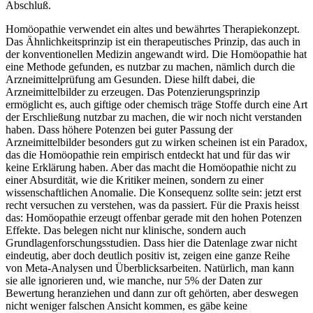
Abschluß.
Homöopathie verwendet ein altes und bewährtes Therapiekonzept.
Das Ähnlichkeitsprinzip ist ein therapeutisches Prinzip, das auch in
der konventionellen Medizin angewandt wird. Die Homöopathie hat
eine Methode gefunden, es nutzbar zu machen, nämlich durch die
Arzneimittelprüfung am Gesunden. Diese hilft dabei, die
Arzneimittelbilder zu erzeugen. Das Potenzierungsprinzip
ermöglicht es, auch giftige oder chemisch träge Stoffe durch eine Art
der Erschließung nutzbar zu machen, die wir noch nicht verstanden
haben. Dass höhere Potenzen bei guter Passung der
Arzneimittelbilder besonders gut zu wirken scheinen ist ein Paradox,
das die Homöopathie rein empirisch entdeckt hat und für das wir
keine Erklärung haben. Aber das macht die Homöopathie nicht zu
einer Absurdität, wie die Kritiker meinen, sondern zu einer
wissenschaftlichen Anomalie. Die Konsequenz sollte sein: jetzt erst
recht versuchen zu verstehen, was da passiert. Für die Praxis heisst
das: Homöopathie erzeugt offenbar gerade mit den hohen Potenzen
Effekte. Das belegen nicht nur klinische, sondern auch
Grundlagenforschungsstudien. Dass hier die Datenlage zwar nicht
eindeutig, aber doch deutlich positiv ist, zeigen eine ganze Reihe
von Meta-Analysen und Überblicksarbeiten. Natürlich, man kann
sie alle ignorieren und, wie manche, nur 5% der Daten zur
Bewertung heranziehen und dann zur oft gehörten, aber deswegen
nicht weniger falschen Ansicht kommen, es gäbe keine