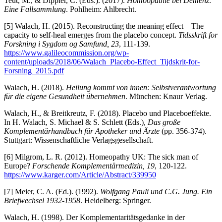
Teut, M., & Dippler, C. (Eds.). (2017).
Homöopathie bei Demenz:
Eine Fallsammlung
. Pohlheim: Ahlbrecht.
[5] Walach, H. (2015). Reconstructing the meaning effect – The
capacity to self-heal emerges from the placebo concept.
Tidsskrift for
Forskning i Sygdom og Samfund, 23
, 111-139.
https://www.galileocommission.org/wp-
content/uploads/2018/06/Walach_Placebo-Effect_Tijdskrit-for-
Forsning_2015.pdf
Walach, H. (2018).
Heilung kommt von innen: Selbstverantwortung
für die eigene Gesundheit übernehmen
. München: Knaur Verlag.
Walach, H., & Breitkreutz, F. (2018). Placebo und Placeboeffekte.
In H. Walach, S. Michael & S. Schlett (Eds.),
Das große
Komplementärhandbuch für Apotheker und Ärzte
(pp. 356-374).
Stuttgart: Wissenschaftliche Verlagsgesellschaft.
[6] Milgrom, L. R. (2012). Homeopathy UK: The sick man of
Europe?
Forschende Komplementärmedizin, 19
, 120-122.
https://www.karger.com/Article/Abstract/339950
[7] Meier, C. A. (Ed.). (1992).
Wolfgang Pauli und C.G. Jung. Ein
Briefwechsel 1932-1958
. Heidelberg: Springer.
Walach, H. (1998). Der Komplementaritätsgedanke in der