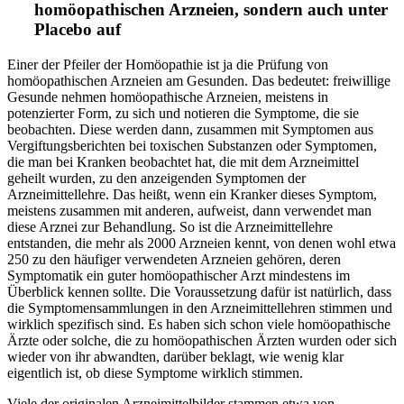
homöopathischen Arzneien, sondern auch unter
Placebo auf
Einer der Pfeiler der Homöopathie ist ja die Prüfung von
homöopathischen Arzneien am Gesunden. Das bedeutet: freiwillige
Gesunde nehmen homöopathische Arzneien, meistens in
potenzierter Form, zu sich und notieren die Symptome, die sie
beobachten. Diese werden dann, zusammen mit Symptomen aus
Vergiftungsberichten bei toxischen Substanzen oder Symptomen,
die man bei Kranken beobachtet hat, die mit dem Arzneimittel
geheilt wurden, zu den anzeigenden Symptomen der
Arzneimittellehre. Das heißt, wenn ein Kranker dieses Symptom,
meistens zusammen mit anderen, aufweist, dann verwendet man
diese Arznei zur Behandlung. So ist die Arzneimittellehre
entstanden, die mehr als 2000 Arzneien kennt, von denen wohl etwa
250 zu den häufiger verwendeten Arzneien gehören, deren
Symptomatik ein guter homöopathischer Arzt mindestens im
Überblick kennen sollte. Die Voraussetzung dafür ist natürlich, dass
die Symptomensammlungen in den Arzneimittellehren stimmen und
wirklich spezifisch sind. Es haben sich schon viele homöopathische
Ärzte oder solche, die zu homöopathischen Ärzten wurden oder sich
wieder von ihr abwandten, darüber beklagt, wie wenig klar
eigentlich ist, ob diese Symptome wirklich stimmen.
Viele der originalen Arzneimittelbilder stammen etwa von