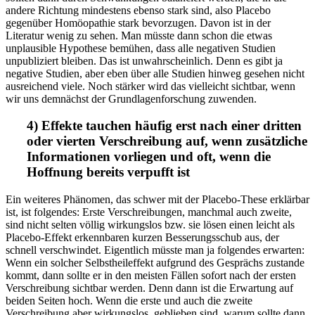
andere Richtung mindestens ebenso stark sind, also Placebo
gegenüber Homöopathie stark bevorzugen. Davon ist in der
Literatur wenig zu sehen. Man müsste dann schon die etwas
unplausible Hypothese bemühen, dass alle negativen Studien
unpubliziert bleiben. Das ist unwahrscheinlich. Denn es gibt ja
negative Studien, aber eben über alle Studien hinweg gesehen nicht
ausreichend viele. Noch stärker wird das vielleicht sichtbar, wenn
wir uns demnächst der Grundlagenforschung zuwenden.
4) Effekte tauchen häufig erst nach einer dritten
oder vierten Verschreibung auf, wenn zusätzliche
Informationen vorliegen und oft, wenn die
Hoffnung bereits verpufft ist
Ein weiteres Phänomen, das schwer mit der Placebo-These erklärbar
ist, ist folgendes: Erste Verschreibungen, manchmal auch zweite,
sind nicht selten völlig wirkungslos bzw. sie lösen einen leicht als
Placebo-Effekt erkennbaren kurzen Besserungsschub aus, der
schnell verschwindet. Eigentlich müsste man ja folgendes erwarten:
Wenn ein solcher Selbstheileffekt aufgrund des Gesprächs zustande
kommt, dann sollte er in den meisten Fällen sofort nach der ersten
Verschreibung sichtbar werden. Denn dann ist die Erwartung auf
beiden Seiten hoch. Wenn die erste und auch die zweite
Verschreibung aber wirkungslos geblieben sind, warum sollte dann