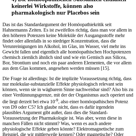
keinerlei Wirkstoffe, können also
pharmakologisch nur Placebos sein
Das ist das Standardargument der Homöopathiekritik seit
Hahnemanns Zeiten. Es ist zweifellos richtig, dass man vor allem in
den höheren Potenzen keine Moleküle der Ausgangsstoffe mehr
findet oder allenfalls in so niedriger Konzentration, dass die
Verunreinigungen im Alkohol, im Glas, im Wasser, viel mehr ins
Gewicht fallen und eigentlich alle homöopathischen Hochpotenzen
chemisch ziemlich ähnlich sind und wie ein Gemisch aus Silicea,
Bor, Strontium und noch ein paar anderen Elementen, die vor allem
aus dem Glas kommen, angesehen werden müssen [15].
Die Frage ist allerdings: Ist die implizite Voraussetzung richtig, dass
nur molekular-substanzielle Effekte physiologisch relevant sein
können, wenn sie in wägbarem Sinne nachweisbar sind? Also bis zu
einer Verdünnungsgrenze, mit der der Organismus auch operiert und
-9
die liegt derzeit bei etwa 10
, also einer homöopathischen Potenz
von D9 oder C5? Ich glaube nicht, dass es dafür irgendein
plausibles Argument gibt außer, dass dies die Standard-
Voraussetzung der Pharmakologie ist. Was aber, wenn diese in
manchen Fällen nicht stimmt? Was, wenn es auch andere
physiologische Effekte geben könnte? Elektromagnetische zum
Beispiel, die wir mittlerweile kennen? Oder magnetische? Oder