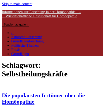
Skip to main content
Informationen zur Forschung in der Homöopathie –
Wissenschaftliche Gesellschaft für Homöopathie
Toggle navigation
⌂
Klinische Forschung
Grundlagenforschung
Politische Themen
Praxis
Grundlagen
Schlagwort:
Selbstheilungskräfte
Die populärsten Irrtümer über die
Homöopathie