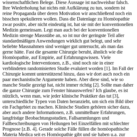
wissenschaftlichen Belege. Diese Aussage ist nachweisbar falsch.
Ihre Wiederholung hat nichts mit Aufklärung zu tun, sondern ist
reine Propaganda über deren Motivation wir anschließend noch ein
bisschen spekulieren wollen. Dass die Datenlage zu Homöopathie
zwar positiv, aber nicht eindeutig ist, hat sie mit der konventionellen
Medizin gemeinsam. Legt man auch bei der konventionellen
Medizin strenge Massstäbe an, so ist nur der geringste Teil aller
standardmäßigen Anwendungen wirklich gut belegt, und sehr
beliebte Massnahmen sind weniger gut untersucht, als man das
gerne hätte. Fast die gesamte Chirurgie beruht, ähnlich wie die
Homöopathie, auf Empirie, auf Erfahrungswissen. Viele
kardiologische Interventionen, z.B., sind noch nie in einer
verblindeten randomisierten Studie evaluiert worden [1]. Im Fall der
Chirurgie kommt unterstützend hinzu, dass wir dort auch noch ein
paar mechanistische Argumente haben. Aber diese sind, wie so
manche Studie gezeigt hat, nicht immer richtig [2]. Sollte man daher
die ganze Chirurgie zum Fenster hinauswerfen? Ich glaube, es ist
nützlich, wenn man, wie jeder klinische Praktiker das tut [3],
unterschiedliche Typen von Daten heranzieht, um sich ein Bild über
ein Fachgebiet zu machen. Klinische Studien gehören sicher dazu,
aber auch andere Informationen, z.B. unmittelbare Erfahrungen,
langfristige Beobachtungsstudien, Fallsammlungen und
Fallbeschreibungen von Heilungen bei Einzelfällen mit schlechter
Prognose [z.B. 4]. Gerade solche Fälle füllen die homöopathische
Materia Medica seit es Homöopathie gibt und sie haben u.a. zur