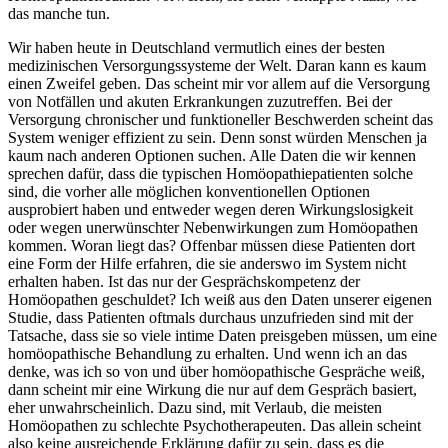
das manche tun.
Wir haben heute in Deutschland vermutlich eines der besten
medizinischen Versorgungssysteme der Welt. Daran kann es kaum
einen Zweifel geben. Das scheint mir vor allem auf die Versorgung
von Notfällen und akuten Erkrankungen zuzutreffen. Bei der
Versorgung chronischer und funktioneller Beschwerden scheint das
System weniger effizient zu sein. Denn sonst würden Menschen ja
kaum nach anderen Optionen suchen. Alle Daten die wir kennen
sprechen dafür, dass die typischen Homöopathiepatienten solche
sind, die vorher alle möglichen konventionellen Optionen
ausprobiert haben und entweder wegen deren Wirkungslosigkeit
oder wegen unerwünschter Nebenwirkungen zum Homöopathen
kommen. Woran liegt das? Offenbar müssen diese Patienten dort
eine Form der Hilfe erfahren, die sie anderswo im System nicht
erhalten haben. Ist das nur der Gesprächskompetenz der
Homöopathen geschuldet? Ich weiß aus den Daten unserer eigenen
Studie, dass Patienten oftmals durchaus unzufrieden sind mit der
Tatsache, dass sie so viele intime Daten preisgeben müssen, um eine
homöopathische Behandlung zu erhalten. Und wenn ich an das
denke, was ich so von und über homöopathische Gespräche weiß,
dann scheint mir eine Wirkung die nur auf dem Gespräch basiert,
eher unwahrscheinlich. Dazu sind, mit Verlaub, die meisten
Homöopathen zu schlechte Psychotherapeuten. Das allein scheint
also keine ausreichende Erklärung dafür zu sein, dass es die