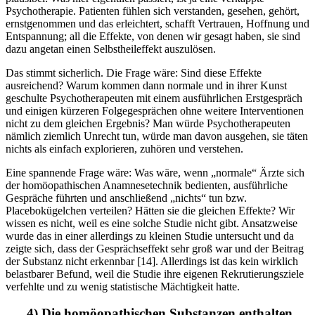
Psychotherapie. Patienten fühlen sich verstanden, gesehen, gehört,
ernstgenommen und das erleichtert, schafft Vertrauen, Hoffnung und
Entspannung; all die Effekte, von denen wir gesagt haben, sie sind
dazu angetan einen Selbstheileffekt auszulösen.
Das stimmt sicherlich. Die Frage wäre: Sind diese Effekte
ausreichend? Warum kommen dann normale und in ihrer Kunst
geschulte Psychotherapeuten mit einem ausführlichen Erstgespräch
und einigen kürzeren Folgegesprächen ohne weitere Interventionen
nicht zu dem gleichen Ergebnis? Man würde Psychotherapeuten
nämlich ziemlich Unrecht tun, würde man davon ausgehen, sie täten
nichts als einfach explorieren, zuhören und verstehen.
Eine spannende Frage wäre: Was wäre, wenn „normale“ Ärzte sich
der homöopathischen Anamnesetechnik bedienten, ausführliche
Gespräche führten und anschließend „nichts“ tun bzw.
Placebokügelchen verteilen? Hätten sie die gleichen Effekte? Wir
wissen es nicht, weil es eine solche Studie nicht gibt. Ansatzweise
wurde das in einer allerdings zu kleinen Studie untersucht und da
zeigte sich, dass der Gesprächseffekt sehr groß war und der Beitrag
der Substanz nicht erkennbar [14]. Allerdings ist das kein wirklich
belastbarer Befund, weil die Studie ihre eigenen Rekrutierungsziele
verfehlte und zu wenig statistische Mächtigkeit hatte.
4) Die homöopathischen Substanzen enthalten