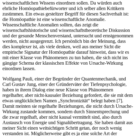
wissenschaftlichen Wissens einordnen sollen. Da würden auch
ehrliche Homöopathiebefürworter und ich selber allen Kritikern
zustimmen. Ein etwas gesteltzer Begriff für diesen Sachverhalt ist:
die Homöopathie ist eine wissenschaftliche Anomalie.
Wissenschaftliche Anomalien sollten, das zeigt die
wissenschaftshistorische und wissenschaftstheoretische Diskussion
und der gesunde Menschenverstand, untersucht und ernstgenommen
werden, nicht ausgegrenzt. Ich persönlich bin der Meinung, dass
dies komplexer ist, als viele denken, weil aus meiner Sicht die
empirische Signatur der Homöopathie darauf hinweist, dass wir es
mit einer Klasse von Phänomenen zu tun haben, die sich nicht ins
gängige Schema der klassischen Effekte von Ursache-Wirkung
einordnen lassen.
Wolfgang Pauli, einer der Begründer der Quantenmechanik, und
Carl Gustav Jung, einer der Gründerväter der Tiefenpsychologie,
haben in ihrem Dialog eine neue Klasse von Phänomenen
regelhafter, aber nicht-kausaler Beziehung gefordert, die sie mit dem
etwas unglücklichen Namen „Synchronizität“ belegt haben [7].
Damit meinten sie regelhafte Beziehungen, die nicht durch Ursache-
Wirkung zustande kommen, sondern durch Sinnentsprechung und
die zwar regelhaft, aber nicht kausal vermittelt sind, also durch
Austausch von Energie und Signalübertragung. Sie haben damit aus
meiner Sicht einen weitsichtigen Schritt getan, der noch wenig
verstanden ist. Möglicherweise gibt es ja eine solche Art der