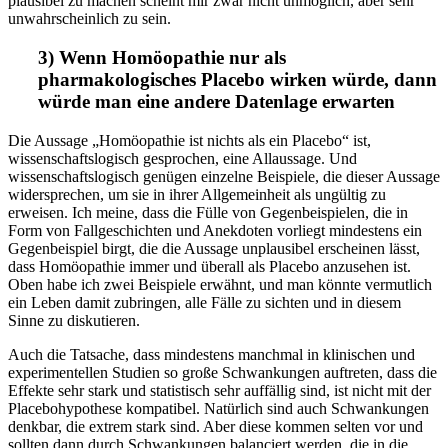
plausibel zu machen scheint mir zwar nicht unmöglich, aber sehr
unwahrscheinlich zu sein.
3) Wenn Homöopathie nur als
pharmakologisches Placebo wirken würde, dann
würde man eine andere Datenlage erwarten
Die Aussage „Homöopathie ist nichts als ein Placebo“ ist,
wissenschaftslogisch gesprochen, eine Allaussage. Und
wissenschaftslogisch genügen einzelne Beispiele, die dieser Aussage
widersprechen, um sie in ihrer Allgemeinheit als ungültig zu
erweisen. Ich meine, dass die Fülle von Gegenbeispielen, die in
Form von Fallgeschichten und Anekdoten vorliegt mindestens ein
Gegenbeispiel birgt, die die Aussage unplausibel erscheinen lässt,
dass Homöopathie immer und überall als Placebo anzusehen ist.
Oben habe ich zwei Beispiele erwähnt, und man könnte vermutlich
ein Leben damit zubringen, alle Fälle zu sichten und in diesem
Sinne zu diskutieren.
Auch die Tatsache, dass mindestens manchmal in klinischen und
experimentellen Studien so große Schwankungen auftreten, dass die
Effekte sehr stark und statistisch sehr auffällig sind, ist nicht mit der
Placebohypothese kompatibel. Natürlich sind auch Schwankungen
denkbar, die extrem stark sind. Aber diese kommen selten vor und
sollten dann durch Schwankungen balanciert werden, die in die