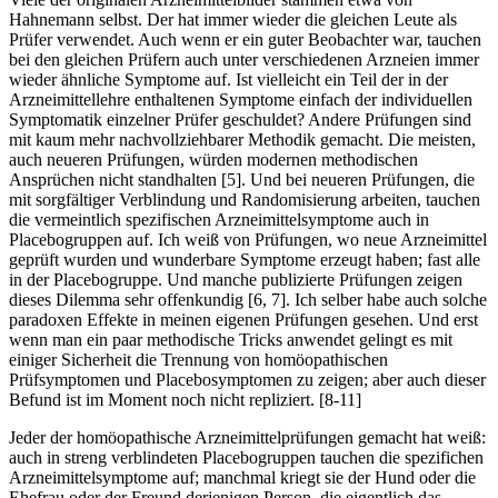
Hahnemann selbst. Der hat immer wieder die gleichen Leute als
Prüfer verwendet. Auch wenn er ein guter Beobachter war, tauchen
bei den gleichen Prüfern auch unter verschiedenen Arzneien immer
wieder ähnliche Symptome auf. Ist vielleicht ein Teil der in der
Arzneimittellehre enthaltenen Symptome einfach der individuellen
Symptomatik einzelner Prüfer geschuldet? Andere Prüfungen sind
mit kaum mehr nachvollziehbarer Methodik gemacht. Die meisten,
auch neueren Prüfungen, würden modernen methodischen
Ansprüchen nicht standhalten [5]. Und bei neueren Prüfungen, die
mit sorgfältiger Verblindung und Randomisierung arbeiten, tauchen
die vermeintlich spezifischen Arzneimittelsymptome auch in
Placebogruppen auf. Ich weiß von Prüfungen, wo neue Arzneimittel
geprüft wurden und wunderbare Symptome erzeugt haben; fast alle
in der Placebogruppe. Und manche publizierte Prüfungen zeigen
dieses Dilemma sehr offenkundig [6, 7]. Ich selber habe auch solche
paradoxen Effekte in meinen eigenen Prüfungen gesehen. Und erst
wenn man ein paar methodische Tricks anwendet gelingt es mit
einiger Sicherheit die Trennung von homöopathischen
Prüfsymptomen und Placebosymptomen zu zeigen; aber auch dieser
Befund ist im Moment noch nicht repliziert. [8-11]
Jeder der homöopathische Arzneimittelprüfungen gemacht hat weiß:
auch in streng verblindeten Placebogruppen tauchen die spezifichen
Arzneimittelsymptome auf; manchmal kriegt sie der Hund oder die
Ehefrau oder der Freund derjenigen Person, die eigentlich das