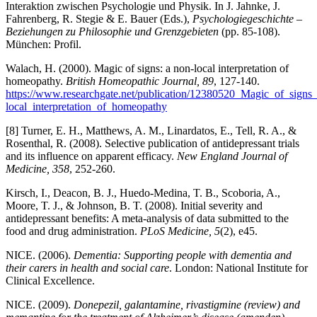
Interaktion zwischen Psychologie und Physik. In J. Jahnke, J.
Fahrenberg, R. Stegie & E. Bauer (Eds.),
Psychologiegeschichte –
Beziehungen zu Philosophie und Grenzgebieten
(pp. 85-108).
München: Profil.
Walach, H. (2000). Magic of signs: a non-local interpretation of
homeopathy.
British Homeopathic Journal, 89
, 127-140.
https://www.researchgate.net/publication/12380520_Magic_of_sign
local_interpretation_of_homeopathy
[8] Turner, E. H., Matthews, A. M., Linardatos, E., Tell, R. A., &
Rosenthal, R. (2008). Selective publication of antidepressant trials
and its influence on apparent efficacy.
New England Journal of
Medicine, 358
, 252-260.
Kirsch, I., Deacon, B. J., Huedo-Medina, T. B., Scoboria, A.,
Moore, T. J., & Johnson, B. T. (2008). Initial severity and
antidepressant benefits: A meta-analysis of data submitted to the
food and drug administration.
PLoS Medicine, 5
(2), e45.
NICE. (2006).
Dementia: Supporting people with dementia and
their carers in health and social care
. London: National Institute for
Clinical Excellence.
NICE. (2009).
Donepezil, galantamine, rivastigmine (review) and