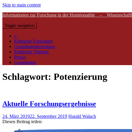
Skip to main content
Informationen zur Forschung in der Homöopathie – Wissenschaftli
Toggle navigation
⌂
Klinische Forschung
Grundlagenforschung
Politische Themen
Praxis
Grundlagen
Schlagwort:
Potenzierung
Aktuelle Forschungsergebnisse
24. März 2019
22. September 2019
Harald Walach
Diesen Beitrag teilen: