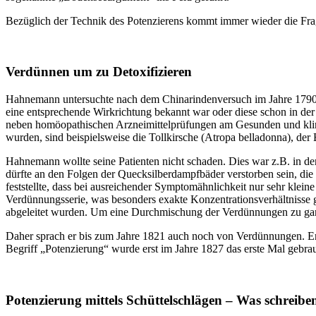
Bezüglich der Technik des Potenzierens kommt immer wieder die Frag
Verdünnen um zu Detoxifizieren
Hahnemann untersuchte nach dem Chinarindenversuch im Jahre 1790 vie
eine entsprechende Wirkrichtung bekannt war oder diese schon in der 
neben homöopathischen Arzneimittelprüfungen am Gesunden und klin
wurden, sind beispielsweise die Tollkirsche (Atropa belladonna), der
Hahnemann wollte seine Patienten nicht schaden. Dies war z.B. in de
dürfte an den Folgen der Quecksilberdampfbäder verstorben sein, die
feststellte, dass bei ausreichender Symptomähnlichkeit nur sehr klei
Verdünnungsserie, was besonders exakte Konzentrationsverhältnisse g
abgeleitet wurden. Um eine Durchmischung der Verdünnungen zu garant
Daher sprach er bis zum Jahre 1821 auch noch von Verdünnungen. Erst
Begriff „Potenzierung“ wurde erst im Jahre 1827 das erste Mal gebr
Potenzierung mittels Schüttelschlägen – Was schreibe