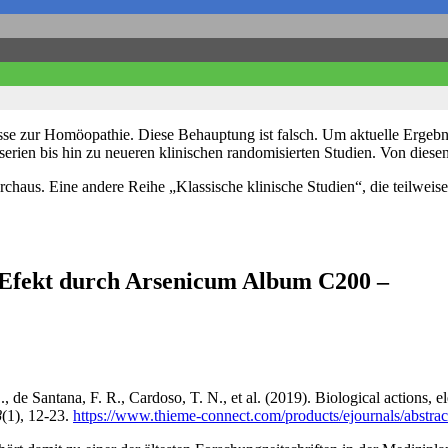
se zur Homöopathie. Diese Behauptung ist falsch. Um aktuelle Ergebnis
erien bis hin zu neueren klinischen randomisierten Studien. Von diesen 
durchaus. Eine andere Reihe „Klassische klinische Studien“, die teilw
 Efekt durch Arsenicum Album C200 –
 de Santana, F. R., Cardoso, T. N., et al. (2019). Biological actions, e
8
(1), 12-23.
https://www.thieme-connect.com/products/ejournals/abstr