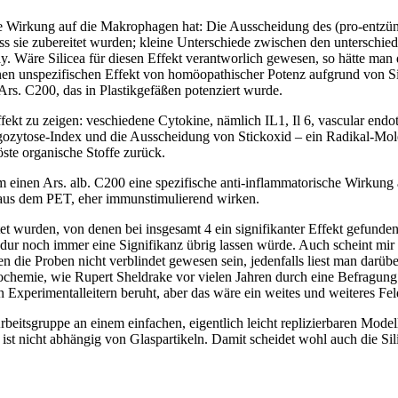
 Wirkung auf die Makrophagen hat: Die Ausscheidung des (pro-entzündl
sie zubereitet wurden; kleine Unterschiede zwischen den unterschiedlich
ay. Wäre Silicea für diesen Effekt verantworlich gewesen, so hätte man 
einen unspezifischen Effekt von homöopathischer Potenz aufgrund von S
s. C200, das in Plastikgefäßen potenziert wurde.
fekt zu zeigen: veschiedene Cytokine, nämlich IL1, Il 6, vascular end
gozytose-Index und die Ausscheidung von Stickoxid – ein Radikal-Mol
ste organische Stoffe zurück.
einen Ars. alb. C200 eine spezifische anti-inflammatorische Wirkung au
 aus dem PET, eher immunstimulierend wirken.
t wurden, von denen bei insgesamt 4 ein signifikanter Effekt gefunden w
edur noch immer eine Signifikanz übrig lassen würde. Auch scheint mir
n die Proben nicht verblindet gewesen sein, jedenfalls liest man darübe
chemie, wie Rupert Sheldrake vor vielen Jahren durch eine Befragung d
Experimentalleitern beruht, aber das wäre ein weites und weiteres Fel
beitsgruppe an einem einfachen, eigentlich leicht replizierbaren Model
t nicht abhängig von Glaspartikeln. Damit scheidet wohl auch die Sili