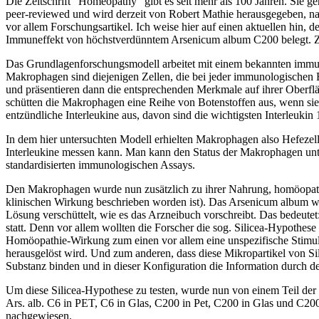
Die Zeitschrift “Homeopathy” gibt es seit mehr als 100 Jahren. Sie geh
peer-reviewed und wird derzeit von Robert Mathie herausgegeben, nac
vor allem Forschungsartikel. Ich weise hier auf einen aktuellen hin,
Immuneffekt von höchstverdünntem Arsenicum album C200 belegt. Zu
Das Grundlagenforschungsmodell arbeitet mit einem bekannten immuno
Makrophagen sind diejenigen Zellen, die bei jeder immunologischen Be
und präsentieren dann die entsprechenden Merkmale auf ihrer Oberfl
schütten die Makrophagen eine Reihe von Botenstoffen aus, wenn sie a
entzündliche Interleukine aus, davon sind die wichtigsten Interleukin 1
In dem hier untersuchten Modell erhielten Makrophagen also Hefezelle
Interleukine messen kann. Man kann den Status der Makrophagen unters
standardisierten immunologischen Assays.
Den Makrophagen wurde nun zusätzlich zu ihrer Nahrung, homöopathi
klinischen Wirkung beschrieben worden ist). Das Arsenicum album wur
Lösung verschüttelt, wie es das Arzneibuch vorschreibt. Das bedeut
statt. Denn vor allem wollten die Forscher die sog. Silicea-Hypothese
Homöopathie-Wirkung zum einen vor allem eine unspezifische Stimulie
herausgelöst wird. Und zum anderen, dass diese Mikropartikel von Si
Substanz binden und in dieser Konfiguration die Information durch d
Um diese Silicea-Hypothese zu testen, wurde nun von einem Teil der
Ars. alb. C6 in PET, C6 in Glas, C200 in Pet, C200 in Glas und C200 i
nachgewiesen.