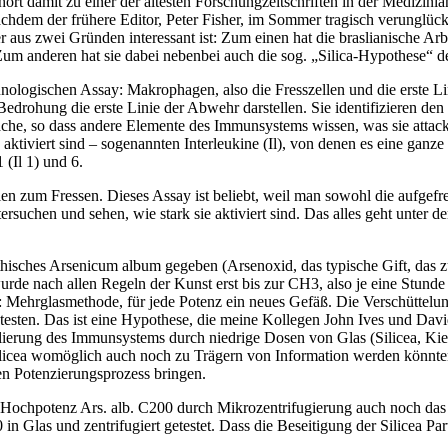
ört damit zu einer der ältesten Forschungzeitschriften in der Medizinla
hdem der frühere Editor, Peter Fisher, im Sommer tragisch verunglückt 
 der aus zwei Gründen interessant ist: Zum einen hat die braslianische
m anderen hat sie dabei nebenbei auch die sog. „Silica-Hypothese“ 
logischen Assay: Makrophagen, also die Fresszellen und die erste Li
drohung die erste Linie der Abwehr darstellen. Sie identifizieren den 
äche, so dass andere Elemente des Immunsystems wissen, was sie attac
ktiviert sind – sogenannten Interleukine (Il), von denen es eine ganze
 (Il 1) und 6.
n zum Fressen. Dieses Assay ist beliebt, weil man sowohl die aufgefre
uchen und sehen, wie stark sie aktiviert sind. Das alles geht unter d
sches Arsenicum album gegeben (Arsenoxid, das typische Gift, das zu
de nach allen Regeln der Kunst erst bis zur CH3, also je eine Stunde 
et: Mehrglasmethode, für jede Potenz ein neues Gefäß. Die Verschütte
 testen. Das ist eine Hypothese, die meine Kollegen John Ives und David
rung des Immunsystems durch niedrige Dosen von Glas (Silicea, Kiesel
licea womöglich auch noch zu Trägern von Information werden könnten,
en Potenzierungsprozess bringen.
 Hochpotenz Ars. alb. C200 durch Mikrozentrifugierung auch noch das 
n Glas und zentrifugiert getestet. Dass die Beseitigung der Silicea Par