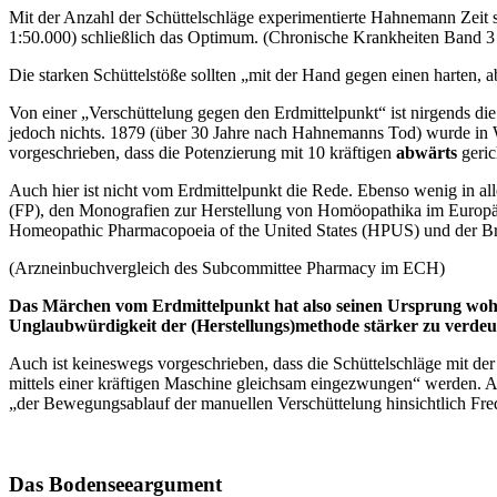
Mit der Anzahl der Schüttelschläge experimentierte Hahnemann Zeit 
1:50.000) schließlich das Optimum. (Chronische Krankheiten Band 3
Die starken Schüttelstöße sollten „mit der Hand gegen einen harten,
Von einer „Verschüttelung gegen den Erdmittelpunkt“ ist nirgends die 
jedoch nichts. 1879 (über 30 Jahre nach Hahnemanns Tod) wurde i
vorgeschrieben, dass die Potenzierung mit 10 kräftigen
abwärts
geric
Auch hier ist nicht vom Erdmittelpunkt die Rede. Ebenso wenig in 
(FP), den Monografien zur Herstellung von Homöopathika im Europä
Homeopathic Pharmacopoeia of the United States (HPUS) und der B
(Arzneinbuchvergleich des Subcommittee Pharmacy im ECH)
Das Märchen vom Erdmittelpunkt hat also seinen Ursprung wohl 
Unglaubwürdigkeit der (Herstellungs)methode stärker zu verdeu
Auch ist keineswegs vorgeschrieben, dass die Schüttelschläge mit d
mittels einer kräftigen Maschine gleichsam eingezwungen“ werden. 
„der Bewegungsablauf der manuellen Verschüttelung hinsichtlich Fre
Das Bodenseeargument