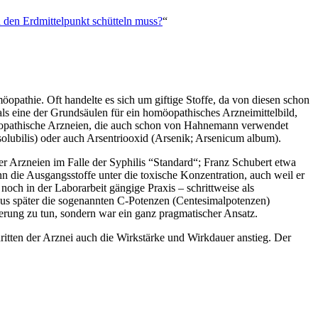
 den Erdmittelpunkt schütteln muss?
“
opathie. Oft handelte es sich um giftige Stoffe, da von diesen schon
als eine der Grundsäulen für ein homöopathisches Arzneimittelbild,
öopathische Arzneien, die auch schon von Hahnemann verwendet
solubilis) oder auch Arsentriooxid (Arsenik; Arsenicum album).
r Arzneien im Falle der Syphilis “Standard“; Franz Schubert etwa
 die Ausgangsstoffe unter die toxische Konzentration, auch weil er
och in der Laborarbeit gängige Praxis – schrittweise als
raus später die sogenannten C-Potenzen (Centesimalpotenzen)
erung zu tun, sondern war ein ganz pragmatischer Ansatz.
itten der Arznei auch die Wirkstärke und Wirkdauer anstieg. Der