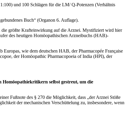
 1:100) und 100 Schlägen für die LM/ Q-Potenzen (Verhältnis
eingebundenes Buch“ (Organon 6. Auflage).
die größte Krafteinwirkung auf die Arznei. Mystifiziert wird hier
äufer des heutigen Homöopathischen Arzneibuchs (HAB)-
rhalb Europas, wie dem deutschen HAB, der Pharmacopée Française
copoe, der Homöopathic Pharmacopoeia of India (HPI), der
Homöopathiekritikern selbst gestreut, um die
iner Fußnote des § 270 die Möglichkeit, dass „der Arznei Stöße
lichkeit der mechanischen Verschüttelung zu, insbesondere, wenn