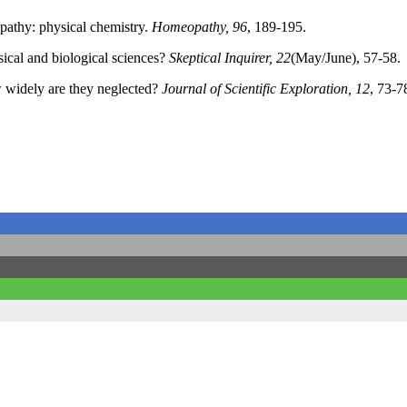
opathy: physical chemistry.
Homeopathy, 96
, 189-195.
sical and biological sciences?
Skeptical Inquirer, 22
(May/June), 57-58.
w widely are they neglected?
Journal of Scientific Exploration, 12
, 73-7