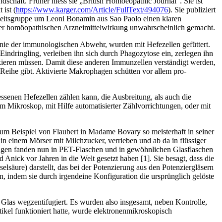
ndschaft. Früher hiess sie „British Homoeopathic Journal“. Sie ist
ist (
https://www.karger.com/Article/FullText/494076
). Sie publiziert
 Arbeitsgruppe um Leoni Bonamin aus Sao Paolo einen klaren
der homöopathischen Arzneimittelwirkung unwahrscheinlich gemacht.
nie der immunologischen Abwehr, wurden mit Hefezellen gefüttert.
Eindringling, verleiben ihn sich durch Phagozytose ein, zerlegen ihn
kieren müssen. Damit diese anderen Immunzellen verständigt werden,
 Reihe gibt. Aktivierte Makrophagen schütten vor allem pro-
ssenen Hefezellen zählen kann, die Ausbreitung, als auch die
em Mikroskop, mit Hilfe automatisierter Zählvorrichtungen, oder mit
m Beispiel von Flaubert in Madame Bovary so meisterhaft in seiner
in einem Mörser mit Milchzucker, verrieben und ab da in flüssiger
lungen fanden nun in PET-Flaschen und in gewöhnlichen Glasflaschen
 Anick vor Jahren in die Welt gesetzt haben [1]. Sie besagt, dass die
säure) darstellt, das bei der Potenzierung aus den Potenziergläsern
 indem sie durch irgendeine Konfiguration die ursprünglich gelöste
Glas wegzentifugiert. Es wurden also insgesamt, neben Kontrolle,
tikel funktioniert hatte, wurde elektronenmikroskopisch