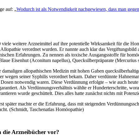
e auf: „
Wodurch ist als Notwendigkeit nachgewiesen, dass man gegen
le weitere Arzneimittel auf ihre potentielle Wirksamkeit für die Homö
Allopathie verordnet wurden. Er nannte auch klar das Vergiftungsbild 
ischen Erfahrungen. Zu nennen als toxische Ausgangsstoffe für hom
 Blaue Eisenhut (Aconitum napellus), Quecksilberpräparate (Mercurius 
r damaligen allopathischen Medizin mit hohen Gaben quecksilberhaltige
 er wegen seiner Syphilis verordnet bekam. Daher verdünnte Hahnemann
ne Dosen notwendig waren. Diese Verdünnung erfolgte – wie auch heute n
arantiert. Als Verdünnungsverhältnis wählte er Hunderterschritte, wo
ieren wurde geschüttelt. Dies alles hatte zunächst nichts mit Potenzi
 später machte er die Erfahrung, dass mit steigenden Verdünnungsschr
aucht. (Schmidt, Taschenatlas Homöopathie)
n die Arzneibücher vor?