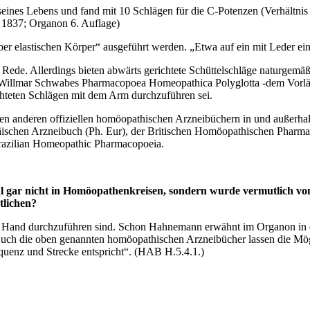
seines Lebens und fand mit 10 Schlägen für die C-Potenzen (Verhältnis
 1837; Organon 6. Auflage)
 aber elastischen Körper“ ausgeführt werden. „Etwa auf ein mit Leder 
Rede. Allerdings bieten abwärts gerichtete Schüttelschläge naturgemäß 
n Willmar Schwabes Pharmacopoea Homeopathica Polyglotta -dem Vorl
hteten Schlägen mit dem Arm durchzuführen sei.
allen anderen offiziellen homöopathischen Arzneibüchern in und auße
ischen Arzneibuch (Ph. Eur), der Britischen Homöopathischen Pharma
razilian Homeopathic Pharmacopoeia.
gar nicht in Homöopathenkreisen, sondern wurde vermutlich von 
tlichen?
er Hand durchzuführen sind. Schon Hahnemann erwähnt im Organon in e
Auch die oben genannten homöopathischen Arzneibücher lassen die Mög
quenz und Strecke entspricht“. (HAB H.5.4.1.)