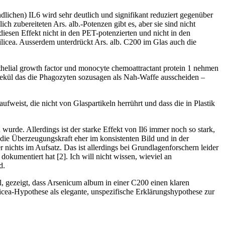
ichen) IL6 wird sehr deutlich und signifikant reduziert gegenüber
 zubereiteten Ars. alb.-Potenzen gibt es, aber sie sind nicht
diesen Effekt nicht in den PET-potenzierten und nicht in den
ilicea. Ausserdem unterdrückt Ars. alb. C200 im Glas auch die
othelial growth factor und monocyte chemoattractant protein 1 nehmen
ekül das die Phagozyten sozusagen als Nah-Waffe ausscheiden –
fweist, die nicht von Glaspartikeln herrührt und dass die in Plastik
urde. Allerdings ist der starke Effekt von Il6 immer noch so stark,
 die Überzeugungskraft eher im konsistenten Bild und in der
r nichts im Aufsatz. Das ist allerdings bei Grundlagenforschern leider
okumentiert hat [2]. Ich will nicht wissen, wieviel an
d.
l, gezeigt, dass Arsenicum album in einer C200 einen klaren
cea-Hypothese als elegante, unspezifische Erklärungshypothese zur