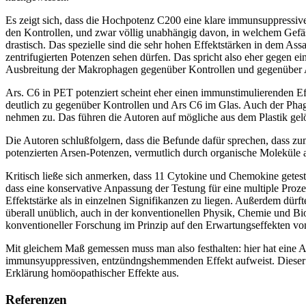
Es zeigt sich, dass die Hochpotenz C200 eine klare immunsuppressive
den Kontrollen, und zwar völlig unabhängig davon, in welchem Gefäss 
drastisch. Das spezielle sind die sehr hohen Effektstärken in dem Ass
zentrifugierten Potenzen sehen dürfen. Das spricht also eher gegen 
Ausbreitung der Makrophagen gegenüber Kontrollen und gegenüber Ar
Ars. C6 in PET potenziert scheint eher einen immunstimulierenden Ef
deutlich zu gegenüber Kontrollen und Ars C6 im Glas. Auch der Pha
nehmen zu. Das führen die Autoren auf mögliche aus dem Plastik gelö
Die Autoren schlußfolgern, dass die Befunde dafür sprechen, dass zum 
potenzierten Arsen-Potenzen, vermutlich durch organische Moleküle
Kritisch ließe sich anmerken, dass 11 Cytokine und Chemokine geteste
dass eine konservative Anpassung der Testung für eine multiple Proz
Effektstärke als in einzelnen Signifikanzen zu liegen. Außerdem dürfte
überall unüblich, auch in der konventionellen Physik, Chemie und Bio
konventioneller Forschung im Prinzip auf den Erwartungseffekten von 
Mit gleichem Maß gemessen muss man also festhalten: hier hat eine Ar
immunsyuppressiven, entzündngshemmenden Effekt aufweist. Dieser is
Erklärung homöopathischer Effekte aus.
Referenzen