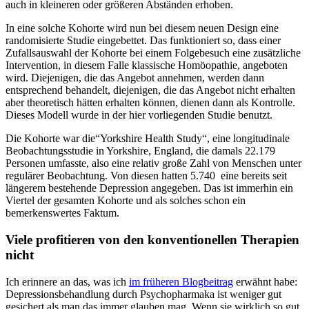
auch in kleineren oder größeren Abständen erhoben.
In eine solche Kohorte wird nun bei diesem neuen Design eine
randomisierte Studie eingebettet. Das funktioniert so, dass einer
Zufallsauswahl der Kohorte bei einem Folgebesuch eine zusätzliche
Intervention, in diesem Falle klassische Homöopathie, angeboten
wird. Diejenigen, die das Angebot annehmen, werden dann
entsprechend behandelt, diejenigen, die das Angebot nicht erhalten
aber theoretisch hätten erhalten können, dienen dann als Kontrolle.
Dieses Modell wurde in der hier vorliegenden Studie benutzt.
Die Kohorte war die“Yorkshire Health Study“, eine longitudinale
Beobachtungsstudie in Yorkshire, England, die damals 22.179
Personen umfasste, also eine relativ große Zahl von Menschen unter
regulärer Beobachtung. Von diesen hatten 5.740 eine bereits seit
längerem bestehende Depression angegeben. Das ist immerhin ein
Viertel der gesamten Kohorte und als solches schon ein
bemerkenswertes Faktum.
Viele profitieren von den konventionellen Therapien
nicht
Ich erinnere an das, was ich
im früheren Blogbeitrag
erwähnt habe:
Depressionsbehandlung durch Psychopharmaka ist weniger gut
gesichert als man das immer glauben mag. Wenn sie wirklich so gut,