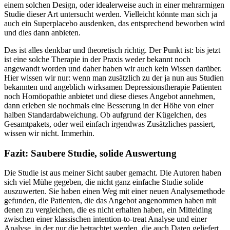
einem solchen Design, oder idealerweise auch in einer mehrarmigen
Studie dieser Art untersucht werden. Vielleicht könnte man sich ja
auch ein Superplacebo ausdenken, das entsprechend beworben wird
und dies dann anbieten.
Das ist alles denkbar und theoretisch richtig. Der Punkt ist: bis jetzt
ist eine solche Therapie in der Praxis weder bekannt noch
angewandt worden und daher haben wir auch kein Wissen darüber.
Hier wissen wir nur: wenn man zusätzlich zu der ja nun aus Studien
bekannten und angeblich wirksamen Depressionstherapie Patienten
noch Homöopathie anbietet und diese dieses Angebot annehmen,
dann erleben sie nochmals eine Besserung in der Höhe von einer
halben Standardabweichung. Ob aufgrund der Kügelchen, des
Gesamtpakets, oder weil einfach irgendwas Zusätzliches passiert,
wissen wir nicht. Immerhin.
Fazit: Saubere Studie, solide Auswertung
Die Studie ist aus meiner Sicht sauber gemacht. Die Autoren haben
sich viel Mühe gegeben, die nicht ganz einfache Studie solide
auszuwerten. Sie haben einen Weg mit einer neuen Analysemethode
gefunden, die Patienten, die das Angebot angenommen haben mit
denen zu vergleichen, die es nicht erhalten haben, ein Mittelding
zwischen einer klassischen intention-to-treat Analyse und einer
Analyse, in der nur die betrachtet werden, die auch Daten geliefert