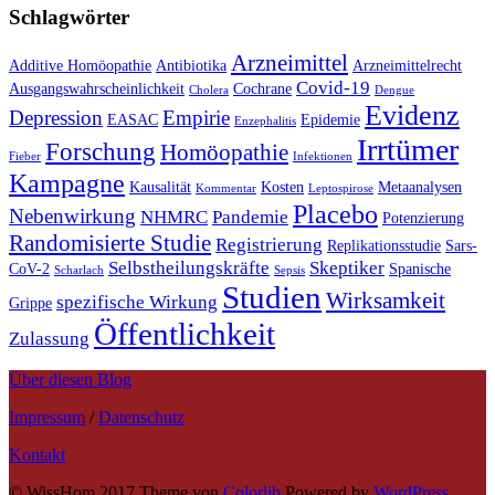
Schlagwörter
Arzneimittel
Additive Homöopathie
Antibiotika
Arzneimittelrecht
Covid-19
Ausgangswahrscheinlichkeit
Cochrane
Cholera
Dengue
Evidenz
Depression
Empirie
EASAC
Epidemie
Enzephalitis
Irrtümer
Forschung
Homöopathie
Fieber
Infektionen
Kampagne
Kausalität
Kosten
Metaanalysen
Kommentar
Leptospirose
Placebo
Nebenwirkung
NHMRC
Pandemie
Potenzierung
Randomisierte Studie
Registrierung
Replikationsstudie
Sars-
Selbstheilungskräfte
Skeptiker
CoV-2
Spanische
Scharlach
Sepsis
Studien
Wirksamkeit
spezifische Wirkung
Grippe
Öffentlichkeit
Zulassung
Über diesen Blog
Impressum
/
Datenschutz
Kontakt
© WissHom 2017 Theme von
Colorlib
Powered by
WordPress