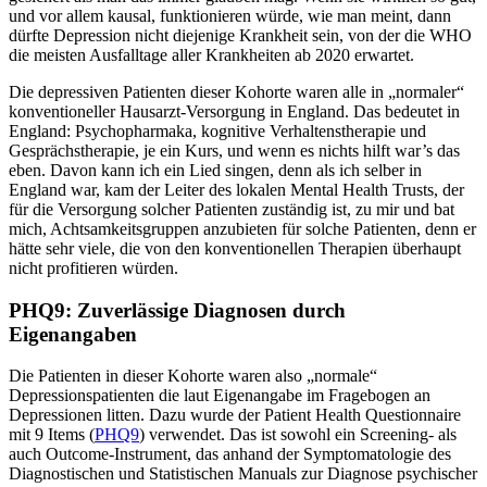
und vor allem kausal, funktionieren würde, wie man meint, dann
dürfte Depression nicht diejenige Krankheit sein, von der die WHO
die meisten Ausfalltage aller Krankheiten ab 2020 erwartet.
Die depressiven Patienten dieser Kohorte waren alle in „normaler“
konventioneller Hausarzt-Versorgung in England. Das bedeutet in
England: Psychopharmaka, kognitive Verhaltenstherapie und
Gesprächstherapie, je ein Kurs, und wenn es nichts hilft war’s das
eben. Davon kann ich ein Lied singen, denn als ich selber in
England war, kam der Leiter des lokalen Mental Health Trusts, der
für die Versorgung solcher Patienten zuständig ist, zu mir und bat
mich, Achtsamkeitsgruppen anzubieten für solche Patienten, denn er
hätte sehr viele, die von den konventionellen Therapien überhaupt
nicht profitieren würden.
PHQ9: Zuverlässige Diagnosen durch
Eigenangaben
Die Patienten in dieser Kohorte waren also „normale“
Depressionspatienten die laut Eigenangabe im Fragebogen an
Depressionen litten. Dazu wurde der Patient Health Questionnaire
mit 9 Items (
PHQ9
) verwendet. Das ist sowohl ein Screening- als
auch Outcome-Instrument, das anhand der Symptomatologie des
Diagnostischen und Statistischen Manuals zur Diagnose psychischer