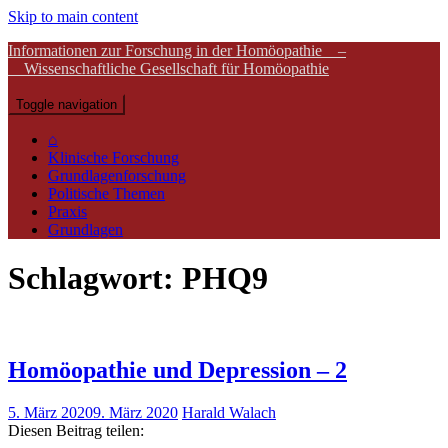
Skip to main content
Informationen zur Forschung in der Homöopathie –
Wissenschaftliche Gesellschaft für Homöopathie
Toggle navigation
⌂
Klinische Forschung
Grundlagenforschung
Politische Themen
Praxis
Grundlagen
Schlagwort:
PHQ9
Homöopathie und Depression – 2
5. März 2020
9. März 2020
Harald Walach
Diesen Beitrag teilen: