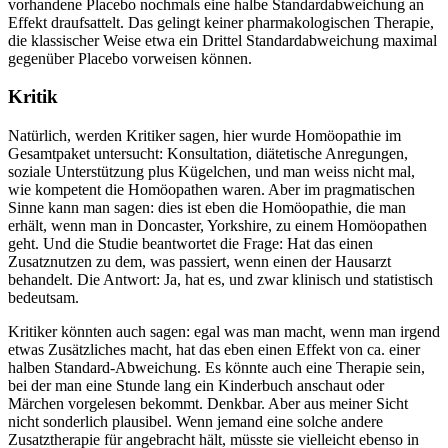
vorhandene Placebo nochmals eine halbe Standardabweichung an
Effekt draufsattelt. Das gelingt keiner pharmakologischen Therapie,
die klassischer Weise etwa ein Drittel Standardabweichung maximal
gegenüber Placebo vorweisen können.
Kritik
Natürlich, werden Kritiker sagen, hier wurde Homöopathie im
Gesamtpaket untersucht: Konsultation, diätetische Anregungen,
soziale Unterstützung plus Kügelchen, und man weiss nicht mal,
wie kompetent die Homöopathen waren. Aber im pragmatischen
Sinne kann man sagen: dies ist eben die Homöopathie, die man
erhält, wenn man in Doncaster, Yorkshire, zu einem Homöopathen
geht. Und die Studie beantwortet die Frage: Hat das einen
Zusatznutzen zu dem, was passiert, wenn einen der Hausarzt
behandelt. Die Antwort: Ja, hat es, und zwar klinisch und statistisch
bedeutsam.
Kritiker könnten auch sagen: egal was man macht, wenn man irgend
etwas Zusätzliches macht, hat das eben einen Effekt von ca. einer
halben Standard-Abweichung. Es könnte auch eine Therapie sein,
bei der man eine Stunde lang ein Kinderbuch anschaut oder
Märchen vorgelesen bekommt. Denkbar. Aber aus meiner Sicht
nicht sonderlich plausibel. Wenn jemand eine solche andere
Zusatztherapie für angebracht hält, müsste sie vielleicht ebenso in