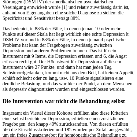
Störungen (DSM IV) der amerikanischen psychiatrischen
Vereinigung entwickelt wurde [1] und relativ zuverlässig darin ist,
anhand von Eigenangaben eine solche Diagnose zu stellen; die
Spezifizität und Sensitivität beträgt 88%.
Das bedeutet, in 88% der Fälle, in denen jeman 10 oder mehr
Punkte auf dieser Skala hat liegt wirklich eine echte Depression lt.
DSM IV vor und in 88% der Fälle, in denen jemand psychische
Probleme hat kann der Fragebogen zuverlässig zwischen
Depression und anderen Problemen trennen. Das ist für ein
Instrument mit 9 Items, die Depression erfassen und 6, die Angst
erfassen recht gut. Der Höchstwert für Depression auf diesem
Instrument wäre 27 Punkte, und dann hat man jeden Tag
Selbstmordgedanken, kommt nicht aus dem Bett, hat keinen Appetit,
schläft schlecht oder zu lang, usw. 10 Punkte signalisieren eine
deutliche Belastung, und das war hier der Punkt, an dem Menschen
als depressiv diagnostiziert wurden und eingeschlossen wurden.
Die Intervention war nicht die Behandlung selbst
Insgesamt ein Viertel dieser Kohorte erfüllten also diese Kriterien
einer selbst berichteten Depression, erhielten einen zusätzlichen
Fragebogen, den knapp 40% zurücksandten. Von diesen erfüllten
566 die Einschlusskriterien und 185 wurden per Zufall ausgewählt,
um ein freies Zusatzangebot für homöopathische Behandlung zu