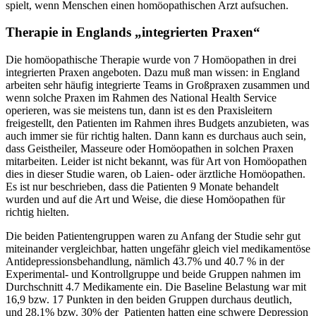
spielt, wenn Menschen einen homöopathischen Arzt aufsuchen.
Therapie in Englands „integrierten Praxen“
Die homöopathische Therapie wurde von 7 Homöopathen in drei
integrierten Praxen angeboten. Dazu muß man wissen: in England
arbeiten sehr häufig integrierte Teams in Großpraxen zusammen und
wenn solche Praxen im Rahmen des National Health Service
operieren, was sie meistens tun, dann ist es den Praxisleitern
freigestellt, den Patienten im Rahmen ihres Budgets anzubieten, was
auch immer sie für richtig halten. Dann kann es durchaus auch sein,
dass Geistheiler, Masseure oder Homöopathen in solchen Praxen
mitarbeiten. Leider ist nicht bekannt, was für Art von Homöopathen
dies in dieser Studie waren, ob Laien- oder ärztliche Homöopathen.
Es ist nur beschrieben, dass die Patienten 9 Monate behandelt
wurden und auf die Art und Weise, die diese Homöopathen für
richtig hielten.
Die beiden Patientengruppen waren zu Anfang der Studie sehr gut
miteinander vergleichbar, hatten ungefähr gleich viel medikamentöse
Antidepressionsbehandlung, nämlich 43.7% und 40.7 % in der
Experimental- und Kontrollgruppe und beide Gruppen nahmen im
Durchschnitt 4.7 Medikamente ein. Die Baseline Belastung war mit
16,9 bzw. 17 Punkten in den beiden Gruppen durchaus deutlich,
und 28.1% bzw. 30% der Patienten hatten eine schwere Depression