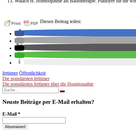
Walach H. Homöopathie als Basistherapie. Plädoyer für die wis
Diesen Beitrag teilen:
Irrtümer
Öffentlichkeit
Beitragsnavigation
Die populärsten Irrtümer
Die populärsten Irrtümer über die Homöopathie
Suche
nach:
Neuste Beiträge per E-Mail erhalten?
E-Mail
*