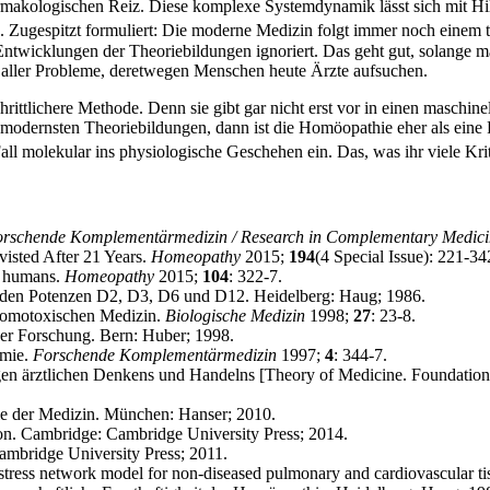
armakologischen Reiz. Diese komplexe Systemdynamik lässt sich mit H
. Zugespitzt formuliert: Die moderne Medizin folgt immer noch einem 
Entwicklungen der Theoriebildungen ignoriert. Das geht gut, solange 
 aller Probleme, deretwegen Menschen heute Ärzte aufsuchen.
chrittlichere Methode. Denn sie gibt gar nicht erst vor in einen maschine
modernsten Theoriebildungen, dann ist die Homöopathie eher als eine 
 Fall molekular ins physiologische Geschehen ein. Das, was ihr viele K
rschende Komplementärmedizin / Research in Complementary Medici
visted After 21 Years.
Homeopathy
2015;
194
(4 Special Issue): 221-34
in humans.
Homeopathy
2015;
104
: 322-7.
 den Potenzen D2, D3, D6 und D12. Heidelberg: Haug; 1986.
homotoxischen Medizin.
Biologische Medizin
1998;
27
: 23-8.
ver Forschung. Bern: Huber; 1998.
omie.
Forschende Komplementärmedizin
1997;
4
: 344-7.
n ärztlichen Denkens und Handelns [Theory of Medicine. Foundation
ie der Medizin. München: Hanser; 2010.
on. Cambridge: Cambridge University Press; 2014.
mbridge University Press; 2011.
stress network model for non-diseased pulmonary and cardiovascular ti