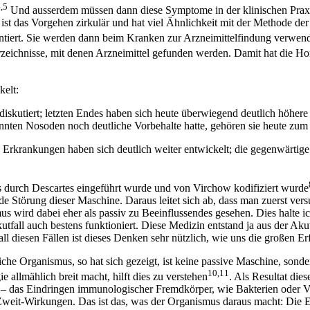
,5
Und ausserdem müssen dann diese Symptome in der klinischen Praxis 
 ist das Vorgehen zirkulär und hat viel Ähnlichkeit mit der Methode de
iert. Sie werden dann beim Kranken zur Arzneimittelfindung verwende
erzeichnisse, mit denen Arzneimittel gefunden werden. Damit hat die Ho
kelt:
skutiert; letzten Endes haben sich heute überwiegend deutlich höher
 Nosoden noch deutliche Vorbehalte hatte, gehören sie heute zum gu
rkrankungen haben sich deutlich weiter entwickelt; die gegenwärtige Vi
s durch Descartes eingeführt wurde und von Virchow kodifiziert wurde
nde Störung dieser Maschine. Daraus leitet sich ab, dass man zuerst ve
 wird dabei eher als passiv zu Beeinflussendes gesehen. Dies halte ich
utfall auch bestens funktioniert. Diese Medizin entstand ja aus der A
ll diesen Fällen ist dieses Denken sehr nützlich, wie uns die großen Er
iche Organismus, so hat sich gezeigt, ist keine passive Maschine, sond
10,11
e allmählich breit macht, hilft dies zu verstehen
. Als Resultat die
ze – das Eindringen immunologischer Fremdkörper, wie Bakterien oder 
 Zweit-Wirkungen. Das ist das, was der Organismus daraus macht: Die 