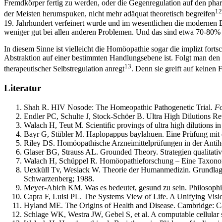
Fremdkörper fertig zu werden, oder die Gegenregulation auf den ph
12
der Meisten herumspuken, nicht mehr adäquat theoretisch begreifen
19. Jahrhundert verfeinert wurde und im wesentlichen die modernen 
weniger gut bei allen anderen Problemen. Und das sind etwa 70-80%
In diesem Sinne ist vielleicht die Homöopathie sogar die implizt forts
Abstraktion auf einer bestimmten Handlungsebene ist. Folgt man den 
13
therapeutischer Selbstregulation anregt
. Denn sie greift auf keinen
Literatur
Shah R. HIV Nosode: The Homeopathic Pathogenetic Trial.
Fo
Endler PC, Schulte J, Stock-Schöer B. Ultra High Dilutions Re
Walach H, Teut M. Scientific provings of ultra high dilutions 
Bayr G, Stübler M. Haplopappus baylahuen. Eine Prüfung mit
Riley DS. Homöopathische Arzneimittelprüfungen in der Anti
Glaser BG, Strauss AL. Grounded Theory. Strategien qualitati
Walach H, Schüppel R. Homöopathieforschung – Eine Taxon
Uexküll Tv, Wesiack W. Theorie der Humanmedizin. Grundlage
Schwarzenberg; 1988.
Meyer-Abich KM. Was es bedeutet, gesund zu sein. Philosoph
Capra F, Luisi PL. The Systems View of Life. A Unifying Visi
Hyland ME. The Origins of Health and Disease. Cambridge: Ca
Schlage WK, Westra JW, Gebel S, et al. A computable cellular 