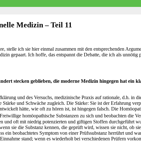
elle Medizin – Teil 11
re, stelle ich sie hier einmal zusammen mit den entsprechenden Argum
zin gepaart. Ich hoffe, das entspannt die Debatte, die ich als unnötig
ndert stecken geblieben, die moderne Medizin hingegen hat ein kl
klärung und des Versuchs, medizinische Praxis auf rationale, d.h. in di
 Stärke und Schwäche zugleich. Die Stärke: Sie ist der Erfahrung verpf
entwickelt hätte, wie oft zu hören ist, ist hingegen falsch. Die Homöop
reiwillige homöopathische Substanzen zu sich und beobachten die Ve
und oft mit niedrig potenzierten und giftigen Stoffen durchgeführt wu
enn sie die Substanz kennen, die geprüft wird, wissen sie nicht, ob sie
ass ein beobachtetes Symptom von einer Prüfssubstanz herrührt und w
 zur Einnahme stand; wenn es wiederholt bei verschiedenen Prüfern vork