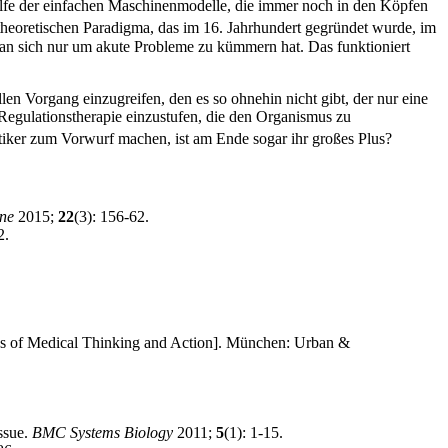
ilfe der einfachen Maschinenmodelle, die immer noch in den Köpfen
theoretischen Paradigma, das im 16. Jahrhundert gegründet wurde, im
man sich nur um akute Probleme zu kümmern hat. Das funktioniert
llen Vorgang einzugreifen, den es so ohnehin nicht gibt, der nur eine
Regulationstherapie einzustufen, die den Organismus zu
ritiker zum Vorwurf machen, ist am Ende sogar ihr großes Plus?
ne
2015;
22
(3): 156-62.
2.
s of Medical Thinking and Action]. München: Urban &
ssue.
BMC Systems Biology
2011;
5
(1): 1-15.