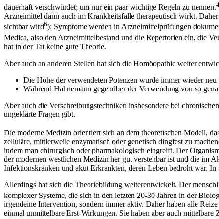
4
dauerhaft verschwindet; um nur ein paar wichtige Regeln zu nennen.
Arzneimittel dann auch im Krankheitsfalle therapeutisch wirkt. Daher
6
sichtbar wird
): Symptome werden in Arzneimittelprüfungen dokument
Medica, also den Arzneimittelbestand und die Repertorien ein, die V
hat in der Tat keine gute Theorie.
Aber auch an anderen Stellen hat sich die Homöopathie weiter entwic
Die Höhe der verwendeten Potenzen wurde immer wieder neu di
Während Hahnemann gegenüber der Verwendung von so genannten
Aber auch die Verschreibungstechniken insbesondere bei chronischen E
ungeklärte Fragen gibt.
Die moderne Medizin orientiert sich an dem theoretischen Modell, da
zelluläre, mittlerweile enzymatisch oder genetisch dingfest zu mache
indem man chirurgisch oder pharmakologisch eingreift. Der Organismus
der modernen westlichen Medizin her gut verstehbar ist und die im Ak
Infektionskranken und akut Erkrankten, deren Leben bedroht war. In a
Allerdings hat sich die Theoriebildung weiterentwickelt. Der menschl
komplexer Systeme, die sich in den letzten 20-30 Jahren in der Biologi
irgendeine Intervention, sondern immer aktiv. Daher haben alle Rei
einmal unmittelbare Erst-Wirkungen. Sie haben aber auch mittelbare