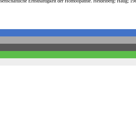
senschaftliche Ernsthaftigkeit der Homöopathie. Heidelberg: Haug; 19