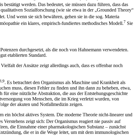
bestätigt werden. Das bedeutet, sie müssen dazu führen, dass das
r qualitativen Sozialforschung (wie sie etwa in der „Grounded Theory“
t. Und wenn sie sich bewähren, gehen sie in die sog. Materia
7
möopathie ein klares, empirisch-fundiertes methodisches Modell.
Sie
e Potenzen durchgesetzt, als die noch von Hahnemann verwendeten.
t etablierten Standard.
elfalt der Ansätze zeigt allerdings auch, dass es offenbar noch
8,9
. Es betrachtet den Organismus als Maschine und Krankheit als
rsuchen muss, diesen Fehler zu finden und ihn dann zu beheben, etwa,
 für eine nützliche Abstraktion, die aus der Entstehungsgeschichte
kutversorgung von Menschen, die im Krieg verletzt wurden, von
folge der akuten und Notfallmedizin zeigen.
ern ein höchst aktives System. Die moderne Theorie nicht-linearer und
ses Verstehens zeigt sich: Der Organismus reagiert nie passiv auf
Viren, die Einnahme einer pharmakologischen Substanz – zunächst
Entzündung, die er in die Wege leitet, um mit dem immunologischen