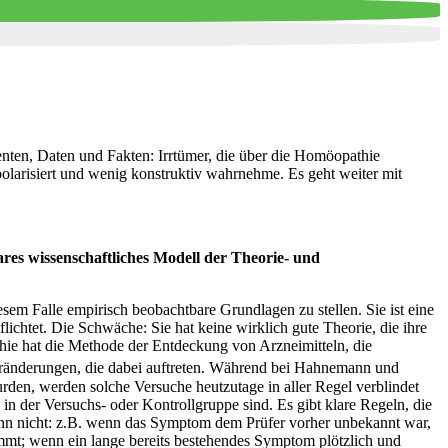
enten, Daten und Fakten: Irrtümer, die über die Homöopathie
 polarisiert und wenig konstruktiv wahrnehme. Es geht weiter mit
ares wissenschaftliches Modell der Theorie- und
esem Falle empirisch beobachtbare Grundlagen zu stellen. Sie ist eine
lichtet. Die Schwäche: Sie hat keine wirklich gute Theorie, die ihre
athie hat die Methode der Entdeckung von Arzneimitteln, die
ränderungen, die dabei auftreten. Während bei Hahnemann und
rden, werden solche Versuche heutzutage in aller Regel verblindet
 in der Versuchs- oder Kontrollgruppe sind. Es gibt klare Regeln, die
ann nicht: z.B. wenn das Symptom dem Prüfer vorher unbekannt war,
ommt; wenn ein lange bereits bestehendes Symptom plötzlich und