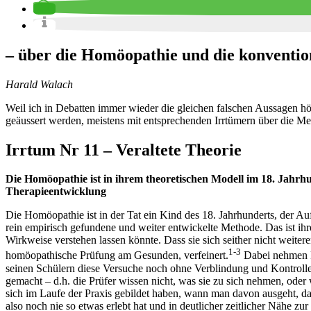
– über die Homöopathie und die konvention
Harald Walach
Weil ich in Debatten immer wieder die gleichen falschen Aussagen hö
geäussert werden, meistens mit entsprechenden Irrtümern über die Medi
Irrtum Nr 11 – Veraltete Theorie
Die Homöopathie ist in ihrem theoretischen Modell im 18. Jahrhu
Therapieentwicklung
Die Homöopathie ist in der Tat ein Kind des 18. Jahrhunderts, der Auf
rein empirisch gefundene und weiter entwickelte Methode. Das ist ihre
Wirkweise verstehen lassen könnte. Dass sie sich seither nicht weiter
1-3
homöopathische Prüfung am Gesunden, verfeinert.
Dabei nehmen F
seinen Schülern diese Versuche noch ohne Verblindung und Kontrollen 
gemacht – d.h. die Prüfer wissen nicht, was sie zu sich nehmen, oder w
sich im Laufe der Praxis gebildet haben, wann man davon ausgeht, d
also noch nie so etwas erlebt hat und in deutlicher zeitlicher Nähe