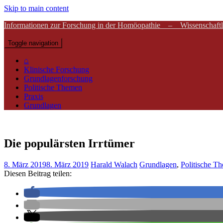
Skip to main content
Informationen zur Forschung in der Homöopathie – Wissenschaftli
Toggle navigation
⌂
Klinische Forschung
Grundlagenforschung
Politische Themen
Praxis
Grundlagen
Die populärsten Irrtümer
8. März 2019
8. März 2019
Harald Walach
Grundlagen
,
Politische T
Diesen Beitrag teilen: