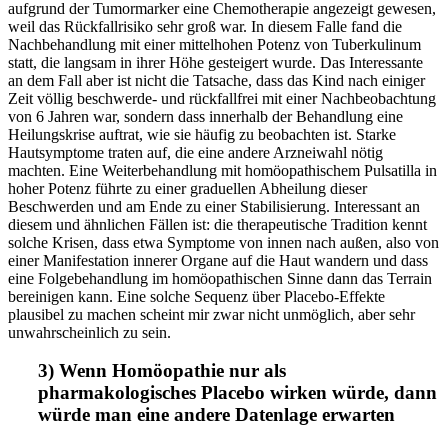
aufgrund der Tumormarker eine Chemotherapie angezeigt gewesen,
weil das Rückfallrisiko sehr groß war. In diesem Falle fand die
Nachbehandlung mit einer mittelhohen Potenz von Tuberkulinum
statt, die langsam in ihrer Höhe gesteigert wurde. Das Interessante
an dem Fall aber ist nicht die Tatsache, dass das Kind nach einiger
Zeit völlig beschwerde- und rückfallfrei mit einer Nachbeobachtung
von 6 Jahren war, sondern dass innerhalb der Behandlung eine
Heilungskrise auftrat, wie sie häufig zu beobachten ist. Starke
Hautsymptome traten auf, die eine andere Arzneiwahl nötig
machten. Eine Weiterbehandlung mit homöopathischem Pulsatilla in
hoher Potenz führte zu einer graduellen Abheilung dieser
Beschwerden und am Ende zu einer Stabilisierung. Interessant an
diesem und ähnlichen Fällen ist: die therapeutische Tradition kennt
solche Krisen, dass etwa Symptome von innen nach außen, also von
einer Manifestation innerer Organe auf die Haut wandern und dass
eine Folgebehandlung im homöopathischen Sinne dann das Terrain
bereinigen kann. Eine solche Sequenz über Placebo-Effekte
plausibel zu machen scheint mir zwar nicht unmöglich, aber sehr
unwahrscheinlich zu sein.
3) Wenn Homöopathie nur als
pharmakologisches Placebo wirken würde, dann
würde man eine andere Datenlage erwarten