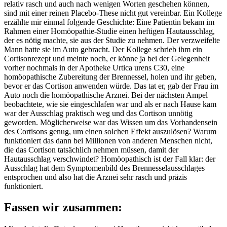
relativ rasch und auch nach wenigen Worten geschehen können,
sind mit einer reinen Placebo-These nicht gut vereinbar. Ein Kollege
erzählte mir einmal folgende Geschichte: Eine Patientin bekam im
Rahmen einer Homöopathie-Studie einen heftigen Hautausschlag,
der es nötig machte, sie aus der Studie zu nehmen. Der verzweifelte
Mann hatte sie im Auto gebracht. Der Kollege schrieb ihm ein
Cortisonrezept und meinte noch, er könne ja bei der Gelegenheit
vorher nochmals in der Apotheke Urtica urens C30, eine
homöopathische Zubereitung der Brennessel, holen und ihr geben,
bevor er das Cortison anwenden würde. Das tat er, gab der Frau im
Auto noch die homöopathische Arznei. Bei der nächsten Ampel
beobachtete, wie sie eingeschlafen war und als er nach Hause kam
war der Ausschlag praktisch weg und das Cortison unnötig
geworden. Möglicherweise war das Wissen um das Vorhandensein
des Cortisons genug, um einen solchen Effekt auszulösen? Warum
funktioniert das dann bei Millionen von anderen Menschen nicht,
die das Cortison tatsächlich nehmen müssen, damit der
Hautausschlag verschwindet? Homöopathisch ist der Fall klar: der
Ausschlag hat dem Symptomenbild des Brennesselausschlages
entsprochen und also hat die Arznei sehr rasch und präzis
funktioniert.
Fassen wir zusammen: