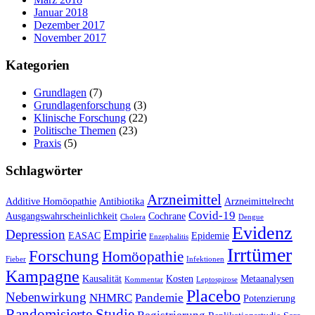
Januar 2018
Dezember 2017
November 2017
Kategorien
Grundlagen
(7)
Grundlagenforschung
(3)
Klinische Forschung
(22)
Politische Themen
(23)
Praxis
(5)
Schlagwörter
Arzneimittel
Additive Homöopathie
Antibiotika
Arzneimittelrecht
Covid-19
Ausgangswahrscheinlichkeit
Cochrane
Cholera
Dengue
Evidenz
Depression
Empirie
EASAC
Epidemie
Enzephalitis
Irrtümer
Forschung
Homöopathie
Fieber
Infektionen
Kampagne
Kausalität
Kosten
Metaanalysen
Kommentar
Leptospirose
Placebo
Nebenwirkung
NHMRC
Pandemie
Potenzierung
Randomisierte Studie