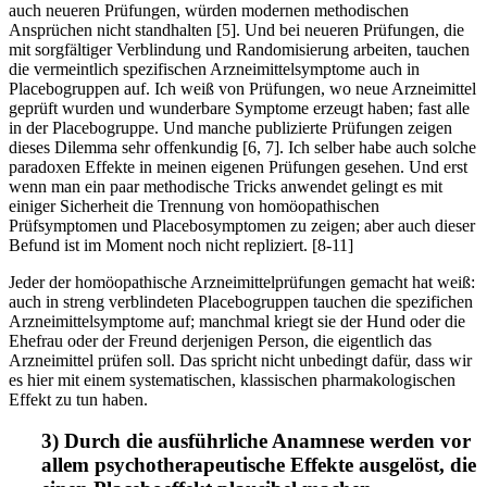
auch neueren Prüfungen, würden modernen methodischen
Ansprüchen nicht standhalten [5]. Und bei neueren Prüfungen, die
mit sorgfältiger Verblindung und Randomisierung arbeiten, tauchen
die vermeintlich spezifischen Arzneimittelsymptome auch in
Placebogruppen auf. Ich weiß von Prüfungen, wo neue Arzneimittel
geprüft wurden und wunderbare Symptome erzeugt haben; fast alle
in der Placebogruppe. Und manche publizierte Prüfungen zeigen
dieses Dilemma sehr offenkundig [6, 7]. Ich selber habe auch solche
paradoxen Effekte in meinen eigenen Prüfungen gesehen. Und erst
wenn man ein paar methodische Tricks anwendet gelingt es mit
einiger Sicherheit die Trennung von homöopathischen
Prüfsymptomen und Placebosymptomen zu zeigen; aber auch dieser
Befund ist im Moment noch nicht repliziert. [8-11]
Jeder der homöopathische Arzneimittelprüfungen gemacht hat weiß:
auch in streng verblindeten Placebogruppen tauchen die spezifichen
Arzneimittelsymptome auf; manchmal kriegt sie der Hund oder die
Ehefrau oder der Freund derjenigen Person, die eigentlich das
Arzneimittel prüfen soll. Das spricht nicht unbedingt dafür, dass wir
es hier mit einem systematischen, klassischen pharmakologischen
Effekt zu tun haben.
3) Durch die ausführliche Anamnese werden vor
allem psychotherapeutische Effekte ausgelöst, die