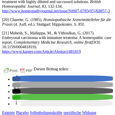
treatment with highly diluted and succussed solutions.
British
Homoeopathic Journal, 83
, 132-134.
http://www.homeopathyjournal.net/issue/S0007-0785(05)X8857-3
[20] Charette, G. (1985).
Homöopathische Arzneimittellehre für die
Praxis
(4. Aufl. ed.). Stuttgart: Hippokrates. S. 85f.
[21] Mahesh, S., Mallappa, M., & Vithoulkas, G. (2017).
Embryonal carcinoma with immature teratoma: A homeopathic case
report.
Complementary Medicine Research, online first
(DOI:
10.1159/000481819).
https://www.karger.com/Article/Abstract/481819
Diesen Beitrag teilen:
Empirie
Placebo
Selbstheilungskräfte
spezifische Wirkung