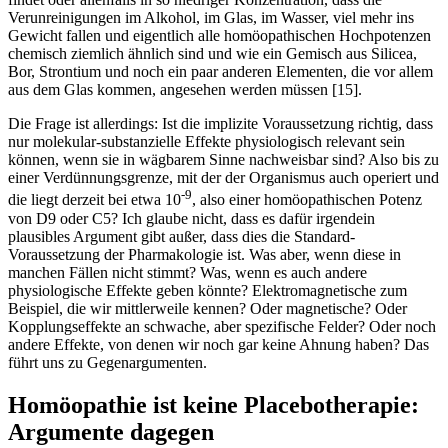
Verunreinigungen im Alkohol, im Glas, im Wasser, viel mehr ins
Gewicht fallen und eigentlich alle homöopathischen Hochpotenzen
chemisch ziemlich ähnlich sind und wie ein Gemisch aus Silicea,
Bor, Strontium und noch ein paar anderen Elementen, die vor allem
aus dem Glas kommen, angesehen werden müssen [15].
Die Frage ist allerdings: Ist die implizite Voraussetzung richtig, dass
nur molekular-substanzielle Effekte physiologisch relevant sein
können, wenn sie in wägbarem Sinne nachweisbar sind? Also bis zu
einer Verdünnungsgrenze, mit der der Organismus auch operiert und
-9
die liegt derzeit bei etwa 10
, also einer homöopathischen Potenz
von D9 oder C5? Ich glaube nicht, dass es dafür irgendein
plausibles Argument gibt außer, dass dies die Standard-
Voraussetzung der Pharmakologie ist. Was aber, wenn diese in
manchen Fällen nicht stimmt? Was, wenn es auch andere
physiologische Effekte geben könnte? Elektromagnetische zum
Beispiel, die wir mittlerweile kennen? Oder magnetische? Oder
Kopplungseffekte an schwache, aber spezifische Felder? Oder noch
andere Effekte, von denen wir noch gar keine Ahnung haben? Das
führt uns zu Gegenargumenten.
Homöopathie ist keine Placebotherapie:
Argumente dagegen