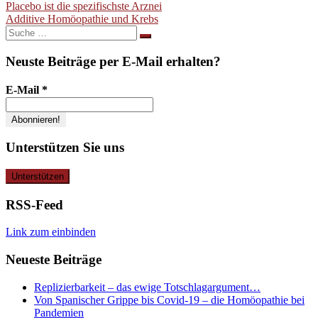
Beitragsnavigation
Placebo ist die spezifischste Arznei
Additive Homöopathie und Krebs
Suche
nach:
Neuste Beiträge per E-Mail erhalten?
E-Mail
*
Unterstützen Sie uns
RSS-Feed
Link zum einbinden
Neueste Beiträge
Replizierbarkeit – das ewige Totschlagargument…
Von Spanischer Grippe bis Covid-19 – die Homöopathie bei
Pandemien