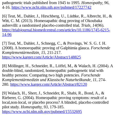
pathogenetic trials published from 1945 to 1995.
Homeopathy, 96
,
4-16.
https://www.ncbi.nlm.nih.gov/pubmed/17227742
[6] Teut, M., Dahler, J., Hirschberg, U., Lüdtke, R., Albrecht, H., &
Witt, C. M. (2013). Homeoapathic drug proving of Okoubaka
aubrevilli: a randomised placebo-controlled trial.
Trials, 14
(96).
https://trialsjournal.biomedcentral.com/articles/10.1186/1745-6215-
14-96
[7] Teut, M., Dahler, J., Schnegg, C., & Provings, W. S. G. f. H.
(2008). A homoeopathic proving of Galphimia glauca.
Forschende
Komplementärmedizin, 15
, 211-217.
https://www.karger.com/Article/Abstract/148825
[8] Möllinger, H., Schneider, R., Löffel, M., & Walach, H. (2004). A
double-blind, randomized, homeopathic pathogenetic trial with
healthy persons: Comparing two high potencies.
Forschende
Komplementärmedizin und Klassische Naturheilkunde, 11
, 274-
280.
https://www.karger.com/Article/Abstract/82120
[9] Walach, H., Sherr, J., Schneider, R., Shabi, R., Bond, A., &
Rieberer, G. (2004). Homeopathic proving symptoms: result of a
local,non-local, or placebo process? A blinded, placebo-controlled
pilot study.
Homeopathy, 93
, 179-185.
https://www.ncbi.nlm.nih.gov/pubmed/15532695