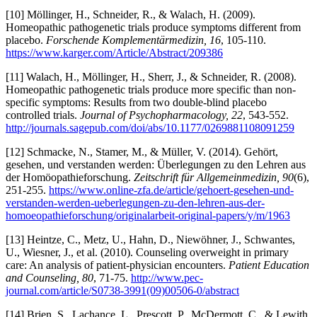
[10] Möllinger, H., Schneider, R., & Walach, H. (2009).
Homeopathic pathogenetic trials produce symptoms different from
placebo.
Forschende Komplementärmedizin, 16
, 105-110.
https://www.karger.com/Article/Abstract/209386
[11] Walach, H., Möllinger, H., Sherr, J., & Schneider, R. (2008).
Homeopathic pathogenetic trials produce more specific than non-
specific symptoms: Results from two double-blind placebo
controlled trials.
Journal of Psychopharmacology, 22
, 543-552.
http://journals.sagepub.com/doi/abs/10.1177/0269881108091259
[12] Schmacke, N., Stamer, M., & Müller, V. (2014). Gehört,
gesehen, und verstanden werden: Überlegungen zu den Lehren aus
der Homöopathieforschung.
Zeitschrift für Allgemeinmedizin, 90
(6),
251-255.
https://www.online-zfa.de/article/gehoert-gesehen-und-
verstanden-werden-ueberlegungen-zu-den-lehren-aus-der-
homoeopathieforschung/originalarbeit-original-papers/y/m/1963
[13] Heintze, C., Metz, U., Hahn, D., Niewöhner, J., Schwantes,
U., Wiesner, J., et al. (2010). Counseling overweight in primary
care: An analysis of patient-physician encounters.
Patient Education
and Counseling, 80
, 71-75.
http://www.pec-
journal.com/article/S0738-3991(09)00506-0/abstract
[14] Brien, S., Lachance, L., Prescott, P., McDermott, C., & Lewith,