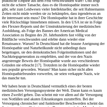
praktische Empirie aus dem Feld verschwunden wäre? Und zeigt
nicht die schiere Tatsache, dass es die Homöopathie immer noch
gibt, sehr zum Leidwesen vieler Intellektueller, die seit Hahnemanns
Zeiten nicht müde werden sie zu bekämpfen, dass irgendetwas an
ihr interessant sein muss? Die Homöopathie hat in ihrer Geschichte
viele Rückschläge hinnehmen müssen. In den USA ist sie in Folge
des Flexner-Reports und der Umstrukturierung der medizinischen
Ausbildung, als Folge des Bannes der American Medical
Association zu Beginn des 20. Jahrhunderts fast völlig von der
Bildfläche verschwunden und erlebte dann wieder eine
Renaissance. Warum? In Deutschland hat die braune Aneignung der
Homöopathie und Naturheilkunde nicht unbedingt dazu
beigetragen, sie den demokratischen Folgeinstitutionen und der
Nachkriegsgeneration zu empfehlen, und der von den Nazis
angestrengte Beweis der Homöopathie wurde aus verschiedenen
Gründen nie erbracht [17]. Trotzdem ist die Homöopathie wieder
neu populär geworden. Warum? Man kann sicher nicht allen
Homöopathiefreunden vorwerfen, sie seien verkappte Nazis, wie
das manche tun.
Wir haben heute in Deutschland vermutlich eines der besten
medizinischen Versorgungssysteme der Welt. Daran kann es kaum
einen Zweifel geben. Das scheint mir vor allem auf die Versorgung
von Notfällen und akuten Erkrankungen zuzutreffen. Bei der
Versorgung chronischer und funktioneller Beschwerden scheint das