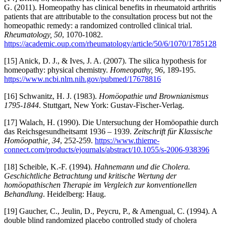
G. (2011). Homeopathy has clinical benefits in rheumatoid arthritis
patients that are attributable to the consultation process but not the
homeopathic remedy: a randomized controlled clinical trial.
Rheumatology, 50
, 1070-1082.
https://academic.oup.com/rheumatology/article/50/6/1070/1785128
[15] Anick, D. J., & Ives, J. A. (2007). The silica hypothesis for
homeopathy: physical chemistry.
Homeopathy, 96
, 189-195.
https://www.ncbi.nlm.nih.gov/pubmed/17678816
[16] Schwanitz, H. J. (1983).
Homöopathie und Brownianismus
1795-1844
. Stuttgart, New York: Gustav-Fischer-Verlag.
[17] Walach, H. (1990). Die Untersuchung der Homöopathie durch
das Reichsgesundheitsamt 1936 – 1939.
Zeitschrift für Klassische
Homöopathie, 34
, 252-259.
https://www.thieme-
connect.com/products/ejournals/abstract/10.1055/s-2006-938396
[18] Scheible, K.-F. (1994).
Hahnemann und die Cholera.
Geschichtliche Betrachtung und kritische Wertung der
homöopathischen Therapie im Vergleich zur konventionellen
Behandlung
. Heidelberg: Haug.
[19] Gaucher, C., Jeulin, D., Peycru, P., & Amengual, C. (1994). A
double blind randomized placebo controlled study of cholera