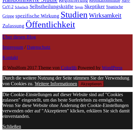
Registrierung
Replikationsstudie
Sars-
Selbstheilungskräfte
Skeptiker
CoV-2
Spanische
Scharlach
Sepsis
Studien
Wirksamkeit
spezifische Wirkung
Grippe
Öffentlichkeit
Zulassung
Über diesen Blog
Impressum
/
Datenschutz
Kontakt
© WissHom 2017 Theme von
Colorlib
Powered by
WordPress
Durch die weitere Nutzung der Seite stimmen Sie der Verwendung
von Cookies zu.
Weitere Informationen
Akzeptieren
Die Cookie-Einstellungen auf dieser Website sind auf "Cookies
zulassen" eingestellt, um das beste Surferlebnis zu ermöglichen.
Wenn Sie diese Website ohne Änderung der Cookie-Einstellungen
verwenden oder auf "Akzeptieren" klicken, erklären Sie sich damit
einverstanden.
Schließen