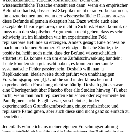
wissenschaftliche Tatsache entsteht erst dann, wenn ein empirischer
Befund so hart ist, dass selbst Skeptiker nicht daran vorbeikommen,
ihn anzuerkennen und wenn der wissenschaftliche Diskursprozess
diese Befunde allgemein akzeptiert hat. Dazu würde auch eine
akzeptable Theorie gehören, die nicht in Sicht ist. Hinzu kommt, da
muss man den skeptischen Argumenten recht geben, dass es sehr
schwierig ist, im klinischen wie im experimentellen Feld
replizierbare Befunde zu erzeugen. Anders gesagt: Eine Schwalbe
macht noch keinen Sommer. Eine einzige klinische Studie, die
positiv ist, heißt noch nicht, dass der Befund wissenschaftlich
erhärtet ist. Es könnte sich um eine Zufallsschwankung handeln;
Leute könnten sich getäuscht haben; es könnten unerkannte
systematische Fehler passiert sein. Deshalb will man ja
Replikationen, idealerweise durchgeführt von unabhängigen
Forschungsgruppen [3]. Und die sind in der klinischen und
experimentellen Forschung nicht so häufig. Deshalb gibt es zwar
eine Überlegenheit über Placebo über alle Studien hinweg [4], aber
nicht, wenn man nach replizierten klinischen oder experimentellen
Paradigmen sucht. Es gibt zwar, so scheint es, in der
experimentellen Grundlagenforschung einige replizierbare und
replizierte Paradigmen, aber auch diese sind nicht ganz so einfach zu
beurteilen.
Jedenfalls würde ich aus meiner eigenen Forschungserfahrung
heraus tatsächlich bestätigen: die Inkonsistenz der Befunde in der