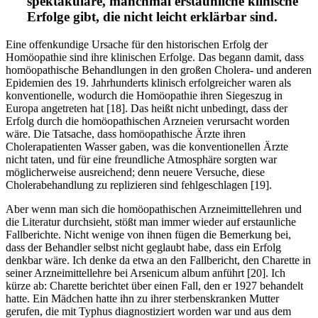
spektakuläre, manchmal erstaunliche klinische
Erfolge gibt, die nicht leicht erklärbar sind.
Eine offenkundige Ursache für den historischen Erfolg der
Homöopathie sind ihre klinischen Erfolge. Das begann damit, dass
homöopathische Behandlungen in den großen Cholera- und anderen
Epidemien des 19. Jahrhunderts klinisch erfolgreicher waren als
konventionelle, wodurch die Homöopathie ihren Siegeszug in
Europa angetreten hat [18]. Das heißt nicht unbedingt, dass der
Erfolg durch die homöopathischen Arzneien verursacht worden
wäre. Die Tatsache, dass homöopathische Ärzte ihren
Cholerapatienten Wasser gaben, was die konventionellen Ärzte
nicht taten, und für eine freundliche Atmosphäre sorgten war
möglicherweise ausreichend; denn neuere Versuche, diese
Cholerabehandlung zu replizieren sind fehlgeschlagen [19].
Aber wenn man sich die homöopathischen Arzneimittellehren und
die Literatur durchsieht, stößt man immer wieder auf erstaunliche
Fallberichte. Nicht wenige von ihnen fügen die Bemerkung bei,
dass der Behandler selbst nicht geglaubt habe, dass ein Erfolg
denkbar wäre. Ich denke da etwa an den Fallbericht, den Charette in
seiner Arzneimittellehre bei Arsenicum album anführt [20]. Ich
kürze ab: Charette berichtet über einen Fall, den er 1927 behandelt
hatte. Ein Mädchen hatte ihn zu ihrer sterbenskranken Mutter
gerufen, die mit Typhus diagnostiziert worden war und aus dem