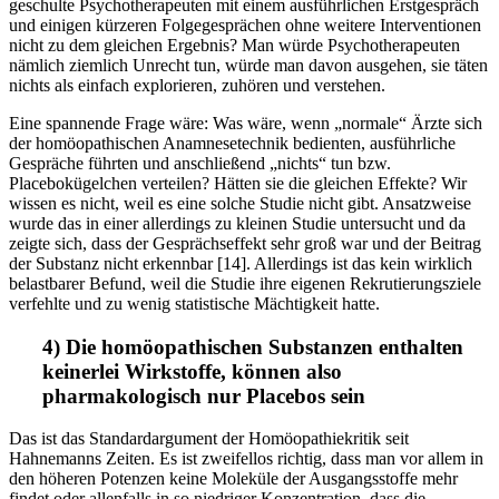
geschulte Psychotherapeuten mit einem ausführlichen Erstgespräch
und einigen kürzeren Folgegesprächen ohne weitere Interventionen
nicht zu dem gleichen Ergebnis? Man würde Psychotherapeuten
nämlich ziemlich Unrecht tun, würde man davon ausgehen, sie täten
nichts als einfach explorieren, zuhören und verstehen.
Eine spannende Frage wäre: Was wäre, wenn „normale“ Ärzte sich
der homöopathischen Anamnesetechnik bedienten, ausführliche
Gespräche führten und anschließend „nichts“ tun bzw.
Placebokügelchen verteilen? Hätten sie die gleichen Effekte? Wir
wissen es nicht, weil es eine solche Studie nicht gibt. Ansatzweise
wurde das in einer allerdings zu kleinen Studie untersucht und da
zeigte sich, dass der Gesprächseffekt sehr groß war und der Beitrag
der Substanz nicht erkennbar [14]. Allerdings ist das kein wirklich
belastbarer Befund, weil die Studie ihre eigenen Rekrutierungsziele
verfehlte und zu wenig statistische Mächtigkeit hatte.
4) Die homöopathischen Substanzen enthalten
keinerlei Wirkstoffe, können also
pharmakologisch nur Placebos sein
Das ist das Standardargument der Homöopathiekritik seit
Hahnemanns Zeiten. Es ist zweifellos richtig, dass man vor allem in
den höheren Potenzen keine Moleküle der Ausgangsstoffe mehr
findet oder allenfalls in so niedriger Konzentration, dass die