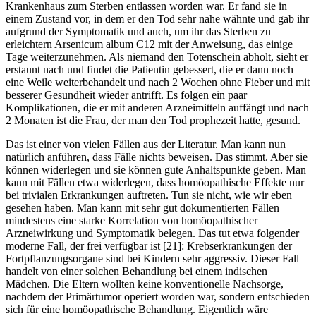
Krankenhaus zum Sterben entlassen worden war. Er fand sie in
einem Zustand vor, in dem er den Tod sehr nahe wähnte und gab ihr
aufgrund der Symptomatik und auch, um ihr das Sterben zu
erleichtern Arsenicum album C12 mit der Anweisung, das einige
Tage weiterzunehmen. Als niemand den Totenschein abholt, sieht er
erstaunt nach und findet die Patientin gebessert, die er dann noch
eine Weile weiterbehandelt und nach 2 Wochen ohne Fieber und mit
besserer Gesundheit wieder antrifft. Es folgen ein paar
Komplikationen, die er mit anderen Arzneimitteln auffängt und nach
2 Monaten ist die Frau, der man den Tod prophezeit hatte, gesund.
Das ist einer von vielen Fällen aus der Literatur. Man kann nun
natürlich anführen, dass Fälle nichts beweisen. Das stimmt. Aber sie
können widerlegen und sie können gute Anhaltspunkte geben. Man
kann mit Fällen etwa widerlegen, dass homöopathische Effekte nur
bei trivialen Erkrankungen auftreten. Tun sie nicht, wie wir eben
gesehen haben. Man kann mit sehr gut dokumentierten Fällen
mindestens eine starke Korrelation von homöopathischer
Arzneiwirkung und Symptomatik belegen. Das tut etwa folgender
moderne Fall, der frei verfügbar ist [21]: Krebserkrankungen der
Fortpflanzungsorgane sind bei Kindern sehr aggressiv. Dieser Fall
handelt von einer solchen Behandlung bei einem indischen
Mädchen. Die Eltern wollten keine konventionelle Nachsorge,
nachdem der Primärtumor operiert worden war, sondern entschieden
sich für eine homöopathische Behandlung. Eigentlich wäre