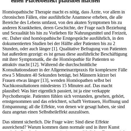
einen Placeboeffekt plausibel machen
Homöopathische Therapie macht es nötig, dass Ärzte, vor allem in
chronischen Fällen, eine ausführliche Anamnese erheben, die alle
Bereiche des Lebens umfasst, von den akuten Symptomen bis zu
anderen Krankheiten, deren Geschichte, der Frage nach Beziehung
und Sexualität bis hin zu Vorlieben für Nahrungsmittel und Freizeit,
etc. Daher sind homöopathische Erstgespräche ausführlich, in den
dokumentierten Studien bei der Hälfte aller Patienten bis zu 2
Stunden, oder auch länger [1]. Qualitative Befragung von Patienten
hat außerdem gezeigt: es ist genau diese ausführliche Beschäftigung
mit ihrer Symptomatik, die die Homöopathie für Patienten so
attraktiv macht [12]. Während die durchschnittliche
Konsultationsdauer in der Allgemeinarztpraxis für komplexere Fälle
etwa 5 Minuten 40 Sekunden beträgt, bei Männern kürzer bei
Frauen etwas länger [13], wenden Homöopathen selbst bei
Nachkonsultationen mindestens 15 Minuten auf. Das macht
plausibel: Was hier eigentlich passiert, ist ja eine verkappte
Psychotherapie. Patienten fühlen sich verstanden, gesehen, gehört,
ernstgenommen und das erleichtert, schafft Vertrauen, Hoffnung und
Entspannung; all die Effekte, von denen wir gesagt haben, sie sind
dazu angetan einen Selbstheileffekt auszulösen.
Das stimmt sicherlich. Die Frage wäre: Sind diese Effekte
ausreichend? Warum kommen dann normale und in ihrer Kunst