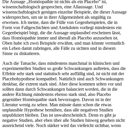
Die Aussage „Homöopathie ist nichts als ein Placebo“ ist,
wissenschaftslogisch gesprochen, eine Allaussage. Und
wissenschaftslogisch genügen einzelne Beispiele, die dieser Aussage
widersprechen, um sie in ihrer Allgemeinheit als ungültig zu
erweisen. Ich meine, dass die Fülle von Gegenbeispielen, die in
Form von Fallgeschichten und Anekdoten vorliegt mindestens ein
Gegenbeispiel birgt, die die Aussage unplausibel erscheinen lässt,
dass Homöopathie immer und überall als Placebo anzusehen ist.
Oben habe ich zwei Beispiele erwähnt, und man könnte vermutlich
ein Leben damit zubringen, alle Fälle zu sichten und in diesem
Sinne zu diskutieren.
Auch die Tatsache, dass mindestens manchmal in klinischen und
experimentellen Studien so große Schwankungen auftreten, dass die
Effekte sehr stark und statistisch sehr auffällig sind, ist nicht mit der
Placebohypothese kompatibel. Natürlich sind auch Schwankungen
denkbar, die extrem stark sind. Aber diese kommen selten vor und
sollten dann durch Schwankungen balanciert werden, die in die
andere Richtung mindestens ebenso stark sind, also Placebo
gegenüber Homöopathie stark bevorzugen. Davon ist in der
Literatur wenig zu sehen. Man müsste dann schon die etwas
unplausible Hypothese bemühen, dass alle negativen Studien
unpubliziert bleiben. Das ist unwahrscheinlich. Denn es gibt ja
negative Studien, aber eben über alle Studien hinweg gesehen nicht
ausreichend viele. Noch stärker wird das vielleicht sichtbar, wenn