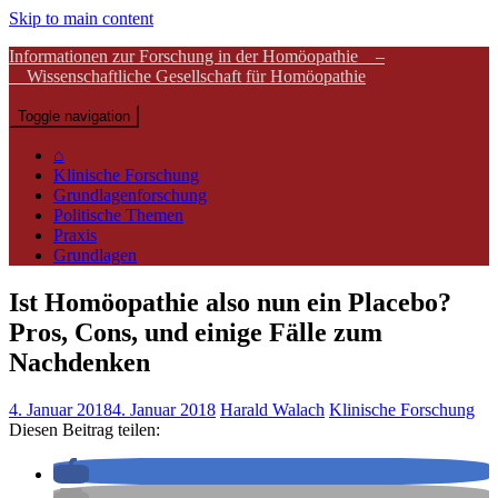
Skip to main content
Informationen zur Forschung in der Homöopathie –
Wissenschaftliche Gesellschaft für Homöopathie
Toggle navigation
⌂
Klinische Forschung
Grundlagenforschung
Politische Themen
Praxis
Grundlagen
Ist Homöopathie also nun ein Placebo?
Pros, Cons, und einige Fälle zum
Nachdenken
4. Januar 2018
4. Januar 2018
Harald Walach
Klinische Forschung
Diesen Beitrag teilen: