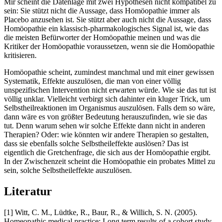
Mir scheint die Datenlage mit zwei Hypothesen nicht kompatibel zu
sein: Sie stützt nicht die Aussage, dass Homöopathie immer als
Placebo anzusehen ist. Sie stützt aber auch nicht die Aussage, dass
Homöopathie ein klassisch-pharmakologisches Signal ist, wie das
die meisten Befürworter der Homöopathie meinen und was die
Kritiker der Homöopathie voraussetzen, wenn sie die Homöopathie
kritisieren.
Homöopathie scheint, zumindest manchmal und mit einer gewissen
Systematik, Effekte auszulösen, die man von einer völlig
unspezifischen Intervention nicht erwarten würde. Wie sie das tut ist
völlig unklar. Vielleicht verbirgt sich dahinter ein kluger Trick, um
Selbstheilreaktionen im Organismus auszulösen. Falls dem so wäre,
dann wäre es von größter Bedeutung herauszufinden, wie sie das
tut. Denn warum sehen wir solche Effekte dann nicht in anderen
Therapien? Oder: wie könnten wir andere Therapien so gestalten,
dass sie ebenfalls solche Selbstheileffekte auslösen? Das ist
eigentlich die Gretchenfrage, die sich aus der Homöopathie ergibt.
In der Zwischenzeit scheint die Homöopathie ein probates Mittel zu
sein, solche Selbstheileffekte auszulösen.
Literatur
[1] Witt, C. M., Lüdtke, R., Baur, R., & Willich, S. N. (2005).
Homeopathic medical practice: Long term results of a cohort study