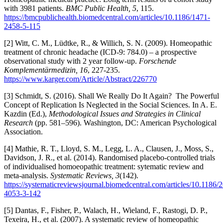
with 3981 patients.
BMC Public Health, 5
, 115.
https://bmcpublichealth.biomedcentral.com/articles/10.1186/1471-
2458-5-115
[2] Witt, C. M., Lüdtke, R., & Willich, S. N. (2009). Homeopathic
treatment of chronic headache (ICD-9: 784.0) – a prospective
observational study with 2 year follow-up.
Forschende
Komplementärmedizin, 16
, 227-235.
https://www.karger.com/Article/Abstract/226770
[3] Schmidt, S. (2016). Shall We Really Do It Again? The Powerful
Concept of Replication Is Neglected in the Social Sciences. In A. E.
Kazdin (Ed.),
Methodological Issues and Strategies in Clinical
Research
(pp. 581–596). Washington, DC: American Psychological
Association.
[4] Mathie, R. T., Lloyd, S. M., Legg, L. A., Clausen, J., Moss, S.,
Davidson, J. R., et al. (2014). Randomised placebo-controlled trials
of individualised homoeopathic treatment: sytematic review and
meta-analysis.
Systematic Reviews, 3
(142).
https://systematicreviewsjournal.biomedcentral.com/articles/10.1186/
4053-3-142
[5] Dantas, F., Fisher, P., Walach, H., Wieland, F., Rastogi, D. P.,
Texeira, H., et al. (2007). A systematic review of homeopathic