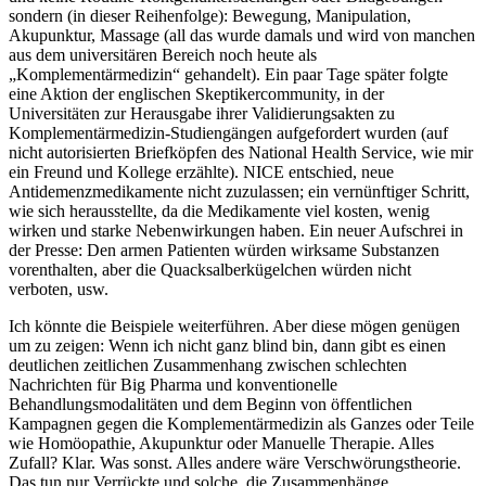
sondern (in dieser Reihenfolge): Bewegung, Manipulation,
Akupunktur, Massage (all das wurde damals und wird von manchen
aus dem universitären Bereich noch heute als
„Komplementärmedizin“ gehandelt). Ein paar Tage später folgte
eine Aktion der englischen Skeptikercommunity, in der
Universitäten zur Herausgabe ihrer Validierungsakten zu
Komplementärmedizin-Studiengängen aufgefordert wurden (auf
nicht autorisierten Briefköpfen des National Health Service, wie mir
ein Freund und Kollege erzählte). NICE entschied, neue
Antidemenzmedikamente nicht zuzulassen; ein vernünftiger Schritt,
wie sich herausstellte, da die Medikamente viel kosten, wenig
wirken und starke Nebenwirkungen haben. Ein neuer Aufschrei in
der Presse: Den armen Patienten würden wirksame Substanzen
vorenthalten, aber die Quacksalberkügelchen würden nicht
verboten, usw.
Ich könnte die Beispiele weiterführen. Aber diese mögen genügen
um zu zeigen: Wenn ich nicht ganz blind bin, dann gibt es einen
deutlichen zeitlichen Zusammenhang zwischen schlechten
Nachrichten für Big Pharma und konventionelle
Behandlungsmodalitäten und dem Beginn von öffentlichen
Kampagnen gegen die Komplementärmedizin als Ganzes oder Teile
wie Homöopathie, Akupunktur oder Manuelle Therapie. Alles
Zufall? Klar. Was sonst. Alles andere wäre Verschwörungstheorie.
Das tun nur Verrückte und solche, die Zusammenhänge