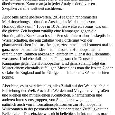
überbewerten. Kann man ja in jeder Analyse der diversen
Skepitkervereine weltweit nachlesen.
Also: bitte nicht überbewerten. 2014 sagt ein renommiertes
Marktforschungsinstitut den Anstieg des Marktanteils von
Homöopathika um 4.150% in 10 Jahren weltweit voraus. Ca. um
die gleiche Zeit beginnt zufällig eine Kampagne gegen die
Homöopathie. Kurz danach schließen sich internationale skeptische
Wissenschaftler, die rein zufällig viel Förderung von der
pharmazeutischen Industrie kriegen, zusammen und kommen mal so
ganz nebenbei auf die Idee, man müsse die Homöopathie im
öffentlichem Rahmen abkanzeln, einfach im Dienst der Erkenntnis,
was sonst. Und ebenfalls rein zufällig startet in Deutschland eine
Kampagne gegen die Homöopathie. Und ganz zufällig folgt das
Muster einem ebenfalls zufälligen Muster, das man die letzten 7 oder
so Jahre in England und im Übrigen auch in den USA beobachten
konnte.
Aber bitte, es ist wirklich alles, alles Zufall auf der Welt. Auch die
Entstehung der Welt. Auch das Werden und Vergehen von großen
und kleinen und mittelkleinen Koalitionen, Pharmafirmen und
anderen Interessensgruppen, von Skeptikerbewegungen und
natürlich auch von Informationsplattformen zur Homöopathie.
Willkommen in der postmodernen Zeit der reinen Zufälligkeit und
Beliebigkeit. Das einzige was nicht beliebig scheint, und das macht