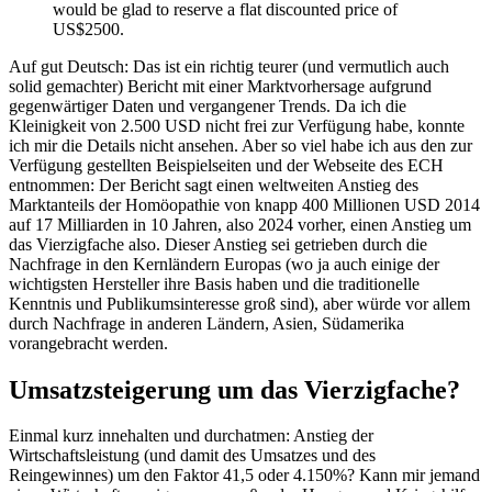
would be glad to reserve a flat discounted price of
US$2500.
Auf gut Deutsch: Das ist ein richtig teurer (und vermutlich auch
solid gemachter) Bericht mit einer Marktvorhersage aufgrund
gegenwärtiger Daten und vergangener Trends. Da ich die
Kleinigkeit von 2.500 USD nicht frei zur Verfügung habe, konnte
ich mir die Details nicht ansehen. Aber so viel habe ich aus den zur
Verfügung gestellten Beispielseiten und der Webseite des ECH
entnommen: Der Bericht sagt einen weltweiten Anstieg des
Marktanteils der Homöopathie von knapp 400 Millionen USD 2014
auf 17 Milliarden in 10 Jahren, also 2024 vorher, einen Anstieg um
das Vierzigfache also. Dieser Anstieg sei getrieben durch die
Nachfrage in den Kernländern Europas (wo ja auch einige der
wichtigsten Hersteller ihre Basis haben und die traditionelle
Kenntnis und Publikumsinteresse groß sind), aber würde vor allem
durch Nachfrage in anderen Ländern, Asien, Südamerika
vorangebracht werden.
Umsatzsteigerung um das Vierzigfache?
Einmal kurz innehalten und durchatmen: Anstieg der
Wirtschaftsleistung (und damit des Umsatzes und des
Reingewinnes) um den Faktor 41,5 oder 4.150%? Kann mir jemand