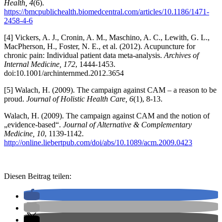
Health, 4
(6).
https://bmcpublichealth.biomedcentral.com/articles/10.1186/1471-
2458-4-6
[4] Vickers, A. J., Cronin, A. M., Maschino, A. C., Lewith, G. L.,
MacPherson, H., Foster, N. E., et al. (2012). Acupuncture for
chronic pain: Individual patient data meta-analysis.
Archives of
Internal Medicine, 172
, 1444-1453.
doi:10.1001/archinternmed.2012.3654
[5] Walach, H. (2009). The campaign against CAM – a reason to be
proud.
Journal of Holistic Health Care, 6
(1), 8-13.
Walach, H. (2009). The campaign against CAM and the notion of
„evidence-based“.
Journal of Alternative & Complementary
Medicine, 10
, 1139-1142.
http://online.liebertpub.com/doi/abs/10.1089/acm.2009.0423
Diesen Beitrag teilen: