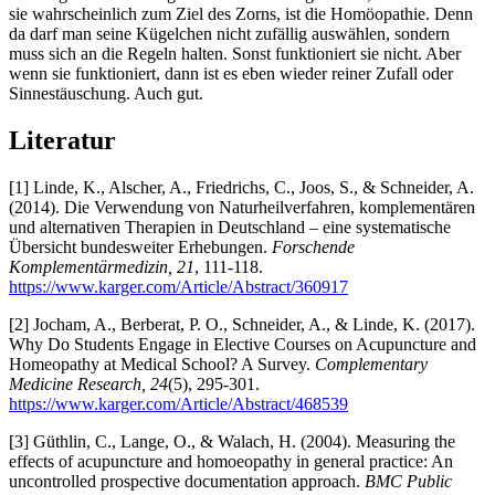
sie wahrscheinlich zum Ziel des Zorns, ist die Homöopathie. Denn
da darf man seine Kügelchen nicht zufällig auswählen, sondern
muss sich an die Regeln halten. Sonst funktioniert sie nicht. Aber
wenn sie funktioniert, dann ist es eben wieder reiner Zufall oder
Sinnestäuschung. Auch gut.
Literatur
[1] Linde, K., Alscher, A., Friedrichs, C., Joos, S., & Schneider, A.
(2014). Die Verwendung von Naturheilverfahren, komplementären
und alternativen Therapien in Deutschland – eine systematische
Übersicht bundesweiter Erhebungen.
Forschende
Komplementärmedizin, 21
, 111-118.
https://www.karger.com/Article/Abstract/360917
[2] Jocham, A., Berberat, P. O., Schneider, A., & Linde, K. (2017).
Why Do Students Engage in Elective Courses on Acupuncture and
Homeopathy at Medical School? A Survey.
Complementary
Medicine Research, 24
(5), 295-301.
https://www.karger.com/Article/Abstract/468539
[3] Güthlin, C., Lange, O., & Walach, H. (2004). Measuring the
effects of acupuncture and homoeopathy in general practice: An
uncontrolled prospective documentation approach.
BMC Public