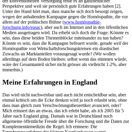
der konventionellen Versorgung fehle es an ganzheitlicher
Perspektive und weil sie persönlich gute Erfahrungen haben [2].
Unter der Hand hört man, dass manche sich doch besorgt zeigen,
wegen der anhaltenden Kampagne gegen die Homöopathie, die vor
allem auf der politischen Bühne (
www.homöopathie-
forschung.info/easac
), aber auch im Internet und in den öffentlichen
Medien ausgetragen wird. Da erhebt sich doch die Frage: Könnte es
sein, dass diese beiden Themenblöcke miteinander zu tun haben?
Könnte es sein, dass die Kampagne befeuert wurde, gerade
weil
der
Homöopathie von Wirtschaftsforschungskreisen ein drastischer
Zuwachs an Marktanteilen vorausgesagt wurde? (Wir wollen
allerdings auf dem Boden bleiben: selbst wenn das stimmen würde,
wäre der Gesamtanteil sicher nicht grösser als vielleicht 1-2%, aber
immerhin.)
Meine Erfahrungen in England
Das wird nicht nachweisbar und auch nicht entscheidbar sein, aber
einmal kritisch um die Ecke denken wird ja noch erlaubt sein, ohne
dass man gleich zum Verschwörungstheoretiker avanciert, oder?
Mich erinnert das an etwas, das ich erlebt habe, als ich 2005 für 5
Jahre nach England ging. Damals war in Deutschland noch
allgemeine öffentliche Freude über die Forschung und die Daten zur
Komplementärmedizin die Regel. Ich erinnere: Die
Erprobungsverfahren der kleinen Krankenkassen waren