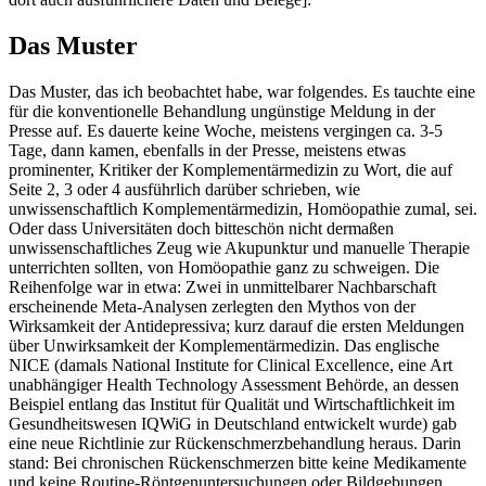
Das Muster
Das Muster, das ich beobachtet habe, war folgendes. Es tauchte eine
für die konventionelle Behandlung ungünstige Meldung in der
Presse auf. Es dauerte keine Woche, meistens vergingen ca. 3-5
Tage, dann kamen, ebenfalls in der Presse, meistens etwas
prominenter, Kritiker der Komplementärmedizin zu Wort, die auf
Seite 2, 3 oder 4 ausführlich darüber schrieben, wie
unwissenschaftlich Komplementärmedizin, Homöopathie zumal, sei.
Oder dass Universitäten doch bitteschön nicht dermaßen
unwissenschaftliches Zeug wie Akupunktur und manuelle Therapie
unterrichten sollten, von Homöopathie ganz zu schweigen. Die
Reihenfolge war in etwa: Zwei in unmittelbarer Nachbarschaft
erscheinende Meta-Analysen zerlegten den Mythos von der
Wirksamkeit der Antidepressiva; kurz darauf die ersten Meldungen
über Unwirksamkeit der Komplementärmedizin. Das englische
NICE (damals National Institute for Clinical Excellence, eine Art
unabhängiger Health Technology Assessment Behörde, an dessen
Beispiel entlang das Institut für Qualität und Wirtschaftlichkeit im
Gesundheitswesen IQWiG in Deutschland entwickelt wurde) gab
eine neue Richtlinie zur Rückenschmerzbehandlung heraus. Darin
stand: Bei chronischen Rückenschmerzen bitte keine Medikamente
und keine Routine-Röntgenuntersuchungen oder Bildgebungen