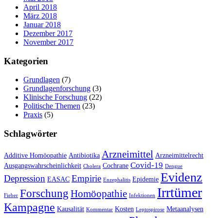
April 2018
März 2018
Januar 2018
Dezember 2017
November 2017
Kategorien
Grundlagen
(7)
Grundlagenforschung
(3)
Klinische Forschung
(22)
Politische Themen
(23)
Praxis
(5)
Schlagwörter
Arzneimittel
Additive Homöopathie
Antibiotika
Arzneimittelrecht
Covid-19
Ausgangswahrscheinlichkeit
Cochrane
Cholera
Dengue
Evidenz
Depression
Empirie
EASAC
Epidemie
Enzephalitis
Irrtümer
Forschung
Homöopathie
Fieber
Infektionen
Kampagne
Kausalität
Kosten
Metaanalysen
Kommentar
Leptospirose