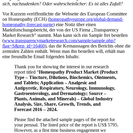
sich, nachzudenken? Oder wahrscheinlicher: Es ist alles Zufall?
Vor Kurzem veröffentlichte die Webseite des European Committee
on Homeopathy (ECH) (
homeopathyeurope.org/global-demand-
homeopathy-forecast-surge
) eine Notiz über einen
Marktforschungsbericht, der von der US Firma „Transparency
Market Research“ stammt. Man kann sich ein Sample frei bestellen
(
www.transparencymarketresearch.com/sample/sample.php?
flag=S&rep_id=16460
), das die Kernaussagen des Berichts ohne die
zentralen Zahlen enthält. Wenn man ihn bestellen will, erhält man
eine freundliche Email folgenden Inhalts:
Thank you for showing the interest in our research
report titled “
Homeopathy Product Market (Product
Type – Tincture, Dilutions, Biochemics, Ointments,
and Tablets; Application – Analgesic and
Antipyretic, Respiratory, Neurology, Immunology,
Gastroenterology, and Dermatology; Source –
Plants, Animals, and Minerals) – Global Industry
Analysis, Size, Share, Growth, Trends, and
Forecast 2016 – 2024.
Please find the attached sample pages of the report for
your perusal. The listed price of the report is US$ 5795.
However, as a first time business engagement we