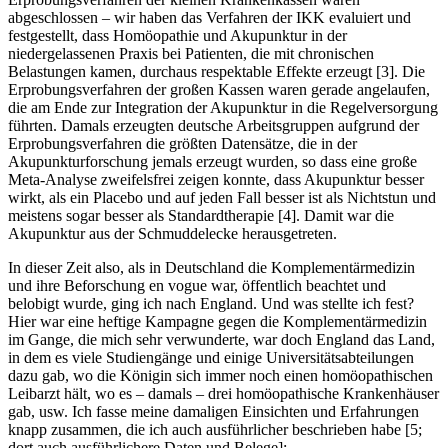
abgeschlossen – wir haben das Verfahren der IKK evaluiert und
festgestellt, dass Homöopathie und Akupunktur in der
niedergelassenen Praxis bei Patienten, die mit chronischen
Belastungen kamen, durchaus respektable Effekte erzeugt [3]. Die
Erprobungsverfahren der großen Kassen waren gerade angelaufen,
die am Ende zur Integration der Akupunktur in die Regelversorgung
führten. Damals erzeugten deutsche Arbeitsgruppen aufgrund der
Erprobungsverfahren die größten Datensätze, die in der
Akupunkturforschung jemals erzeugt wurden, so dass eine große
Meta-Analyse zweifelsfrei zeigen konnte, dass Akupunktur besser
wirkt, als ein Placebo und auf jeden Fall besser ist als Nichtstun und
meistens sogar besser als Standardtherapie [4]. Damit war die
Akupunktur aus der Schmuddelecke herausgetreten.
In dieser Zeit also, als in Deutschland die Komplementärmedizin
und ihre Beforschung en vogue war, öffentlich beachtet und
belobigt wurde, ging ich nach England. Und was stellte ich fest?
Hier war eine heftige Kampagne gegen die Komplementärmedizin
im Gange, die mich sehr verwunderte, war doch England das Land,
in dem es viele Studiengänge und einige Universitätsabteilungen
dazu gab, wo die Königin sich immer noch einen homöopathischen
Leibarzt hält, wo es – damals – drei homöopathische Krankenhäuser
gab, usw. Ich fasse meine damaligen Einsichten und Erfahrungen
knapp zusammen, die ich auch ausführlicher beschrieben habe [5;
dort auch ausführlichere Daten und Belege]: