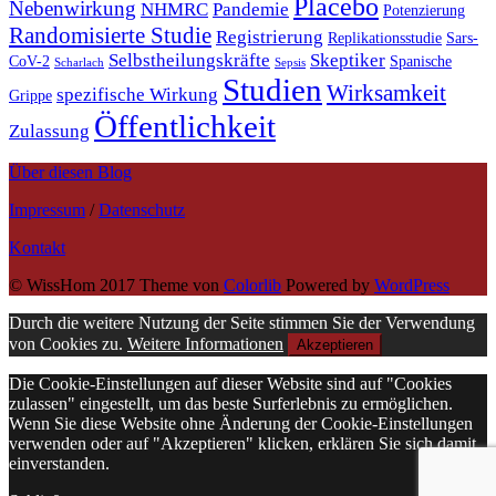
Placebo
Nebenwirkung
NHMRC
Pandemie
Potenzierung
Randomisierte Studie
Registrierung
Replikationsstudie
Sars-
Selbstheilungskräfte
Skeptiker
CoV-2
Spanische
Scharlach
Sepsis
Studien
Wirksamkeit
spezifische Wirkung
Grippe
Öffentlichkeit
Zulassung
Über diesen Blog
Impressum
/
Datenschutz
Kontakt
© WissHom 2017 Theme von
Colorlib
Powered by
WordPress
Durch die weitere Nutzung der Seite stimmen Sie der Verwendung
von Cookies zu.
Weitere Informationen
Akzeptieren
Die Cookie-Einstellungen auf dieser Website sind auf "Cookies
zulassen" eingestellt, um das beste Surferlebnis zu ermöglichen.
Wenn Sie diese Website ohne Änderung der Cookie-Einstellungen
verwenden oder auf "Akzeptieren" klicken, erklären Sie sich damit
einverstanden.