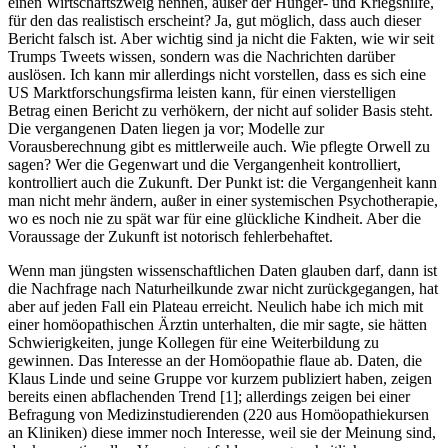
einen Wirtschaftszweig nennen, außer der Hunger- und Kriegshilfe,
für den das realistisch erscheint? Ja, gut möglich, dass auch dieser
Bericht falsch ist. Aber wichtig sind ja nicht die Fakten, wie wir seit
Trumps Tweets wissen, sondern was die Nachrichten darüber
auslösen. Ich kann mir allerdings nicht vorstellen, dass es sich eine
US Marktforschungsfirma leisten kann, für einen vierstelligen
Betrag einen Bericht zu verhökern, der nicht auf solider Basis steht.
Die vergangenen Daten liegen ja vor; Modelle zur
Vorausberechnung gibt es mittlerweile auch. Wie pflegte Orwell zu
sagen? Wer die Gegenwart und die Vergangenheit kontrolliert,
kontrolliert auch die Zukunft. Der Punkt ist: die Vergangenheit kann
man nicht mehr ändern, außer in einer systemischen Psychotherapie,
wo es noch nie zu spät war für eine glückliche Kindheit. Aber die
Voraussage der Zukunft ist notorisch fehlerbehaftet.
Wenn man jüngsten wissenschaftlichen Daten glauben darf, dann ist
die Nachfrage nach Naturheilkunde zwar nicht zurückgegangen, hat
aber auf jeden Fall ein Plateau erreicht. Neulich habe ich mich mit
einer homöopathischen Ärztin unterhalten, die mir sagte, sie hätten
Schwierigkeiten, junge Kollegen für eine Weiterbildung zu
gewinnen. Das Interesse an der Homöopathie flaue ab. Daten, die
Klaus Linde und seine Gruppe vor kurzem publiziert haben, zeigen
bereits einen abflachenden Trend [1]; allerdings zeigen bei einer
Befragung von Medizinstudierenden (220 aus Homöopathiekursen
an Kliniken) diese immer noch Interesse, weil sie der Meinung sind,