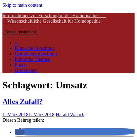
Skip to main content
Informationen zur Forschung in der Homöopathie –
Wissenschaftliche Gesellschaft für Homöopathie
Toggle navigation
⌂
Klinische Forschung
Grundlagenforschung
Politische Themen
Praxis
Grundlagen
Schlagwort:
Umsatz
Alles Zufall?
1. März 2018
1. März 2018
Harald Walach
Diesen Beitrag teilen: