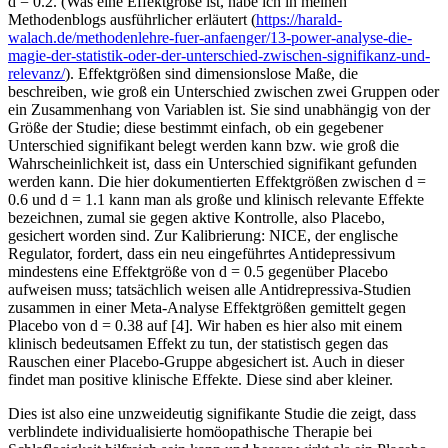
d = 0.2. (Was eine Effektgröße ist, habe ich in meinen
Methodenblogs ausführlicher erläutert (
https://harald-
walach.de/methodenlehre-fuer-anfaenger/13-power-analyse-die-
magie-der-statistik-oder-der-unterschied-zwischen-signifikanz-und-
relevanz/
). Effektgrößen sind dimensionslose Maße, die
beschreiben, wie groß ein Unterschied zwischen zwei Gruppen oder
ein Zusammenhang von Variablen ist. Sie sind unabhängig von der
Größe der Studie; diese bestimmt einfach, ob ein gegebener
Unterschied signifikant belegt werden kann bzw. wie groß die
Wahrscheinlichkeit ist, dass ein Unterschied signifikant gefunden
werden kann. Die hier dokumentierten Effektgrößen zwischen d =
0.6 und d = 1.1 kann man als große und klinisch relevante Effekte
bezeichnen, zumal sie gegen aktive Kontrolle, also Placebo,
gesichert worden sind. Zur Kalibrierung: NICE, der englische
Regulator, fordert, dass ein neu eingeführtes Antidepressivum
mindestens eine Effektgröße von d = 0.5 gegenüber Placebo
aufweisen muss; tatsächlich weisen alle Antidrepressiva-Studien
zusammen in einer Meta-Analyse Effektgrößen gemittelt gegen
Placebo von d = 0.38 auf [4]. Wir haben es hier also mit einem
klinisch bedeutsamen Effekt zu tun, der statistisch gegen das
Rauschen einer Placebo-Gruppe abgesichert ist. Auch in dieser
findet man positive klinische Effekte. Diese sind aber kleiner.
Dies ist also eine unzweideutig signifikante Studie die zeigt, dass
verblindete individualisierte homöopathische Therapie bei