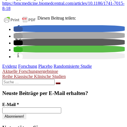
https://bmcmedicine.biomedcentral.com/articles/10.1186/1741-7015-
8-18
Diesen Beitrag teilen:
Evidenz
Forschung
Placebo
Randomisierte Studie
Beitragsnavigation
Aktuelle Forschungsergebnisse
Reihe Klassische Klinische Studien
Suche
nach:
Neuste Beiträge per E-Mail erhalten?
E-Mail
*