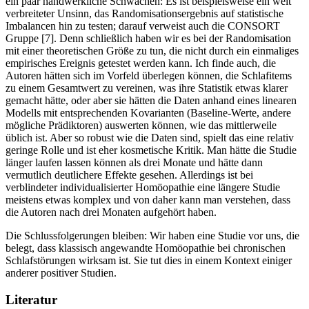
ein paar handwerkliche Schwächen: Es ist beispielsweise ein weit
verbreiteter Unsinn, das Randomisationsergebnis auf statistische
Imbalancen hin zu testen; darauf verweist auch die CONSORT
Gruppe [7]. Denn schließlich haben wir es bei der Randomisation
mit einer theoretischen Größe zu tun, die nicht durch ein einmaliges
empirisches Ereignis getestet werden kann. Ich finde auch, die
Autoren hätten sich im Vorfeld überlegen können, die Schlafitems
zu einem Gesamtwert zu vereinen, was ihre Statistik etwas klarer
gemacht hätte, oder aber sie hätten die Daten anhand eines linearen
Modells mit entsprechenden Kovarianten (Baseline-Werte, andere
mögliche Prädiktoren) auswerten können, wie das mittlerweile
üblich ist. Aber so robust wie die Daten sind, spielt das eine relativ
geringe Rolle und ist eher kosmetische Kritik. Man hätte die Studie
länger laufen lassen können als drei Monate und hätte dann
vermutlich deutlichere Effekte gesehen. Allerdings ist bei
verblindeter individualisierter Homöopathie eine längere Studie
meistens etwas komplex und von daher kann man verstehen, dass
die Autoren nach drei Monaten aufgehört haben.
Die Schlussfolgerungen bleiben: Wir haben eine Studie vor uns, die
belegt, dass klassisch angewandte Homöopathie bei chronischen
Schlafstörungen wirksam ist. Sie tut dies in einem Kontext einiger
anderer positiver Studien.
Literatur