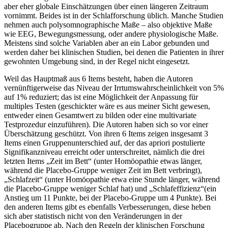
aber eher globale Einschätzungen über einen längeren Zeitraum
vornimmt. Beides ist in der Schlafforschung üblich. Manche Studien
nehmen auch polysomnographische Maße – also objektive Maße
wie EEG, Bewegungsmessung, oder andere physiologische Maße.
Meistens sind solche Variablen aber an ein Labor gebunden und
werden daher bei klinischen Studien, bei denen die Patienten in ihrer
gewohnten Umgebung sind, in der Regel nicht eingesetzt.
Weil das Hauptmaß aus 6 Items besteht, haben die Autoren
vernünftigerweise das Niveau der Irrtumswahrscheinlichkeit von 5%
auf 1% reduziert; das ist eine Möglichkeit der Anpassung für
multiples Testen (geschickter wäre es aus meiner Sicht gewesen,
entweder einen Gesamtwert zu bilden oder eine multivariate
Testprozedur einzuführen). Die Autoren haben sich so vor einer
Überschätzung geschützt. Von ihren 6 Items zeigen insgesamt 3
Items einen Gruppenunterschied auf, der das apriori postulierte
Signifikanzniveau erreicht oder unterschreitet, nämlich die drei
letzten Items „Zeit im Bett“ (unter Homöopathie etwas länger,
während die Placebo-Gruppe weniger Zeit im Bett verbringt),
„Schlafzeit“ (unter Homöopathie etwa eine Stunde länger, während
die Placebo-Gruppe weniger Schlaf hat) und „Schlafeffizienz“(ein
Anstieg um 11 Punkte, bei der Placebo-Gruppe um 4 Punkte). Bei
den anderen Items gibt es ebenfalls Verbesserungen, diese heben
sich aber statistisch nicht von den Veränderungen in der
Placebogruppe ab. Nach den Regeln der klinischen Forschung