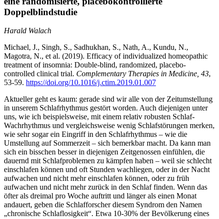
eine randomisierte, placebokontrollierte
Doppelblindstudie
Harald Walach
Michael, J., Singh, S., Sadhukhan, S., Nath, A., Kundu, N.,
Magotra, N., et al. (2019). Efficacy of individualized homeopathic
treatment of insomnia: Double-blind, randomized, placebo-
controlled clinical trial.
Complementary Therapies in Medicine, 43
,
53-59.
https://doi.org/10.1016/j.ctim.2019.01.007
Aktueller geht es kaum: gerade sind wir alle von der Zeitumstellung
in unserem Schlafrhythmus gestört worden. Auch diejenigen unter
uns, wie ich beispielsweise, mit einem relativ robusten Schlaf-
Wachrhythmus und vergleichsweise wenig Schlafstörungen merken,
wie sehr sogar ein Eingriff in den Schlafrhythmus – wie die
Umstellung auf Sommerzeit – sich bemerkbar macht. Da kann man
sich ein bisschen besser in diejenigen Zeitgenossen einfühlen, die
dauernd mit Schlafproblemen zu kämpfen haben – weil sie schlecht
einschlafen können und oft Stunden wachliegen, oder in der Nacht
aufwachen und nicht mehr einschlafen können, oder zu früh
aufwachen und nicht mehr zurück in den Schlaf finden. Wenn das
öfter als dreimal pro Woche auftritt und länger als einen Monat
andauert, geben die Schlafforscher diesem Syndrom den Namen
„chronische Schlaflosigkeit“. Etwa 10-30% der Bevölkerung eines