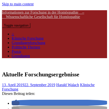
Skip to main content
Informationen zur Forschung in der Homöopathie –
Wissenschaftliche Gesellschaft für Homöopathie
Toggle navigation
⌂
Klinische Forschung
Grundlagenforschung
Politische Themen
Praxis
Grundlagen
Aktuelle Forschungsergebnisse
13. April 2019
22. September 2019
Harald Walach
Klinische
Forschung
Diesen Beitrag teilen: