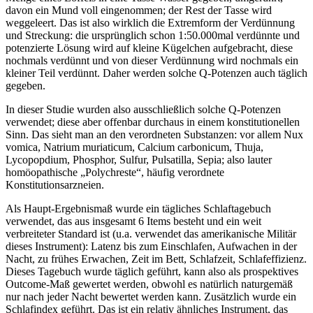
davon ein Mund voll eingenommen; der Rest der Tasse wird
weggeleert. Das ist also wirklich die Extremform der Verdünnung
und Streckung: die ursprünglich schon 1:50.000mal verdünnte und
potenzierte Lösung wird auf kleine Kügelchen aufgebracht, diese
nochmals verdünnt und von dieser Verdünnung wird nochmals ein
kleiner Teil verdünnt. Daher werden solche Q-Potenzen auch täglich
gegeben.
In dieser Studie wurden also ausschließlich solche Q-Potenzen
verwendet; diese aber offenbar durchaus in einem konstitutionellen
Sinn. Das sieht man an den verordneten Substanzen: vor allem Nux
vomica, Natrium muriaticum, Calcium carbonicum, Thuja,
Lycopopdium, Phosphor, Sulfur, Pulsatilla, Sepia; also lauter
homöopathische „Polychreste“, häufig verordnete
Konstitutionsarzneien.
Als Haupt-Ergebnismaß wurde ein tägliches Schlaftagebuch
verwendet, das aus insgesamt 6 Items besteht und ein weit
verbreiteter Standard ist (u.a. verwendet das amerikanische Militär
dieses Instrument): Latenz bis zum Einschlafen, Aufwachen in der
Nacht, zu frühes Erwachen, Zeit im Bett, Schlafzeit, Schlafeffizienz.
Dieses Tagebuch wurde täglich geführt, kann also als prospektives
Outcome-Maß gewertet werden, obwohl es natürlich naturgemäß
nur nach jeder Nacht bewertet werden kann. Zusätzlich wurde ein
Schlafindex geführt. Das ist ein relativ ähnliches Instrument, das