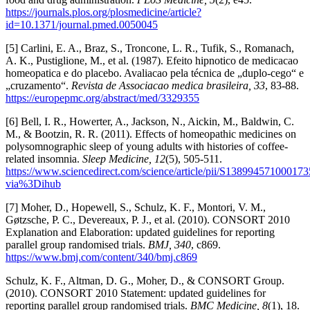
https://journals.plos.org/plosmedicine/article?
id=10.1371/journal.pmed.0050045
[5] Carlini, E. A., Braz, S., Troncone, L. R., Tufik, S., Romanach,
A. K., Pustiglione, M., et al. (1987). Efeito hipnotico de medicacao
homeopatica e do placebo. Avaliacao pela técnica de „duplo-cego“ e
„cruzamento“.
Revista de Associacao medica brasileira, 33
, 83-88.
https://europepmc.org/abstract/med/3329355
[6] Bell, I. R., Howerter, A., Jackson, N., Aickin, M., Baldwin, C.
M., & Bootzin, R. R. (2011). Effects of homeopathic medicines on
polysomnographic sleep of young adults with histories of coffee-
related insomnia.
Sleep Medicine, 12
(5), 505-511.
https://www.sciencedirect.com/science/article/pii/S138994571000173
via%3Dihub
[7] Moher, D., Hopewell, S., Schulz, K. F., Montori, V. M.,
Gøtzsche, P. C., Devereaux, P. J., et al. (2010). CONSORT 2010
Explanation and Elaboration: updated guidelines for reporting
parallel group randomised trials.
BMJ, 340
, c869.
https://www.bmj.com/content/340/bmj.c869
Schulz, K. F., Altman, D. G., Moher, D., & CONSORT Group.
(2010). CONSORT 2010 Statement: updated guidelines for
reporting parallel group randomised trials.
BMC Medicine, 8
(1), 18.