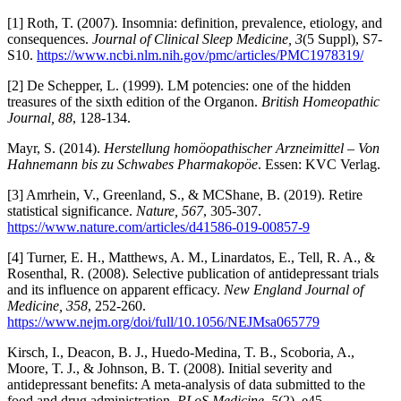
[1] Roth, T. (2007). Insomnia: definition, prevalence, etiology, and
consequences.
Journal of Clinical Sleep Medicine, 3
(5 Suppl), S7-
S10.
https://www.ncbi.nlm.nih.gov/pmc/articles/PMC1978319/
[2] De Schepper, L. (1999). LM potencies: one of the hidden
treasures of the sixth edition of the Organon.
British Homeopathic
Journal, 88
, 128-134.
Mayr, S. (2014).
Herstellung homöopathischer Arzneimittel – Von
Hahnemann bis zu Schwabes Pharmakopöe
. Essen: KVC Verlag.
[3] Amrhein, V., Greenland, S., & MCShane, B. (2019). Retire
statistical significance.
Nature, 567
, 305-307.
https://www.nature.com/articles/d41586-019-00857-9
[4] Turner, E. H., Matthews, A. M., Linardatos, E., Tell, R. A., &
Rosenthal, R. (2008). Selective publication of antidepressant trials
and its influence on apparent efficacy.
New England Journal of
Medicine, 358
, 252-260.
https://www.nejm.org/doi/full/10.1056/NEJMsa065779
Kirsch, I., Deacon, B. J., Huedo-Medina, T. B., Scoboria, A.,
Moore, T. J., & Johnson, B. T. (2008). Initial severity and
antidepressant benefits: A meta-analysis of data submitted to the
food and drug administration.
PLoS Medicine, 5
(2), e45.