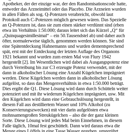
Apotheker, der der einzige war, der den Randomisationscode hatte,
entweder das Arzneimittel oder das Placebo. Die Arzneien wurden
in allen Fällen als sog. Q-Potenzen verabreicht, obwohl laut
Protokoll auch C-Potenzen möglich gewesen wären. Das Spezielle
an Q-Potenzen ist, dass sie zum einen stärker verdünnt sind (eben
etwa im Verhältnis 1:50.000; daraus leitet sich das Kürzel „Q“ für
„Quinquagesimillesimal“ – ein 50.Tausendstel ab) und daher auch
öfter, normalerweise täglich, genommen werden können. Sie sind
eine Spätentdeckung Hahnemanns und wurden dementsprechend
spät, erst mit der Entdeckung der letzten Auflage des Organons
1921 bekannt und wurden zum ersten Mal von Flury 1942
hergestellt [2]. Im Wesentlichen wird dabei als Ausgangspotenz eine
durch Verreibung bis zur C3 erzeugte Potenz verwendet, mit der
dann in alkoholischer Lösung eine Anzahl Kügelchen imprägniert
werden. Diese Kügelchen werden dann in alkoholischer Lösung
aufgelöst, so dass das Mengenverhältnis in etwa 1:50.000 beträgt.
Dies ergibt die Q1. Diese Lösung wird dann durch Schütteln weiter
potenziert und mit ihr wiederum Kügelchen imprägniert, usw. Mit
den Kügelchen wird dann eine Gebrauchslösung hergestellt, in
diesem Fall aus destilliertem Wasser und 10% Alkohol (zu
Konservierungszwecken) mit vier darin aufgelösten etwa
mohnsamengroßen Streukügelchen – also die der ganz kleinen
Sorte. Diese Lösung wird jedes Mal beim Einnehmen, in diesem
Falle täglich, 10mal fest geschüttelt. Dann wird daraus etwa die
Menge eines Löffels in eine Tasse Wasser gegeben, umgerührt,