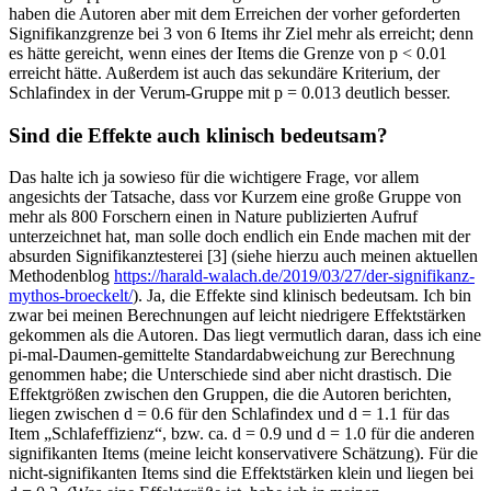
haben die Autoren aber mit dem Erreichen der vorher geforderten
Signifikanzgrenze bei 3 von 6 Items ihr Ziel mehr als erreicht; denn
es hätte gereicht, wenn eines der Items die Grenze von p < 0.01
erreicht hätte. Außerdem ist auch das sekundäre Kriterium, der
Schlafindex in der Verum-Gruppe mit p = 0.013 deutlich besser.
Sind die Effekte auch klinisch bedeutsam?
Das halte ich ja sowieso für die wichtigere Frage, vor allem
angesichts der Tatsache, dass vor Kurzem eine große Gruppe von
mehr als 800 Forschern einen in Nature publizierten Aufruf
unterzeichnet hat, man solle doch endlich ein Ende machen mit der
absurden Signifikanztesterei [3] (siehe hierzu auch meinen aktuellen
Methodenblog
https://harald-walach.de/2019/03/27/der-signifikanz-
mythos-broeckelt/
). Ja, die Effekte sind klinisch bedeutsam. Ich bin
zwar bei meinen Berechnungen auf leicht niedrigere Effektstärken
gekommen als die Autoren. Das liegt vermutlich daran, dass ich eine
pi-mal-Daumen-gemittelte Standardabweichung zur Berechnung
genommen habe; die Unterschiede sind aber nicht drastisch. Die
Effektgrößen zwischen den Gruppen, die die Autoren berichten,
liegen zwischen d = 0.6 für den Schlafindex und d = 1.1 für das
Item „Schlafeffizienz“, bzw. ca. d = 0.9 und d = 1.0 für die anderen
signifikanten Items (meine leicht konservativere Schätzung). Für die
nicht-signifikanten Items sind die Effektstärken klein und liegen bei