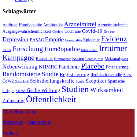
Schlagwörter
Arzneimittel
Additive Homöopathie
Antibiotika
Arzneimittelrecht
Covid-19
Ausgangswahrscheinlichkeit
Cochrane
Cholera
Dengue
Evidenz
Depression
Empirie
EASAC
Epidemie
Enzephalitis
Irrtümer
Forschung
Homöopathie
Fieber
Infektionen
Kampagne
Kausalität
Kosten
Metaanalysen
Kommentar
Leptospirose
Placebo
Nebenwirkung
NHMRC
Pandemie
Potenzierung
Randomisierte Studie
Registrierung
Replikationsstudie
Sars-
Selbstheilungskräfte
Skeptiker
CoV-2
Spanische
Scharlach
Sepsis
Studien
Wirksamkeit
spezifische Wirkung
Grippe
Öffentlichkeit
Zulassung
Über diesen Blog
Impressum
/
Datenschutz
Kontakt