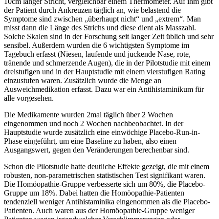
10cm langer Stricht, vergleichbar einem Thermometer. Auf ihm gibt
der Patient durch Ankreuzen täglich an, wie belastend die
Symptome sind zwischen „überhaupt nicht“ und „extrem“. Man
misst dann die Länge des Strichs und diese dient als Masszahl.
Solche Skalen sind in der Forschung seit langer Zeit üblich und sehr
sensibel. Außerdem wurden die 6 wichtigsten Symptome im
Tagebuch erfasst (Niesen, laufende und juckende Nase, rote,
tränende und schmerzende Augen), die in der Pilotstudie mit einem
dreistufigen und in der Hauptstudie mit einem vierstufigen Rating
einzustufen waren. Zusätzlich wurde die Menge an
Ausweichmedikation erfasst. Dazu war ein Antihistaminikum für
alle vorgesehen.
Die Medikamente wurden 2mal täglich über 2 Wochen
eingenommen und noch 2 Wochen nachbeobachtet. In der
Hauptstudie wurde zusätzlich eine einwöchige Placebo-Run-in-
Phase eingeführt, um eine Baseline zu haben, also einen
Ausgangswert, gegen den Veränderungen berechenbar sind.
Schon die Pilotstudie hatte deutliche Effekte gezeigt, die mit einem
robusten, non-parametrischen statistischen Test signifikant waren.
Die Homöopathie-Gruppe verbesserte sich um 80%, die Placebo-
Gruppe um 18%. Dabei hatten die Homöopathie-Patienten
tendenziell weniger Antihistaminika eingenommen als die Placebo-
Patienten. Auch waren aus der Homöopathie-Gruppe weniger