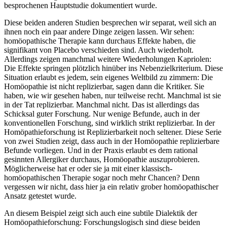
besprochenen Hauptstudie dokumentiert wurde.
Diese beiden anderen Studien besprechen wir separat, weil sich an
ihnen noch ein paar andere Dinge zeigen lassen. Wir sehen:
homöopathische Therapie kann durchaus Effekte haben, die
signifikant von Placebo verschieden sind. Auch wiederholt.
Allerdings zeigen manchmal weitere Wiederholungen Kapriolen:
Die Effekte springen plötzlich hinüber ins Nebenzielkriterium. Diese
Situation erlaubt es jedem, sein eigenes Weltbild zu zimmern: Die
Homöopathie ist nicht replizierbar, sagen dann die Kritiker. Sie
haben, wie wir gesehen haben, nur teilweise recht. Manchmal ist sie
in der Tat replizierbar. Manchmal nicht. Das ist allerdings das
Schicksal guter Forschung. Nur wenige Befunde, auch in der
konventionellen Forschung, sind wirklich strikt replizierbar. In der
Homöpathieforschung ist Replizierbarkeit noch seltener. Diese Serie
von zwei Studien zeigt, dass auch in der Homöopathie replizierbare
Befunde vorliegen. Und in der Praxis erlaubt es dem rational
gesinnten Allergiker durchaus, Homöopathie auszuprobieren.
Möglicherweise hat er oder sie ja mit einer klassisch-
homöopathischen Therapie sogar noch mehr Chancen? Denn
vergessen wir nicht, dass hier ja ein relativ grober homöopathischer
Ansatz getestet wurde.
An diesem Beispiel zeigt sich auch eine subtile Dialektik der
Homöopathieforschung: Forschungslogisch sind diese beiden