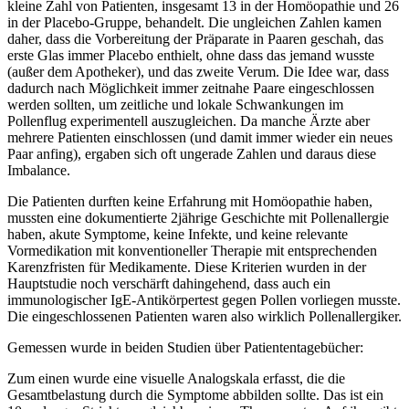
kleine Zahl von Patienten, insgesamt 13 in der Homöopathie und 26
in der Placebo-Gruppe, behandelt. Die ungleichen Zahlen kamen
daher, dass die Vorbereitung der Präparate in Paaren geschah, das
erste Glas immer Placebo enthielt, ohne dass das jemand wusste
(außer dem Apotheker), und das zweite Verum. Die Idee war, dass
dadurch nach Möglichkeit immer zeitnahe Paare eingeschlossen
werden sollten, um zeitliche und lokale Schwankungen im
Pollenflug experimentell auszugleichen. Da manche Ärzte aber
mehrere Patienten einschlossen (und damit immer wieder ein neues
Paar anfing), ergaben sich oft ungerade Zahlen und daraus diese
Imbalance.
Die Patienten durften keine Erfahrung mit Homöopathie haben,
mussten eine dokumentierte 2jährige Geschichte mit Pollenallergie
haben, akute Symptome, keine Infekte, und keine relevante
Vormedikation mit konventioneller Therapie mit entsprechenden
Karenzfristen für Medikamente. Diese Kriterien wurden in der
Hauptstudie noch verschärft dahingehend, dass auch ein
immunologischer IgE-Antikörpertest gegen Pollen vorliegen musste.
Die eingeschlossenen Patienten waren also wirklich Pollenallergiker.
Gemessen wurde in beiden Studien über Patiententagebücher:
Zum einen wurde eine visuelle Analogskala erfasst, die die
Gesamtbelastung durch die Symptome abbilden sollte. Das ist ein