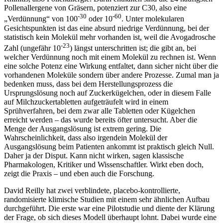
Pollenallergene von Gräsern, potenziert zur C30, also eine
-30
-60
„Verdünnung“ von 100
oder 10
. Unter molekularen
Gesichtspunkten ist das eine absurd niedrige Verdünnung, bei der
statistisch kein Molekül mehr vorhanden ist, weil die Avogadrosche
-23
Zahl (ungefähr 10
) längst unterschritten ist; die gibt an, bei
welcher Verdünnung noch mit einem Molekül zu rechnen ist. Wenn
eine solche Potenz eine Wirkung entfaltet, dann sicher nicht über die
vorhandenen Moleküle sondern über andere Prozesse. Zumal man ja
bedenken muss, dass bei dem Herstellungsprozess die
Ursprungslösung noch auf Zuckerkügelchen, oder in diesem Falle
auf Milchzuckertabletten aufgeträufelt wird in einem
Sprühverfahren, bei dem zwar alle Tabletten oder Kügelchen
erreicht werden – das wurde bereits öfter untersucht. Aber die
Menge der Ausgangslösung ist extrem gering. Die
Wahrscheinlichkeit, dass also irgendein Molekül der
Ausgangslösung beim Patienten ankommt ist praktisch gleich Null.
Daher ja der Disput. Kann nicht wirken, sagen klassische
Pharmakologen, Kritiker und Wissenschaftler. Wirkt eben doch,
zeigt die Praxis – und eben auch die Forschung.
David Reilly hat zwei verblindete, placebo-kontrollierte,
randomisierte klimische Studien mit einem sehr ähnlichen Aufbau
durchgeführt. Die erste war eine Pilotstudie und diente der Klärung
der Frage, ob sich dieses Modell überhaupt lohnt. Dabei wurde eine