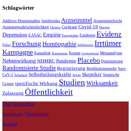
Schlagwörter
Arzneimittel
Additive Homöopathie
Antibiotika
Arzneimittelrecht
Covid-19
Ausgangswahrscheinlichkeit
Cochrane
Cholera
Dengue
Evidenz
Depression
Empirie
EASAC
Epidemie
Enzephalitis
Irrtümer
Forschung
Homöopathie
Fieber
Infektionen
Kampagne
Kausalität
Kosten
Metaanalysen
Kommentar
Leptospirose
Placebo
Nebenwirkung
NHMRC
Pandemie
Potenzierung
Randomisierte Studie
Registrierung
Replikationsstudie
Sars-
Selbstheilungskräfte
Skeptiker
CoV-2
Spanische
Scharlach
Sepsis
Studien
Wirksamkeit
spezifische Wirkung
Grippe
Öffentlichkeit
Zulassung
Über diesen Blog
Impressum
/
Datenschutz
Kontakt