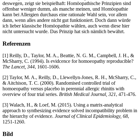
deswegen, zeigt sie beispielhaft: Homöopathische Prinzipien sind
offenbar weniger dumm, als manche meinen, und Homöopathie
kann bei Allergien durchaus eine rationale Wahl sein, vor allem
dann, wenn alles andere nicht gut funktioniert. Doch dann würde
ich lieber klassische Homöopathie wählen, auch wenn diese hier
nicht untersucht wurde. Das Prinzip hat sich nämlich bewährt.
Referenzen
[1] Reilly, D., Taylor, M. A., Beattie, N. G. M., Campbell, J. H., &
McSharry, C. (1994). Is evidcence for homoeopathy reproducible?
The Lancet, 344
, 1601-1606.
[2] Taylor, M. A., Reilly, D., Llewellyn-Jones, R. H., McSharry, C.,
& Aitchison, T. C. (2000). Randomised controlled trial of
homoeopathy versus placebo in perennial allergic rhinitis with
overview of four trial series.
British Medical Journal, 321
, 471-476.
[3] Walach, H., & Loef, M. (2015). Using a matrix-analytical
approach to synthesizing evidence solved incompatibility problem in
the hierarchy of evidence.
Journal of Clinical Epidemiology, 68
,
1251-1260.
Bild