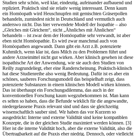
Studien sehr schön, weil klar, eindeutig, aufeinander aufbauend und
repliziert. Praktisch sind sie relativ wenig interessant. Denn kaum
ein Homöopath wird Heuschnupfen mit gemischten Gräserpollen
behandeln, zumindest nicht in Deutschland und vermutlich auch
anderswo nicht. Das hier verwendete Modell der Isopathie – also
„Gleiches mit Gleichem“, nicht „Ähnliches mit Ähnlichen“
behandeln – ist zwar dem der Homöopathie sehr verwandt, ist aber
eben nicht Homöopathie. Es wird zwar manchmal auch von
Homöopathen angewandt. Dann gibt ein Arzt z.B. potenzierte
Kuhmilch, wenn klar ist, dass Milch zu den Problemen führt und
andere Arzneimittel nicht gut wirken. Aber klinisch gesehen ist diese
isopathische Art der Anwendung, wie sie auch den Studien von
Reilly zugrundeliegt, eher eine Randerscheinung. Praktisch-klinisch
hat diese Studienreihe also wenig Bedeutung. Dafür ist es aber ein
schönes, sauberes Forschungsmodell das beispielhaft zeigt, dass
potenzierte Substanzen in einem klinischen Modell wirken können.
Das ist überhaupt ein Forschungsdilemma, das auch in der
konventionellen Forschung kaum wegzubekommen ist. Man kann
es selten so haben, dass die Befunde wirklich für die angewandte,
niedergelassene Praxis relevant sind und dass sie gleichzeitig
wissenschaftlich sauber sind. Wir haben das vor Kurzem so
ausgedrückt: Interne und externe Validität sind keine kompatiblen
Konzepte, die in der gleichen Studie maximiert werden können. [3]
Hier ist die interne Validität hoch, aber die externe Validität, also die
Übertragbarkeit auf die Praxis eher niedrig. Dennoch, oder vielleicht