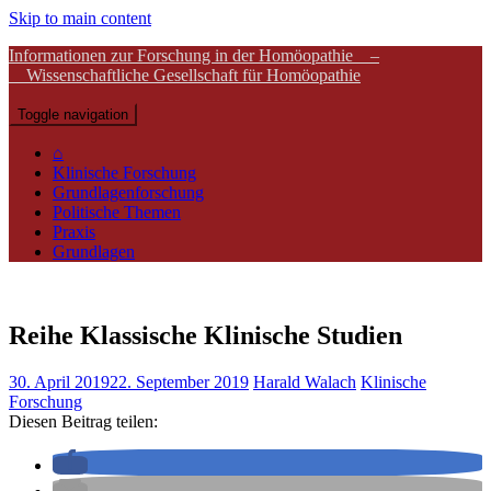
Skip to main content
Informationen zur Forschung in der Homöopathie –
Wissenschaftliche Gesellschaft für Homöopathie
Toggle navigation
⌂
Klinische Forschung
Grundlagenforschung
Politische Themen
Praxis
Grundlagen
Reihe Klassische Klinische Studien
30. April 2019
22. September 2019
Harald Walach
Klinische
Forschung
Diesen Beitrag teilen: