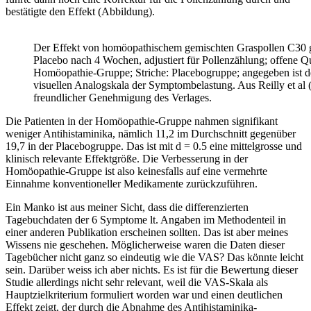
bestätigte den Effekt (Abbildung).
Der Effekt von homöopathischem gemischten Graspollen C30 
Placebo nach 4 Wochen, adjustiert für Pollenzählung; offene Q
Homöopathie-Gruppe; Striche: Placebogruppe; angegeben ist d
visuellen Analogskala der Symptombelastung. Aus Reilly et al 
freundlicher Genehmigung des Verlages.
Die Patienten in der Homöopathie-Gruppe nahmen signifikant
weniger Antihistaminika, nämlich 11,2 im Durchschnitt gegenüber
19,7 in der Placebogruppe. Das ist mit d = 0.5 eine mittelgrosse und
klinisch relevante Effektgröße. Die Verbesserung in der
Homöopathie-Gruppe ist also keinesfalls auf eine vermehrte
Einnahme konventioneller Medikamente zurückzuführen.
Ein Manko ist aus meiner Sicht, dass die differenzierten
Tagebuchdaten der 6 Symptome lt. Angaben im Methodenteil in
einer anderen Publikation erscheinen sollten. Das ist aber meines
Wissens nie geschehen. Möglicherweise waren die Daten dieser
Tagebücher nicht ganz so eindeutig wie die VAS? Das könnte leicht
sein. Darüber weiss ich aber nichts. Es ist für die Bewertung dieser
Studie allerdings nicht sehr relevant, weil die VAS-Skala als
Hauptzielkriterium formuliert worden war und einen deutlichen
Effekt zeigt, der durch die Abnahme des Antihistaminika-