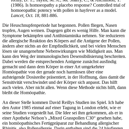
(1986). Is homoeopathy a placebo response? Controlled trial of
homoeopathic potency with pollen in hayfever as a model.
Lancet, Oct. 18
, 881-886.
Die Heuschnupfenperiode hat begonnen. Pollen fliegen, Nasen
tropfen, Augen weinen. Dagegen gibt es wenig Hilfe. Man kann die
Symptome bekämpfen und Antihistaminika nehmen. Sie reduzieren
die allergische Reaktion des Körpers auf die Antigene der Pollen,
ändern aber nichts an der Empfindlichkeit, und bei vielen Menschen
lösen sie unangenehme Nebenwirkungen wie Müdigkeit aus. Man
kann den Weg der immunologischen Desensibilisierung beschreiten.
Dabei werden die entsprechenden Antigene zunächst ausfindig
gemacht und dann dem Körper in einer Art umgekehrter
Homöopathie von der gerade noch harmlosen über eine
aufsteigende Dosisreihe präsentiert, in der Hoffnung, dass damit die
Sensitivität verschwindet und der Körper sich anpasst. Das hilft
auch vielen. Aber nicht allen. Wenn diese Methode nichts hilft, dann
bleibt die Homöopathie.
An dieser Stelle kommen David Reillys Studien ins Spiel. Ich habe
den Autor 1985 einmal auf einer Tagung in London erlebt, wie er
seine Studien vorgestellt hat. Die Idee sei ihm gekommen, als er in
einer Apotheke Nelson’s „Mixed Grasspollen C30“ gesehen habe,
ein homöopathisches Fertigpräparat zur Behandlung allergischer
Rhinitis, also Pollenallergie. Darin enthalten sind die 24 häufigsten