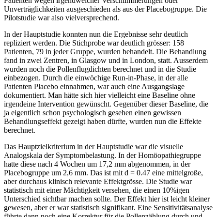
Patienten wegen irgendwelcher Verschlimmerungen oder
Unverträglichkeiten ausgeschieden als aus der Placebogruppe. Die
Pilotstudie war also vielversprechend.
In der Hauptstudie konnten nun die Ergebnisse sehr deutlich
repliziert werden. Die Stichprobe war deutlich grösser: 158
Patienten, 79 in jeder Gruppe, wurden behandelt. Die Behandlung
fand in zwei Zentren, in Glasgow und in London, statt. Ausserdem
wurden noch die Pollenflugdichten berechnet und in die Studie
einbezogen. Durch die einwöchige Run-in-Phase, in der alle
Patienten Placebo einnahmen, war auch eine Ausgangslage
dokumentiert. Man hätte sich hier vielleicht eine Baseline ohne
irgendeine Intervention gewünscht. Gegenüber dieser Baseline, die
ja eigentlich schon psychologisch gesehen einen gewissen
Behandlungseffekt gezeigt haben dürfte, wurden nun die Effekte
berechnet.
Das Hauptzielkriterium in der Hauptstudie war die visuelle
Analogskala der Symptombelastung. In der Homöopathiegruppe
hatte diese nach 4 Wochen um 17,2 mm abgenommen, in der
Placebogruppe um 2,6 mm. Das ist mit d = 0.47 eine mittelgroße,
aber durchaus klinisch relevante Effektgrösse. Die Studie war
statistisch mit einer Mächtigkeit versehen, die einen 10%igen
Unterschied sichtbar machen sollte. Der Effekt hier ist leicht kleiner
gewesen, aber er war statistisch signifikant. Eine Sensitivitätsanalyse
führte dann noch eine Korrektur für die Pollenzählung durch und