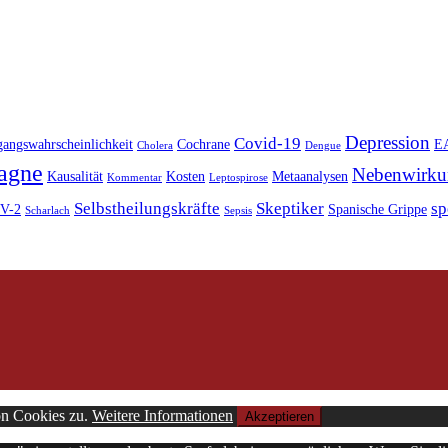
Depression
Covid-19
angswahrscheinlichkeit
Cochrane
E
Cholera
Dengue
agne
Nebenwirku
Kausalität
Kosten
Metaanalysen
Kommentar
Leptospirose
Selbstheilungskräfte
Skeptiker
sp
oV-2
Spanische Grippe
Scharlach
Sepsis
on Cookies zu.
Weitere Informationen
Akzeptieren