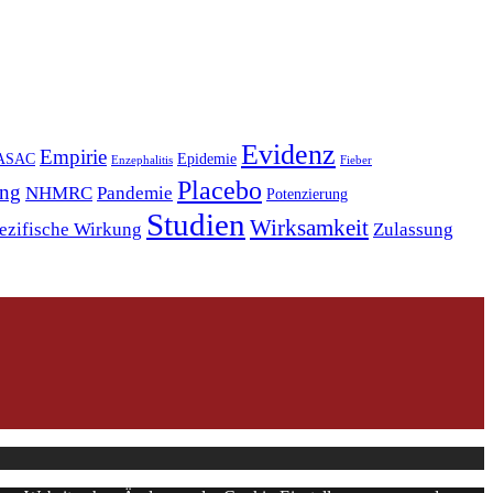
Evidenz
Empirie
ASAC
Epidemie
Enzephalitis
Fieber
Placebo
ng
NHMRC
Pandemie
Potenzierung
Studien
Wirksamkeit
ezifische Wirkung
Zulassung