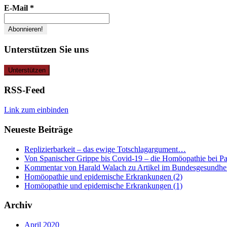
E-Mail
*
Unterstützen Sie uns
RSS-Feed
Link zum einbinden
Neueste Beiträge
Replizierbarkeit – das ewige Totschlagargument…
Von Spanischer Grippe bis Covid-19 – die Homöopathie bei P
Kommentar von Harald Walach zu Artikel im Bundesgesundheit
Homöopathie und epidemische Erkrankungen (2)
Homöopathie und epidemische Erkrankungen (1)
Archiv
April 2020