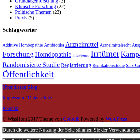
Grundlagenforschung
(3)
Klinische Forschung
(22)
Politische Themen
(23)
Praxis
(5)
Schlagwörter
Arzneimittel
Additive Homöopathie
Antibiotika
Arzneimittelrecht
Ausg
Irrtümer
Kamp
Forschung
Homöopathie
Infektionen
Randomisierte Studie
Registrierung
Replikationsstudie
Sars-C
Öffentlichkeit
Über diesen Blog
Impressum
/
Datenschutz
Kontakt
© WissHom 2017 Theme von
Colorlib
Powered by
WordPress
Durch die weitere Nutzung der Seite stimmen Sie der Verwendung v