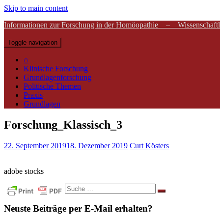
Skip to main content
Informationen zur Forschung in der Homöopathie – Wissenschaftli
Toggle navigation
⌂
Klinische Forschung
Grundlagenforschung
Politische Themen
Praxis
Grundlagen
Forschung_Klassisch_3
22. September 2019
18. Dezember 2019
Curt Kösters
adobe stocks
Suche
nach:
Neuste Beiträge per E-Mail erhalten?