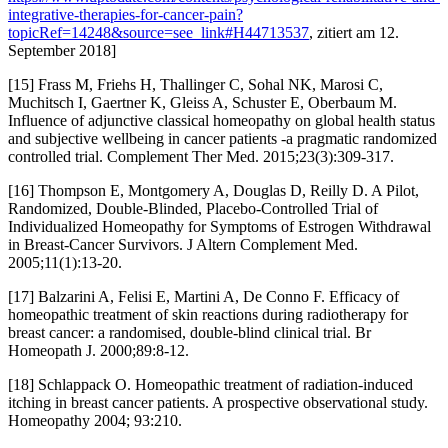
integrative-therapies-for-cancer-pain?
topicRef=14248&source=see_link#H44713537
, zitiert am 12.
September 2018]
[15] Frass M, Friehs H, Thallinger C, Sohal NK, Marosi C,
Muchitsch I, Gaertner K, Gleiss A, Schuster E, Oberbaum M.
Influence of adjunctive classical homeopathy on global health status
and subjective wellbeing in cancer patients -a pragmatic randomized
controlled trial. Complement Ther Med. 2015;23(3):309-317.
[16] Thompson E, Montgomery A, Douglas D, Reilly D. A Pilot,
Randomized, Double-Blinded, Placebo-Controlled Trial of
Individualized Homeopathy for Symptoms of Estrogen Withdrawal
in Breast-Cancer Survivors. J Altern Complement Med.
2005;11(1):13-20.
[17] Balzarini A, Felisi E, Martini A, De Conno F. Efficacy of
homeopathic treatment of skin reactions during radiotherapy for
breast cancer: a randomised, double-blind clinical trial. Br
Homeopath J. 2000;89:8-12.
[18] Schlappack O. Homeopathic treatment of radiation-induced
itching in breast cancer patients. A prospective observational study.
Homeopathy 2004; 93:210.