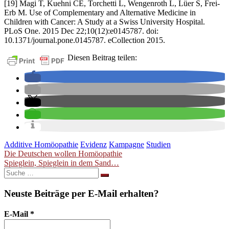
[19] Magi T, Kuehni CE, Torchetti L, Wengenroth L, Lüer S, Frei-
Erb M. Use of Complementary and Alternative Medicine in
Children with Cancer: A Study at a Swiss University Hospital.
PLoS One. 2015 Dec 22;10(12):e0145787. doi:
10.1371/journal.pone.0145787. eCollection 2015.
Diesen Beitrag teilen:
Additive Homöopathie
Evidenz
Kampagne
Studien
Beitragsnavigation
Die Deutschen wollen Homöopathie
Spieglein, Spieglein in dem Sand…
Suche
nach:
Neuste Beiträge per E-Mail erhalten?
E-Mail
*