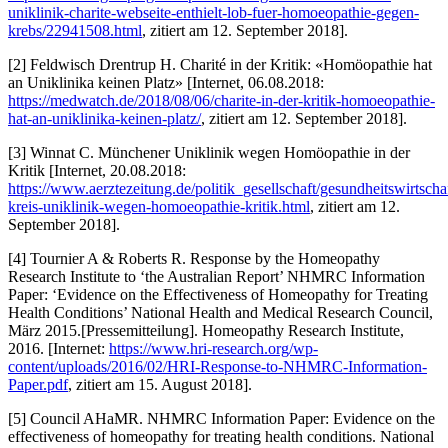
uniklinik-charite-webseite-enthielt-lob-fuer-homoeopathie-gegen-
krebs/22941508.html
, zitiert am 12. September 2018].
[2] Feldwisch Drentrup H. Charité in der Kritik: «Homöopathie hat
an Uniklinika keinen Platz» [Internet, 06.08.2018:
https://medwatch.de/2018/08/06/charite-in-der-kritik-homoeopathie-
hat-an-uniklinika-keinen-platz/
, zitiert am 12. September 2018].
[3] Winnat C. Münchener Uniklinik wegen Homöopathie in der
Kritik [Internet, 20.08.2018:
https://www.aerztezeitung.de/politik_gesellschaft/gesundheitswirtscha
kreis-uniklinik-wegen-homoeopathie-kritik.html
, zitiert am 12.
September 2018].
[4] Tournier A & Roberts R. Response by the Homeopathy
Research Institute to ‘the Australian Report’ NHMRC Information
Paper: ‘Evidence on the Effectiveness of Homeopathy for Treating
Health Conditions’ National Health and Medical Research Council,
März 2015.[Pressemitteilung]. Homeopathy Research Institute,
2016. [Internet:
https://www.hri-research.org/wp-
content/uploads/2016/02/HRI-Response-to-NHMRC-Information-
Paper.pdf
, zitiert am 15. August 2018].
[5] Council AHaMR. NHMRC Information Paper: Evidence on the
effectiveness of homeopathy for treating health conditions. National