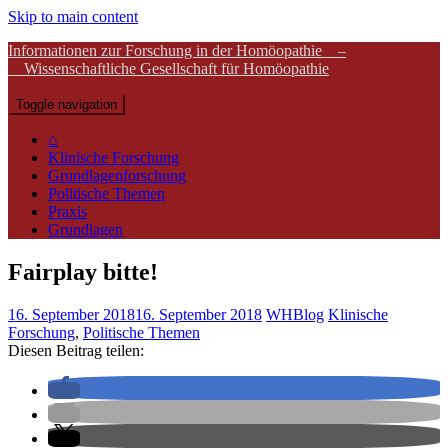
Skip to main content
Informationen zur Forschung in der Homöopathie –
Wissenschaftliche Gesellschaft für Homöopathie
Toggle navigation
⌂
Klinische Forschung
Grundlagenforschung
Politische Themen
Praxis
Grundlagen
Fairplay bitte!
16. September 2018
16. September 2018
WHBlog
Klinische
Forschung
,
Politische Themen
Diesen Beitrag teilen: