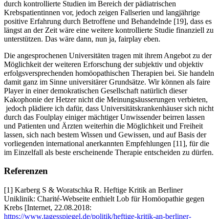
durch kontrollierte Studien im Bereich der pädiatrischen
Krebspatientinnen vor, jedoch zeigen Fallserien und langjährige
positive Erfahrung durch Betroffene und Behandelnde [19], dass es
längst an der Zeit wäre eine weitere kontrollierte Studie finanziell zu
unterstützen. Das wäre dann, nun ja, fairplay eben.
Die angesprochenen Universitäten tragen mit ihrem Angebot zu der
Möglichkeit der weiteren Erforschung der subjektiv und objektiv
erfolgsversprechenden homöopathischen Therapien bei. Sie handeln
damit ganz im Sinne universitärer Grundsätze. Wir können als faire
Player in einer demokratischen Gesellschaft natürlich dieser
Kakophonie der Hetzer nicht die Meinungsäusserungen verbieten,
jedoch plädiere ich dafür, dass Universitätskrankenhäuser sich nicht
durch das Foulplay einiger mächtiger Unwissender beirren lassen
und Patienten und Ärzten weiterhin die Möglichkeit und Freiheit
lassen, sich nach bestem Wissen und Gewissen, und auf Basis der
vorliegenden international anerkannten Empfehlungen [11], für die
im Einzelfall als beste erscheinende Therapie entscheiden zu dürfen.
Referenzen
[1] Karberg S & Woratschka R. Heftige Kritik an Berliner
Uniklinik: Charité-Webseite enthielt Lob für Homöopathie gegen
Krebs [Internet, 22.08.2018:
https://www.tagesspiegel.de/politik/heftige-kritik-an-berliner-