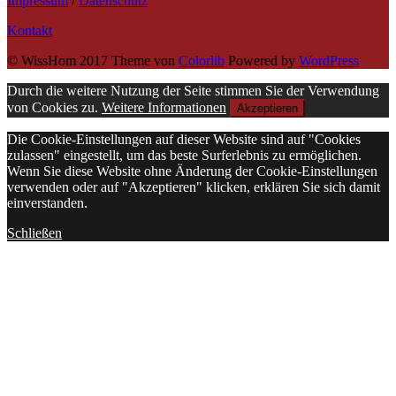
Impressum
/
Datenschutz
Kontakt
© WissHom 2017 Theme von
Colorlib
Powered by
WordPress
Durch die weitere Nutzung der Seite stimmen Sie der Verwendung
von Cookies zu.
Weitere Informationen
Akzeptieren
Die Cookie-Einstellungen auf dieser Website sind auf "Cookies
zulassen" eingestellt, um das beste Surferlebnis zu ermöglichen.
Wenn Sie diese Website ohne Änderung der Cookie-Einstellungen
verwenden oder auf "Akzeptieren" klicken, erklären Sie sich damit
einverstanden.
Schließen