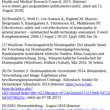
Health and Medical Research Council; 2015. [Internet:
www.nhmrc.gov.au/guidelines-publications/cam02, zitiert am 15.
August 2018].
[6] Bornhöft G, Wolf U, von Ammon K, Righetti M, Maxion-
Bergemann S, Baumgartner S, Thurneysen AE, Matthiessen PF.
Effectiveness, safety and cost-effectiveness of homeopathy in
general practice – summarized health technology assessment. Forsch
Komplementmed. 2006;13 Suppl 2:19-29. Epub 2006 Jun 26.
[7] WissHom. Forschungsbericht Homöopathie: Der aktuelle Stand
der Forschung zur Homöopathie: Versorgungsforschung,
Randomisierte kontrollierte klinische Studien, Meta-Analysen und
Grundlagenforschung. Hrsg.: Wissenschaftliche Gesellschaft für
Homöopathie (WissHom). Köthen (Anhalt), Mai 2016. 56 Seiten.
[8] De Sombre S. Homöopathische Arzneimittel 2014. Bekanntheit,
Verwendung und Image. Ergebnisse einer
bevölkerungsrepräsentativen Umfrage. Allensbach: Institut für
Demoskopie Allensbach; 2014 [Internet:
https://www.bah-
bonn.de/index.php?
eID=dumpFile&t=f&f=4233&token=8724d36ab6615321300b76f72
6d5e07d6e21e
, zitiert am 07.08.2015]
[9] DHU Pressemitteilung. August 2018 [Internet: