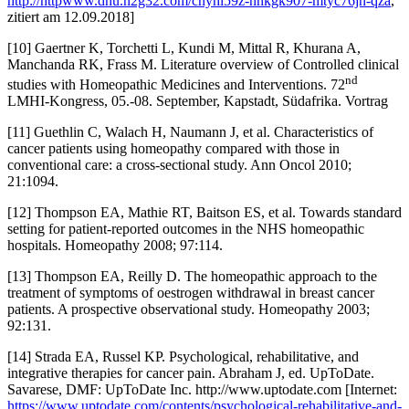
http://httpwww.dhu.n2g32.com/cnyhl59z-nnkgk907-mtyc76jn-qza
,
zitiert am 12.09.2018]
[10] Gaertner K, Torchetti L, Kundi M, Mittal R, Khurana A,
Manchanda RK, Frass M. Literature overview of Controlled clinical
nd
studies with Homeopathic Medicines and Interventions. 72
LMHI-Kongress, 05.-08. September, Kapstadt, Südafrika. Vortrag
[11] Guethlin C, Walach H, Naumann J, et al. Characteristics of
cancer patients using homeopathy compared with those in
conventional care: a cross-sectional study. Ann Oncol 2010;
21:1094.
[12] Thompson EA, Mathie RT, Baitson ES, et al. Towards standard
setting for patient-reported outcomes in the NHS homeopathic
hospitals. Homeopathy 2008; 97:114.
[13] Thompson EA, Reilly D. The homeopathic approach to the
treatment of symptoms of oestrogen withdrawal in breast cancer
patients. A prospective observational study. Homeopathy 2003;
92:131.
[14] Strada EA, Russel KP. Psychological, rehabilitative, and
integrative therapies for cancer pain. Abraham J, ed. UpToDate.
Savarese, DMF: UpToDate Inc. http://www.uptodate.com [Internet:
https://www.uptodate.com/contents/psychological-rehabilitative-and-