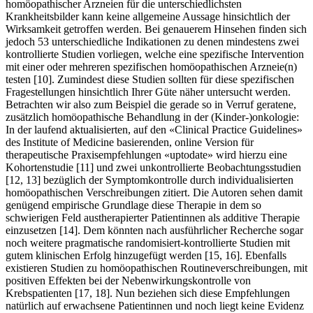
homöopathischer Arzneien für die unterschiedlichsten
Krankheitsbilder kann keine allgemeine Aussage hinsichtlich der
Wirksamkeit getroffen werden. Bei genauerem Hinsehen finden sich
jedoch 53 unterschiedliche Indikationen zu denen mindestens zwei
kontrollierte Studien vorliegen, welche eine spezifische Intervention
mit einer oder mehreren spezifischen homöopathischen Arzneie(n)
testen [10]. Zumindest diese Studien sollten für diese spezifischen
Fragestellungen hinsichtlich Ihrer Güte näher untersucht werden.
Betrachten wir also zum Beispiel die gerade so in Verruf geratene,
zusätzlich homöopathische Behandlung in der (Kinder-)onkologie:
In der laufend aktualisierten, auf den «Clinical Practice Guidelines»
des Institute of Medicine basierenden, online Version für
therapeutische Praxisempfehlungen «uptodate» wird hierzu eine
Kohortenstudie [11] und zwei unkontrollierte Beobachtungsstudien
[12, 13] bezüglich der Symptomkontrolle durch individualisierten
homöopathischen Verschreibungen zitiert. Die Autoren sehen damit
genügend empirische Grundlage diese Therapie in dem so
schwierigen Feld austherapierter Patientinnen als additive Therapie
einzusetzen [14]. Dem könnten nach ausführlicher Recherche sogar
noch weitere pragmatische randomisiert-kontrollierte Studien mit
gutem klinischen Erfolg hinzugefügt werden [15, 16]. Ebenfalls
existieren Studien zu homöopathischen Routineverschreibungen, mit
positiven Effekten bei der Nebenwirkungskontrolle von
Krebspatienten [17, 18]. Nun beziehen sich diese Empfehlungen
natürlich auf erwachsene Patientinnen und noch liegt keine Evidenz