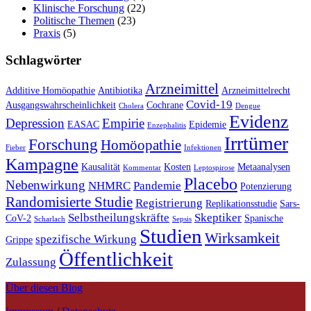
Klinische Forschung
(22)
Politische Themen
(23)
Praxis
(5)
Schlagwörter
Arzneimittel
Additive Homöopathie
Antibiotika
Arzneimittelrecht
Covid-19
Ausgangswahrscheinlichkeit
Cochrane
Cholera
Dengue
Evidenz
Depression
Empirie
EASAC
Epidemie
Enzephalitis
Irrtümer
Forschung
Homöopathie
Fieber
Infektionen
Kampagne
Kausalität
Kosten
Metaanalysen
Kommentar
Leptospirose
Placebo
Nebenwirkung
NHMRC
Pandemie
Potenzierung
Randomisierte Studie
Registrierung
Replikationsstudie
Sars-
Selbstheilungskräfte
Skeptiker
CoV-2
Spanische
Scharlach
Sepsis
Studien
Wirksamkeit
spezifische Wirkung
Grippe
Öffentlichkeit
Zulassung
Über diesen Blog