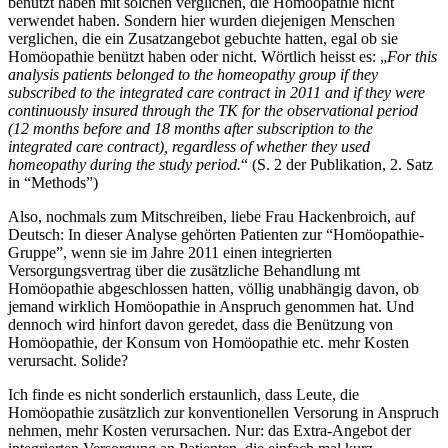
benützt haben mit solchen verglichen, die Homöopathie nicht
verwendet haben. Sondern hier wurden diejenigen Menschen
verglichen, die ein Zusatzangebot gebuchte hatten, egal ob sie
Homöopathie benützt haben oder nicht. Wörtlich heisst es: „
For this
analysis patients belonged to the homeopathy group if they
subscribed to the integrated care contract in 2011 and if they were
continuously insured through the TK for the observational period
(12 months before and 18 months after subscription to the
integrated care contract), regardless of whether they used
homeopathy during the study period.
“ (S. 2 der Publikation, 2. Satz
in “Methods”)
Also, nochmals zum Mitschreiben, liebe Frau Hackenbroich, auf
Deutsch: In dieser Analyse gehörten Patienten zur “Homöopathie-
Gruppe”, wenn sie im Jahre 2011 einen integrierten
Versorgungsvertrag über die zusätzliche Behandlung mt
Homöopathie abgeschlossen hatten, völlig unabhängig davon, ob
jemand wirklich Homöopathie in Anspruch genommen hat. Und
dennoch wird hinfort davon geredet, dass die Benützung von
Homöopathie, der Konsum von Homöopathie etc. mehr Kosten
verursacht. Solide?
Ich finde es nicht sonderlich erstaunlich, dass Leute, die
Homöopathie zusätzlich zur konventionellen Versorung in Anspruch
nehmen, mehr Kosten verursachen. Nur: das Extra-Angebot der