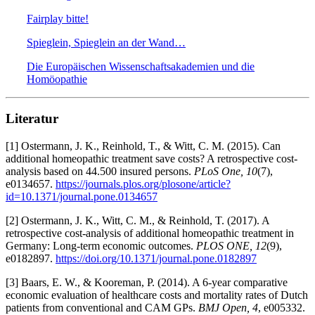
Fairplay bitte!
Spieglein, Spieglein an der Wand…
Die Europäischen Wissenschaftsakademien und die
Homöopathie
Literatur
[1] Ostermann, J. K., Reinhold, T., & Witt, C. M. (2015). Can
additional homeopathic treatment save costs? A retrospective cost-
analysis based on 44.500 insured persons.
PLoS One, 10
(7),
e0134657.
https://journals.plos.org/plosone/article?
id=10.1371/journal.pone.0134657
[2] Ostermann, J. K., Witt, C. M., & Reinhold, T. (2017). A
retrospective cost-analysis of additional homeopathic treatment in
Germany: Long-term economic outcomes.
PLOS ONE, 12
(9),
e0182897.
https://doi.org/10.1371/journal.pone.0182897
[3] Baars, E. W., & Kooreman, P. (2014). A 6-year comparative
economic evaluation of healthcare costs and mortality rates of Dutch
patients from conventional and CAM GPs.
BMJ Open, 4
, e005332.