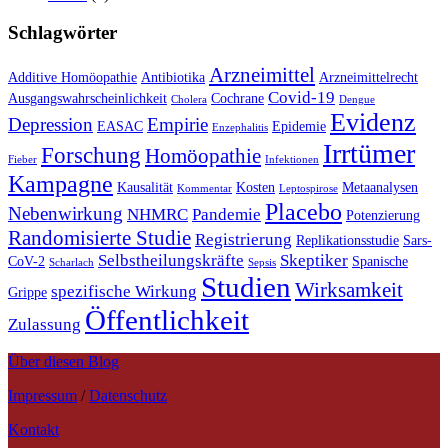
Schlagwörter
Arzneimittel
Additive Homöopathie
Antibiotika
Arzneimittelrecht
Covid-19
Ausgangswahrscheinlichkeit
Cochrane
Cholera
Dengue
Evidenz
Depression
Empirie
EASAC
Epidemie
Enzephalitis
Irrtümer
Forschung
Homöopathie
Fieber
Infektionen
Kampagne
Kausalität
Kosten
Metaanalysen
Kommentar
Leptospirose
Placebo
Nebenwirkung
NHMRC
Pandemie
Potenzierung
Randomisierte Studie
Registrierung
Replikationsstudie
Sars-
Selbstheilungskräfte
Skeptiker
CoV-2
Spanische
Scharlach
Sepsis
Studien
Wirksamkeit
spezifische Wirkung
Grippe
Öffentlichkeit
Zulassung
Über diesen Blog
Impressum
/
Datenschutz
Kontakt