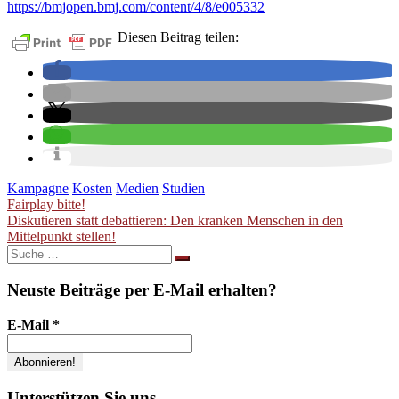
https://bmjopen.bmj.com/content/4/8/e005332
Diesen Beitrag teilen:
Kampagne
Kosten
Medien
Studien
Beitragsnavigation
Fairplay bitte!
Diskutieren statt debattieren: Den kranken Menschen in den
Mittelpunkt stellen!
Suche
nach:
Neuste Beiträge per E-Mail erhalten?
E-Mail
*
Unterstützen Sie uns