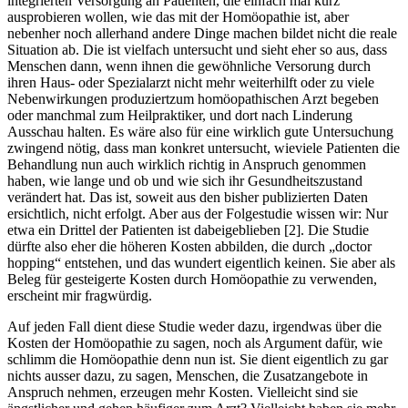
integrierten Versorgung an Patienten, die einfach mal kurz
ausprobieren wollen, wie das mit der Homöopathie ist, aber
nebenher noch allerhand andere Dinge machen bildet nicht die reale
Situation ab. Die ist vielfach untersucht und sieht eher so aus, dass
Menschen dann, wenn ihnen die gewöhnliche Versorung durch
ihren Haus- oder Spezialarzt nicht mehr weiterhilft oder zu viele
Nebenwirkungen produziertzum homöopathischen Arzt begeben
oder manchmal zum Heilpraktiker, und dort nach Linderung
Ausschau halten. Es wäre also für eine wirklich gute Untersuchung
zwingend nötig, dass man konkret untersucht, wieviele Patienten die
Behandlung nun auch wirklich richtig in Anspruch genommen
haben, wie lange und ob und wie sich ihr Gesundheitszustand
verändert hat. Das ist, soweit aus den bisher publizierten Daten
ersichtlich, nicht erfolgt. Aber aus der Folgestudie wissen wir: Nur
etwa ein Drittel der Patienten ist dabeigeblieben [2]. Die Studie
dürfte also eher die höheren Kosten abbilden, die durch „doctor
hopping“ entstehen, und das wundert eigentlich keinen. Sie aber als
Beleg für gesteigerte Kosten durch Homöopathie zu verwenden,
erscheint mir fragwürdig.
Auf jeden Fall dient diese Studie weder dazu, irgendwas über die
Kosten der Homöopathie zu sagen, noch als Argument dafür, wie
schlimm die Homöopathie denn nun ist. Sie dient eigentlich zu gar
nichts ausser dazu, zu sagen, Menschen, die Zusatzangebote in
Anspruch nehmen, erzeugen mehr Kosten. Vielleicht sind sie