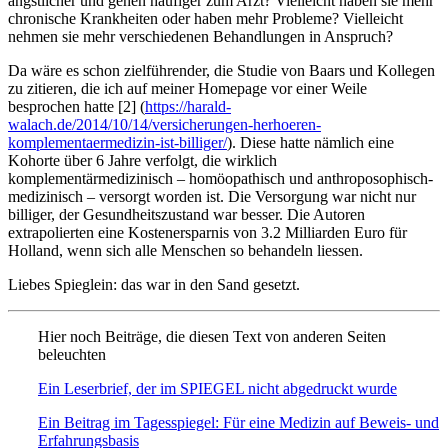
ängstlicher und gehen häufiger zum Arzt? Vielleicht haben sie mehr
chronische Krankheiten oder haben mehr Probleme? Vielleicht
nehmen sie mehr verschiedenen Behandlungen in Anspruch?
Da wäre es schon zielführender, die Studie von Baars und Kollegen
zu zitieren, die ich auf meiner Homepage vor einer Weile
besprochen hatte [2] (
https://harald-
walach.de/2014/10/14/versicherungen-herhoeren-
komplementaermedizin-ist-billiger/
). Diese hatte nämlich eine
Kohorte über 6 Jahre verfolgt, die wirklich
komplementärmedizinisch – homöopathisch und anthroposophisch-
medizinisch – versorgt worden ist. Die Versorgung war nicht nur
billiger, der Gesundheitszustand war besser. Die Autoren
extrapolierten eine Kostenersparnis von 3.2 Milliarden Euro für
Holland, wenn sich alle Menschen so behandeln liessen.
Liebes Spieglein: das war in den Sand gesetzt.
Hier noch Beiträge, die diesen Text von anderen Seiten
beleuchten
Ein Leserbrief, der im SPIEGEL nicht abgedruckt wurde
Ein Beitrag im Tagesspiegel: Für eine Medizin auf Beweis- und
Erfahrungsbasis