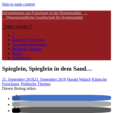
Skip to main content
Informationen zur Forschung in der Homöopathie –
Wissenschaftliche Gesellschaft für Homöopathie
Toggle navigation
⌂
Klinische Forschung
Grundlagenforschung
Politische Themen
Praxis
Grundlagen
Spieglein, Spieglein in dem Sand…
21. September 2018
23. September 2018
Harald Walach
Klinische
Forschung
,
Politische Themen
Diesen Beitrag teilen: