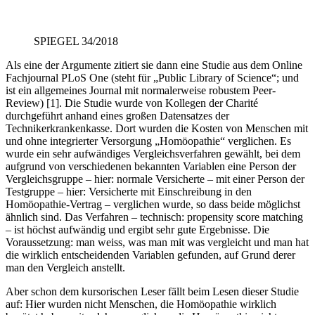
SPIEGEL 34/2018
Als eine der Argumente zitiert sie dann eine Studie aus dem Online
Fachjournal PLoS One (steht für „Public Library of Science“; und
ist ein allgemeines Journal mit normalerweise robustem Peer-
Review) [1]. Die Studie wurde von Kollegen der Charité
durchgeführt anhand eines großen Datensatzes der
Technikerkrankenkasse. Dort wurden die Kosten von Menschen mit
und ohne integrierter Versorgung „Homöopathie“ verglichen. Es
wurde ein sehr aufwändiges Vergleichsverfahren gewählt, bei dem
aufgrund von verschiedenen bekannten Variablen eine Person der
Vergleichsgruppe – hier: normale Versicherte – mit einer Person der
Testgruppe – hier: Versicherte mit Einschreibung in den
Homöopathie-Vertrag – verglichen wurde, so dass beide möglichst
ähnlich sind. Das Verfahren – technisch: propensity score matching
– ist höchst aufwändig und ergibt sehr gute Ergebnisse. Die
Voraussetzung: man weiss, was man mit was vergleicht und man hat
die wirklich entscheidenden Variablen gefunden, auf Grund derer
man den Vergleich anstellt.
Aber schon dem kursorischen Leser fällt beim Lesen dieser Studie
auf: Hier wurden nicht Menschen, die Homöopathie wirklich