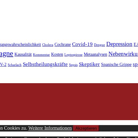
Depression
Covid-19
angswahrscheinlichkeit
Cochrane
E
Cholera
Dengue
agne
Nebenwirku
Kausalität
Kosten
Metaanalysen
Kommentar
Leptospirose
Selbstheilungskräfte
Skeptiker
sp
oV-2
Spanische Grippe
Scharlach
Sepsis
on Cookies zu.
Weitere Informationen
Akzeptieren