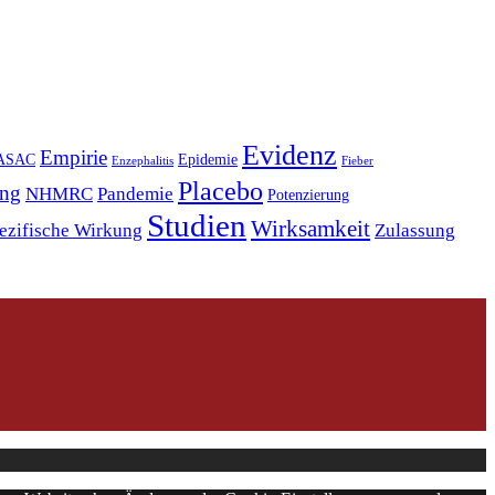
Evidenz
Empirie
ASAC
Epidemie
Enzephalitis
Fieber
Placebo
ng
NHMRC
Pandemie
Potenzierung
Studien
Wirksamkeit
ezifische Wirkung
Zulassung