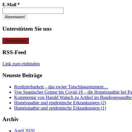
E-Mail
*
Unterstützen Sie uns
RSS-Feed
Link zum einbinden
Neueste Beiträge
Replizierbarkeit – das ewige Totschlagargument…
Von Spanischer Grippe bis Covid-19 – die Homöopathie bei P
Kommentar von Harald Walach zu Artikel im Bundesgesundheit
Homöopathie und epidemische Erkrankungen (2)
Homöopathie und epidemische Erkrankungen (1)
Archiv
April 2020