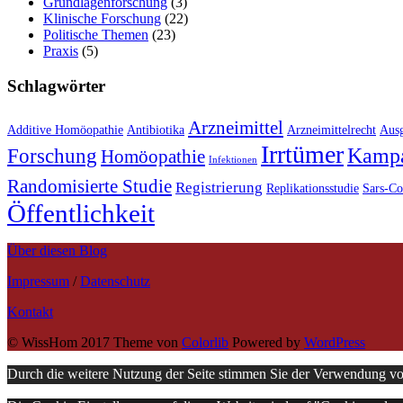
Grundlagenforschung
(3)
Klinische Forschung
(22)
Politische Themen
(23)
Praxis
(5)
Schlagwörter
Arzneimittel
Additive Homöopathie
Antibiotika
Arzneimittelrecht
Ausg
Irrtümer
Kamp
Forschung
Homöopathie
Infektionen
Randomisierte Studie
Registrierung
Replikationsstudie
Sars-C
Öffentlichkeit
Über diesen Blog
Impressum
/
Datenschutz
Kontakt
© WissHom 2017 Theme von
Colorlib
Powered by
WordPress
Durch die weitere Nutzung der Seite stimmen Sie der Verwendung v