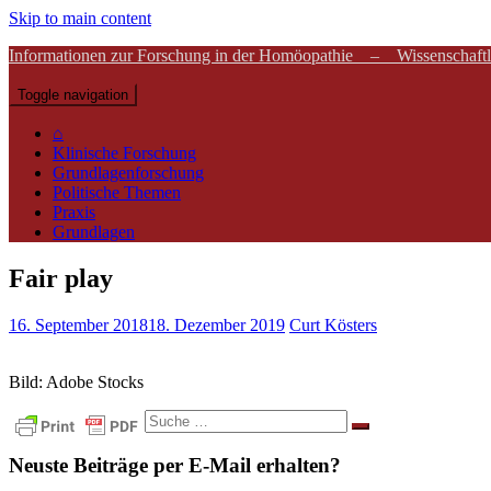
Skip to main content
Informationen zur Forschung in der Homöopathie – Wissenschaftli
Toggle navigation
⌂
Klinische Forschung
Grundlagenforschung
Politische Themen
Praxis
Grundlagen
Fair play
16. September 2018
18. Dezember 2019
Curt Kösters
Bild: Adobe Stocks
Suche
nach:
Neuste Beiträge per E-Mail erhalten?