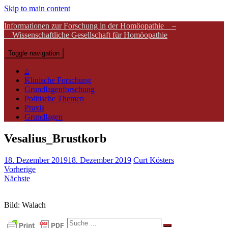
Skip to main content
Informationen zur Forschung in der Homöopathie –
Wissenschaftliche Gesellschaft für Homöopathie
Toggle navigation
⌂
Klinische Forschung
Grundlagenforschung
Politische Themen
Praxis
Grundlagen
Vesalius_Brustkorb
18. Dezember 2019
18. Dezember 2019
Curt Kösters
Vorherige
Nächste
Bild: Walach
Suche