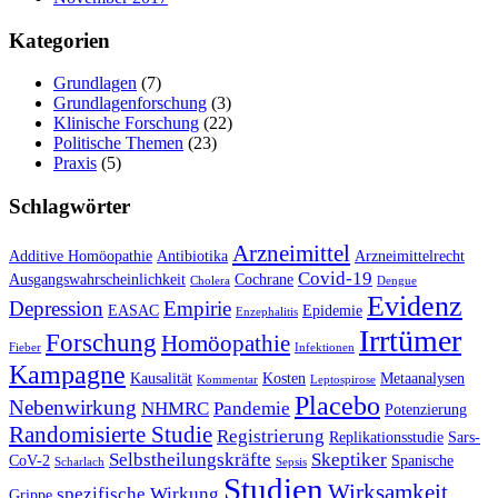
Kategorien
Grundlagen
(7)
Grundlagenforschung
(3)
Klinische Forschung
(22)
Politische Themen
(23)
Praxis
(5)
Schlagwörter
Arzneimittel
Additive Homöopathie
Antibiotika
Arzneimittelrecht
Covid-19
Ausgangswahrscheinlichkeit
Cochrane
Cholera
Dengue
Evidenz
Depression
Empirie
EASAC
Epidemie
Enzephalitis
Irrtümer
Forschung
Homöopathie
Fieber
Infektionen
Kampagne
Kausalität
Kosten
Metaanalysen
Kommentar
Leptospirose
Placebo
Nebenwirkung
NHMRC
Pandemie
Potenzierung
Randomisierte Studie
Registrierung
Replikationsstudie
Sars-
Selbstheilungskräfte
Skeptiker
CoV-2
Spanische
Scharlach
Sepsis
Studien
Wirksamkeit
spezifische Wirkung
Grippe