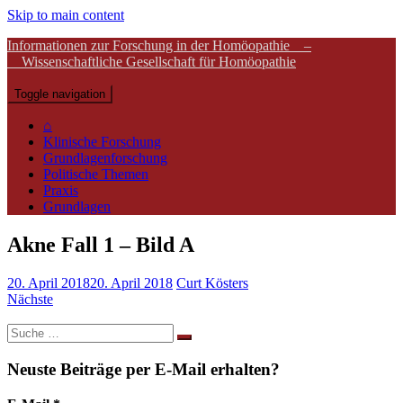
Skip to main content
Informationen zur Forschung in der Homöopathie –
Wissenschaftliche Gesellschaft für Homöopathie
Toggle navigation
⌂
Klinische Forschung
Grundlagenforschung
Politische Themen
Praxis
Grundlagen
Akne Fall 1 – Bild A
20. April 2018
20. April 2018
Curt Kösters
Nächste
Suche
nach:
Neuste Beiträge per E-Mail erhalten?