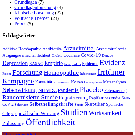
Grundlagen
(7)
Grundlagenforschung
(3)
Klinische Forschung
(22)
Politische Themen
(23)
Praxis
(5)
Schlagwörter
Arzneimittel
Additive Homöopathie
Antibiotika
Arzneimittelrecht
Covid-19
Ausgangswahrscheinlichkeit
Cochrane
Cholera
Dengue
Evidenz
Depression
Empirie
EASAC
Epidemie
Enzephalitis
Irrtümer
Forschung
Homöopathie
Fieber
Infektionen
Kampagne
Kausalität
Kosten
Metaanalysen
Kommentar
Leptospirose
Placebo
Nebenwirkung
NHMRC
Pandemie
Potenzierung
Randomisierte Studie
Registrierung
Replikationsstudie
Sars-
Selbstheilungskräfte
Skeptiker
CoV-2
Spanische
Scharlach
Sepsis
Studien
Wirksamkeit
spezifische Wirkung
Grippe
Öffentlichkeit
Zulassung
Über diesen Blog