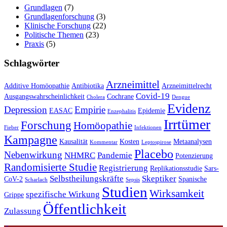
Grundlagen
(7)
Grundlagenforschung
(3)
Klinische Forschung
(22)
Politische Themen
(23)
Praxis
(5)
Schlagwörter
Arzneimittel
Additive Homöopathie
Antibiotika
Arzneimittelrecht
Covid-19
Ausgangswahrscheinlichkeit
Cochrane
Cholera
Dengue
Evidenz
Depression
Empirie
EASAC
Epidemie
Enzephalitis
Irrtümer
Forschung
Homöopathie
Fieber
Infektionen
Kampagne
Kausalität
Kosten
Metaanalysen
Kommentar
Leptospirose
Placebo
Nebenwirkung
NHMRC
Pandemie
Potenzierung
Randomisierte Studie
Registrierung
Replikationsstudie
Sars-
Selbstheilungskräfte
Skeptiker
CoV-2
Spanische
Scharlach
Sepsis
Studien
Wirksamkeit
spezifische Wirkung
Grippe
Öffentlichkeit
Zulassung