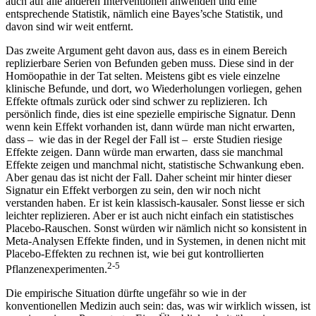
auch auf alle anderen Interventionen anwenden und eine
entsprechende Statistik, nämlich eine Bayes’sche Statistik, und
davon sind wir weit entfernt.
Das zweite Argument geht davon aus, dass es in einem Bereich
replizierbare Serien von Befunden geben muss. Diese sind in der
Homöopathie in der Tat selten. Meistens gibt es viele einzelne
klinische Befunde, und dort, wo Wiederholungen vorliegen, gehen
Effekte oftmals zurück oder sind schwer zu replizieren. Ich
persönlich finde, dies ist eine spezielle empirische Signatur. Denn
wenn kein Effekt vorhanden ist, dann würde man nicht erwarten,
dass – wie das in der Regel der Fall ist – erste Studien riesige
Effekte zeigen. Dann würde man erwarten, dass sie manchmal
Effekte zeigen und manchmal nicht, statistische Schwankung eben.
Aber genau das ist nicht der Fall. Daher scheint mir hinter dieser
Signatur ein Effekt verborgen zu sein, den wir noch nicht
verstanden haben. Er ist kein klassisch-kausaler. Sonst liesse er sich
leichter replizieren. Aber er ist auch nicht einfach ein statistisches
Placebo-Rauschen. Sonst würden wir nämlich nicht so konsistent in
Meta-Analysen Effekte finden, und in Systemen, in denen nicht mit
Placebo-Effekten zu rechnen ist, wie bei gut kontrollierten
2-5
Pflanzenexperimenten.
Die empirische Situation dürfte ungefähr so wie in der
konventionellen Medizin auch sein: das, was wir wirklich wissen, ist