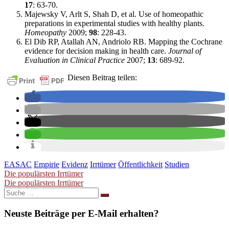
17
: 63-70.
Majewsky V, Arlt S, Shah D, et al. Use of homeopathic
preparations in experimental studies with healthy plants.
Homeopathy
2009;
98
: 228-43.
El Dib RP, Atallah AN, Andriolo RB. Mapping the Cochrane
evidence for decision making in health care.
Journal of
Evaluation in Clinical Practice
2007;
13
: 689-92.
Diesen Beitrag teilen:
EASAC
Empirie
Evidenz
Irrtümer
Öffentlichkeit
Studien
Beitragsnavigation
Die populärsten Irrtümer
Die populärsten Irrtümer
Suche
nach:
Neuste Beiträge per E-Mail erhalten?