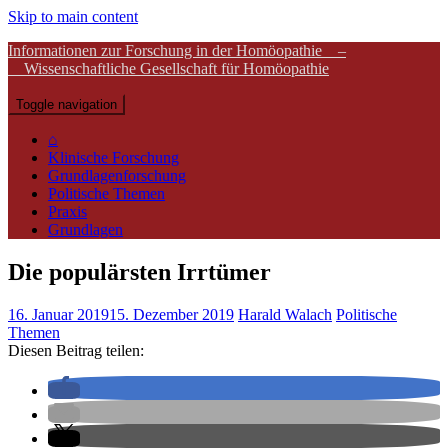
Skip to main content
Informationen zur Forschung in der Homöopathie –
Wissenschaftliche Gesellschaft für Homöopathie
Toggle navigation
⌂
Klinische Forschung
Grundlagenforschung
Politische Themen
Praxis
Grundlagen
Die populärsten Irrtümer
16. Januar 2019
15. Dezember 2019
Harald Walach
Politische
Themen
Diesen Beitrag teilen: