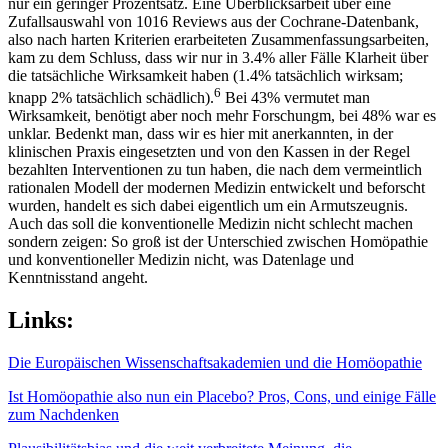
nur ein geringer Prozentsatz. Eine Überblicksarbeit über eine
Zufallsauswahl von 1016 Reviews aus der Cochrane-Datenbank,
also nach harten Kriterien erarbeiteten Zusammenfassungsarbeiten,
kam zu dem Schluss, dass wir nur in 3.4% aller Fälle Klarheit über
die tatsächliche Wirksamkeit haben (1.4% tatsächlich wirksam;
6
knapp 2% tatsächlich schädlich).
Bei 43% vermutet man
Wirksamkeit, benötigt aber noch mehr Forschungm, bei 48% war es
unklar. Bedenkt man, dass wir es hier mit anerkannten, in der
klinischen Praxis eingesetzten und von den Kassen in der Regel
bezahlten Interventionen zu tun haben, die nach dem vermeintlich
rationalen Modell der modernen Medizin entwickelt und beforscht
wurden, handelt es sich dabei eigentlich um ein Armutszeugnis.
Auch das soll die konventionelle Medizin nicht schlecht machen
sondern zeigen: So groß ist der Unterschied zwischen Homöpathie
und konventioneller Medizin nicht, was Datenlage und
Kenntnisstand angeht.
Links:
Die Europäischen Wissenschaftsakademien und die Homöopathie
Ist Homöopathie also nun ein Placebo? Pros, Cons, und einige Fälle
zum Nachdenken