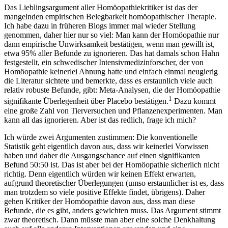
Das Lieblingsargument aller Homöopathiekritiker ist das der
mangelnden empirischen Belegbarkeit homöopathischer Therapie.
Ich habe dazu in früheren Blogs immer mal wieder Stellung
genommen, daher hier nur so viel: Man kann der Homöopathie nur
dann empirische Unwirksamkeit bestätigen, wenn man gewillt ist,
etwa 95% aller Befunde zu ignorieren. Das hat damals schon Hahn
festgestellt, ein schwedischer Intensivmedizinforscher, der von
Homöopathie keinerlei Ahnung hatte und einfach einmal neugierig
die Literatur sichtete und bemerkte, dass es erstaunlich viele auch
relativ robuste Befunde, gibt: Meta-Analysen, die der Homöopathie
1
signifikante Überlegenheit über Placebo bestätigen.
Dazu kommt
eine große Zahl von Tierversuchen und Pflanzenexperimenten. Man
kann all das ignorieren. Aber ist das redlich, frage ich mich?
Ich würde zwei Argumenten zustimmen: Die konventionelle
Statistik geht eigentlich davon aus, dass wir keinerlei Vorwissen
haben und daher die Ausgangschance auf einen signifikanten
Befund 50:50 ist. Das ist aber bei der Homöopathie sicherlich nicht
richtig. Denn eigentlich würden wir keinen Effekt erwarten,
aufgrund theoretischer Überlegungen (umso erstaunlicher ist es, dass
man trotzdem so viele positive Effekte findet, übrigens). Daher
gehen Kritiker der Homöopathie davon aus, dass man diese
Befunde, die es gibt, anders gewichten muss. Das Argument stimmt
zwar theoretisch. Dann müsste man aber eine solche Denkhaltung