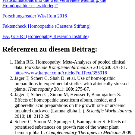
Plausibilitätsbias und die weit verbreitete Meinung, die
Homöopathie sei „widerlegt“
Forschungsreader WissHom 2016
Faktencheck Homöopathie (Carstens Stiftung)
FAQ’s HRI (Homeopathy Research Institute)
Referenzen zu diesem Beitrag:
Hahn RG. Homeopathy: Meta-Analyses of pooled clinical
data.
Forschende Komplementärmedizin
2013;
20
: 376-81.
https://www.karger.com/Article/FullText/355916
Jäger T, Scherr C, Shah D, et al. Use of homeopathic
preparations in experimental studies with abiotically stressed
plants.
Homeopathy
2011;
100
: 275-87.
Jäger T, Scherr C, Simon M, Heusser P, Baumgartner S.
Effects of homeopathic arsenicum album, noside, and
gibberellic acid preparations on the growth rate of arscenic-
impaired duckwee (Lamna gibba L.).
Scientific World Journal
2010;
10
: 2112-29.
Scherr C, Simon M, Spranger J, Baumgartner S. Effects of
potentised substances on growth rate of the water plant
Lemna gibba L.
Complementary Therapies in Medicine
2009;